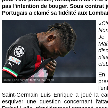
pas l'intention de bouger. Sous contrat j
Portugais a clamé sa fidélité aux Lomba
«
C'
Non
Je 
Ma
dis
n'
club
En
pre
Rafael Leão compte rester à l'AC Milan.
l'e
Saint-Germain Luis Enrique a joué la ca
esquiver une question concernant l'att