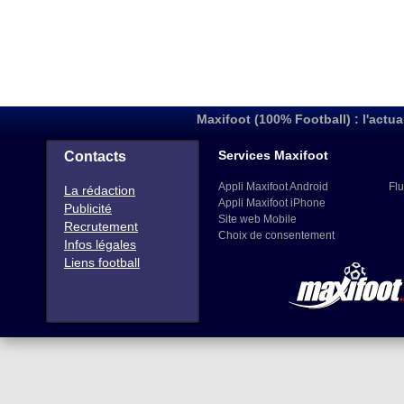
Maxifoot (100% Football) : l'actua
Services Maxifoot
Contacts
Appli Maxifoot Android
Flu
La rédaction
Appli Maxifoot iPhone
Publicité
Site web Mobile
Recrutement
Choix de consentement
Infos légales
Liens football