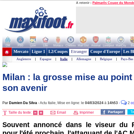
A retenir :
Palmarès Coupe du Mond
OM
PSG
Lyon
Lille
Monaco
Chelsea
Man Utd
Arsenal
Liverpool
ManCity
Ba
+ de clubs
Mercato
Ligue 1
L2/Coupes
Etranger
Coupe d'Europe
Les B
Angleterre
|
Espagne
|
Italie
|
Allemagne
|
Belgique
|
Pays-Bas
Milan : la grosse mise au point
son avenir
Par
Damien Da Silva
-
Actu Italie, Mise en ligne: le
04/03/2024
à
14h53
-
2
c
T
Taille du texte:
Email
Imprimer
Souvent annoncé dans le viseur du P
pour l'été prochain, l'attaquant de l'AC 