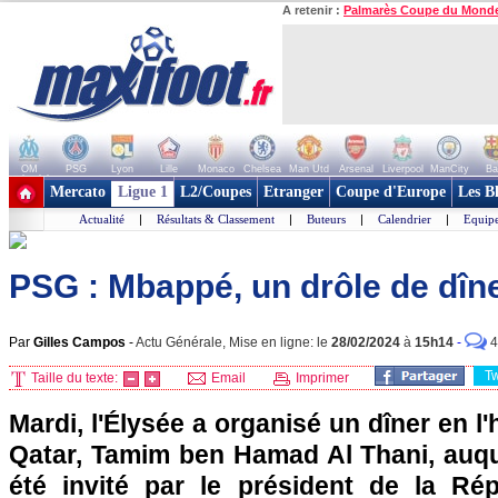
A retenir :
Palmarès Coupe du Mond
OM
PSG
Lyon
Lille
Monaco
Chelsea
Man Utd
Arsenal
Liverpool
ManCity
Ba
+ de clubs
Mercato
Ligue 1
L2/Coupes
Etranger
Coupe d'Europe
Les B
Actualité
|
Résultats & Classement
|
Buteurs
|
Calendrier
|
Equipe
PSG : Mbappé, un drôle de dîne
Par
Gilles Campos
-
Actu Générale, Mise en ligne: le
28/02/2024
à
15h14
-
4
T
Taille du texte:
Email
Imprimer
Mardi, l'Élysée a organisé un dîner en l
Qatar, Tamim ben Hamad Al Thani, auq
été invité par le président de la Ré