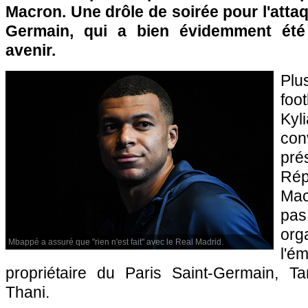
Macron. Une drôle de soirée pour l'attaq
Germain, qui a bien évidemment été
avenir.
Pl
foo
Ky
con
pr
Rép
Mac
pas
org
Mbappé a assuré que "rien n'est fait" avec le Real Madrid.
l'
propriétaire du Paris Saint-Germain,
Thani.