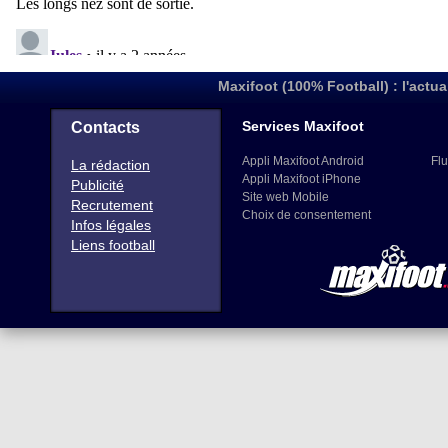
Maxifoot (100% Football) : l'actua
Services Maxifoot
Contacts
Appli Maxifoot Android
Flu
La rédaction
Appli Maxifoot iPhone
Publicité
Site web Mobile
Recrutement
Choix de consentement
Infos légales
Liens football