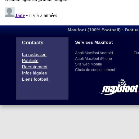
Maxifoot (100% Football) : l'actua
Services Maxifoot
Contacts
Appli Maxifoot Android
Flu
La rédaction
Appli Maxifoot iPhone
Publicité
Site web Mobile
Recrutement
Choix de consentement
Infos légales
Liens football