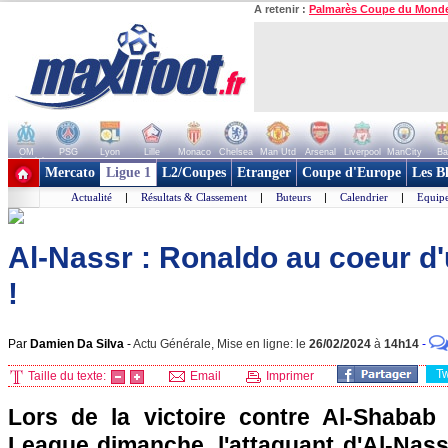
A retenir :
Palmarès Coupe du Mond
OM
PSG
Lyon
Lille
Monaco
Chelsea
Man Utd
Arsenal
Liverpool
ManCity
Ba
+ de clubs
Mercato
Ligue 1
L2/Coupes
Etranger
Coupe d'Europe
Les B
Actualité
|
Résultats & Classement
|
Buteurs
|
Calendrier
|
Equipe
Al-Nassr : Ronaldo au coeur d
!
Par
Damien Da Silva
-
Actu Générale, Mise en ligne: le
26/02/2024
à
14h14
-
T
Taille du texte:
Email
Imprimer
Lors de la victoire contre Al-Shabab
League dimanche, l'attaquant d'Al-Nass