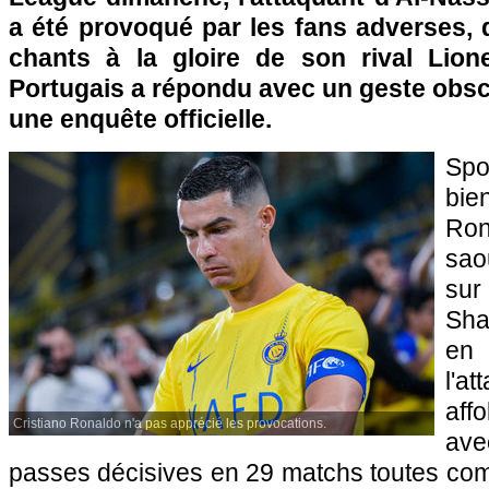
a été provoqué par les fans adverses, 
chants à la gloire de son rival Lion
Portugais a répondu avec un geste obsc
une enquête officielle.
Spo
bi
Ro
sao
sur
Sha
en 
l'a
aff
Cristiano Ronaldo n'a pas apprécié les provocations.
av
passes décisives en 29 matchs toutes com