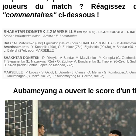
joueurs du match ? Réagissez 
"commentaires"
ci-dessous !
SHAKHTAR DONETSK 2-2
MARSEILLE
(mi-tps: 0-0)
- LIGUE EUROPA - 1/16e d
Stade : Volksparkstadion - Arbitre : E. Lambrechts
Buts
: M. Matviienko (68e) Eguinaldo (90+2e) pour SHAKHTAR DONETSK -
P. Aubamey
Avertissements
:
Y. Konoplia (49e)
,
O. Zubkov (78e)
,
Eguinaldo (90+3e)
,
V. Bondar (90+
L. Balerdi
(27e)
, pour
MARSEILLE
SHAKHTAR DONETSK
:
D. Riznyk
-
V. Bondar
,
M. Matviienko
-
Y. Konoplia (G. Gocholeis
T. Stepanenko (
E. Nazaryna
, 72e)
-
O. Zubkov
,
A. Bondarenko (
L. Traoré
, 90+2e)
,
H. Sud
D. Sikan (Kevin Santos Lopes de Macedo, 77e)
MARSEILLE
:
P. López
-
S. Gigot
,
L. Balerdi
-
J. Clauss
,
Q. Merlin
-
G. Kondogbia
,
A. Oun
F. Moumbagna
(
B. Meité
, 90+2e)
,
P. Aubameyang
(
J. Correa
, 90+2e)
Aubameyang a ouvert le score d'un tir