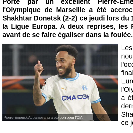
Porté par un excellent Pierre-Em
l'Olympique de Marseille a été accroch
Shakhtar Donetsk (2-2) ce jeudi lors du 1
la Ligue Europa. A deux reprises, le
avant de se faire égaliser dans la foulée.
Les
nou
l'o
fin
Eu
l'O
a é
der
Sha
Pierre-Emerick Aubameyang a été bon pour l'OM.
ce j