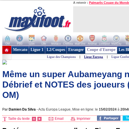
A retenir :
Palmarès Coupe du Mond
OM
PSG
Lyon
Lille
Monaco
Chelsea
Man Utd
Arsenal
Liverpool
ManCity
Ba
+ de clubs
Mercato
Ligue 1
L2/Coupes
Etranger
Coupe d'Europe
Les B
Ligue des Champions
|
Ligue Europa
|
Ligue Confe
Même un super Aubameyang ne s
Débrief et NOTES des joueurs 
OM)
Par
Damien Da Silva
-
Actu Europa League, Mise en ligne: le
15/02/2024
à
20h4
T
Taille du texte:
Email
Imprimer