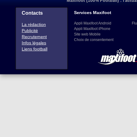
Maxifoot (100% Football) : l'actua
Services Maxifoot
Contacts
Appli Maxifoot Android
Flu
La rédaction
Appli Maxifoot iPhone
Publicité
Site web Mobile
Recrutement
Choix de consentement
Infos légales
Liens football