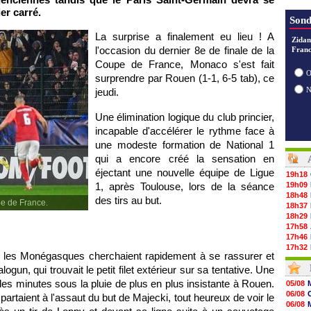
er carré.
Sond
La surprise a finalement eu lieu ! A
Zidan
l'occasion du dernier 8e de finale de la
Franc
Coupe de France, Monaco s'est fait
O
surprendre par Rouen (1-1, 6-5 tab), ce
jeudi.
Une élimination logique du club princier,
incapable d'accélérer le rythme face à
une modeste formation de National 1
qui a encore créé la sensation en
éjectant une nouvelle équipe de Ligue
19h18
1, après Toulouse, lors de la séance
19h09
18h48
des tirs au but.
pe de France.
18h37
18h29
17h58
17h46
17h32
 les Monégasques cherchaient rapidement à se rassurer et
17h16
gun, qui trouvait le petit filet extérieur sur sa tentative. Une
16h59
16h37
 des minutes sous la pluie de plus en plus insistante à Rouen.
05/08
16h33
06/08
artaient à l'assaut du but de Majecki, tout heureux de voir le
16h27
06/08
16h22