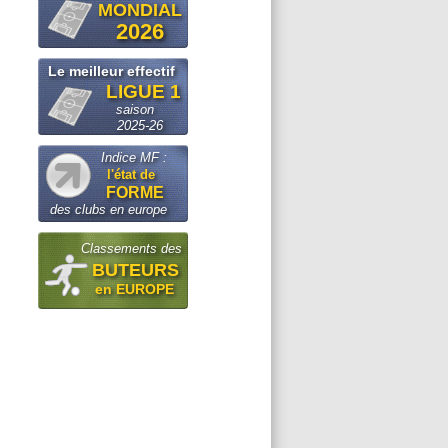
MONDIAL
2026
Le meilleur effectif
LIGUE 1
saison
2025-26
Indice MF :
l'état de
FORME
des clubs en europe
Classements des
BUTEURS
en EUROPE