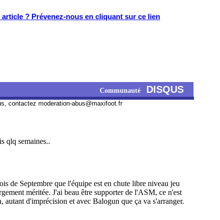
article ? Prévenez-nous en cliquant sur ce lien
DISQUS
Communauté
us, contactez
moderation-abus@maxifoot.fr