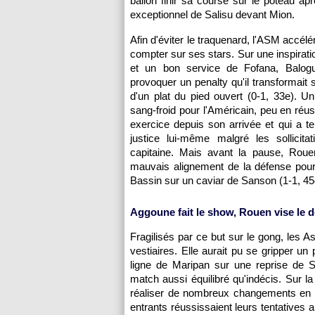
ballon finir sa course sur le poteau ap
exceptionnel de Salisu devant Mion.
Afin d'éviter le traquenard, l'ASM accélér
compter sur ses stars. Sur une inspirati
et un bon service de Fofana, Balogun
provoquer un penalty qu'il transformait 
d'un plat du pied ouvert (0-1, 33e). Un
sang-froid pour l'Américain, peu en réus
exercice depuis son arrivée et qui a te
justice lui-même malgré les sollicita
capitaine. Mais avant la pause, Rouen
mauvais alignement de la défense pour
Bassin sur un caviar de Sanson (1-1, 45
Aggoune fait le show, Rouen vise le d
Fragilisés par ce but sur le gong, les 
vestiaires. Elle aurait pu se gripper 
ligne de Maripan sur une reprise de 
match aussi équilibré qu'indécis. Sur 
réaliser de nombreux changements en pr
entrants réussissaient leurs tentatives