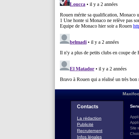
Maxifoo
Serv
Contacts
Appli
La rédaction
Appli
Publicité
Site 
Recrutement
Choi
Infos légales