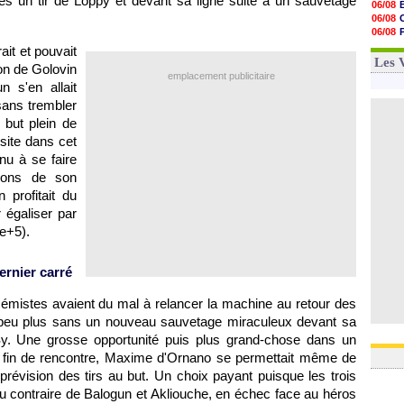
rès un tir de Loppy et devant sa ligne suite à un sauvetage
06/08
16h07
06/08
15h46
06/08
15h41
06/08
ait et pouvait
15h20
06/08
Les 
14h55
on de Golovin
emplacement publicitaire
14h38
 s'en allait
14h19
sans trembler
13h56
13h35
 but plein de
13h12
site dans cet
nu à se faire
tions de son
 profitait du
 égaliser par
e+5).
ernier carré
Asémistes avaient du mal à relancer la machine au retour des
un peu plus sans un nouveau sauvetage miraculeux devant sa
Sy. Une grosse opportunité puis plus grand-chose dans un
la fin de rencontre, Maxime d'Ornano se permettait même de
évision des tirs au but. Un choix payant puisque les trois
 au contraire de Balogun et Akliouche, en échec face au héros