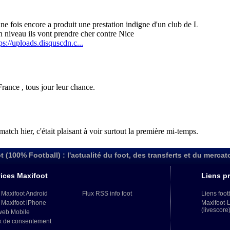
t (100% Football) : l'actualité du foot, des transferts et du mercat
ices Maxifoot
Liens pr
 Maxifoot Android
Flux RSS info foot
Liens foot
 Maxifoot iPhone
Maxifoot-
(livescore
web Mobile
x de consentement