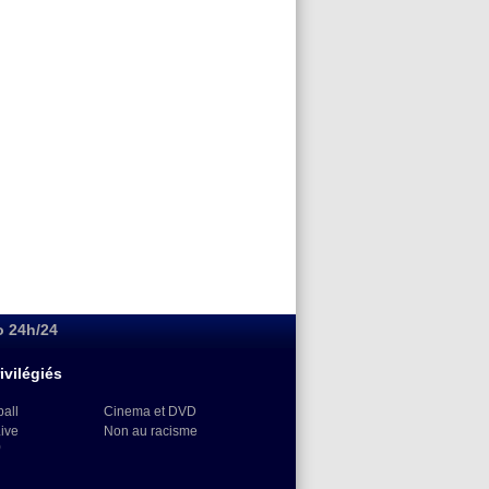
o 24h/24
ivilégiés
ball
Cinema et DVD
Live
Non au racisme
)