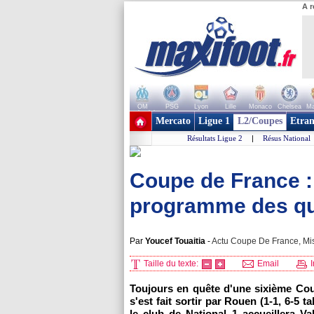
A r
OM
PSG
Lyon
Lille
Monaco
Chelsea
Ma
+ de clubs
Mercato
Ligue 1
L2/Coupes
Etran
Résultats Ligue 2
|
Résus National
Coupe de France :
programme des qua
Par
Youcef Touaitia
-
Actu Coupe De France, Mis
Taille du texte:
Email
I
Toujours en quête d'une sixième Co
s'est fait sortir par Rouen (1-1, 6-5 t
le club de National 1 accueillera V