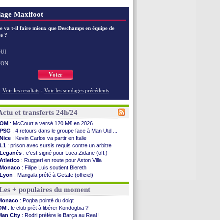
age Maxifoot
e va t-il faire mieux que Deschamps en équipe de
e ?
UI
NON
Voter
Voir les resultats
-
Voir les sondages précédents
Actu et transferts 24h/24
OM
: McCourt a versé 120 M€ en 2026
PSG
: 4 retours dans le groupe face à Man Utd ...
Nice
: Kevin Carlos va partir en Italie
L1
: prison avec sursis requis contre un arbitre
Leganés
: c'est signé pour Luca Zidane (off.)
Atletico
: Ruggeri en route pour Aston Villa
Monaco
: Filipe Luis soutient Biereth
Lyon
: Mangala prêté à Getafe (officiel)
PSG
: Nsoki va signer en Croatie
Les + populaires du moment
Arsenal
: Naples vise Gabriel Jesus
Real
: Mastantuono prêté à la Fiorentina (off.)
Monaco
: Pogba pointé du doigt
Man City
: accord avec le Barça pour Rodri ?
OM
: le club prêt à libérer Kondogbia ?
Rennes
: Haise a prolongé (officiel)
Man City
: Rodri préfère le Barça au Real !
Palace
: Tomiyasu a convaincu (officiel)