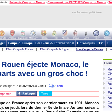
etenir :
Palmarès Coupe du Monde
-
Classement des BUTEURS Coupe du Monde
-
TA
emplacement publicitaire
n Utd
Arsenal
Liverpool
ManCity
Barca
Real
Atletico
Milan
Juve
Inter
Naples
ger
Coupe d'Europe
Les Bleus & International
Chroniques
TV
+
|
Résus Coupe de France
|
Résus Coupe de la Ligue
|
Actu Coupe de France
|
A
 Rouen éjecte Monaco, le
Lien
Ré
rts avec un gros choc !
Cl
Ca
Ac
e en ligne: le
08/02/2024
à
23h11
-
8
com.
Ca
Pa
Tweet
mprimer
Ac
Ca
upe de France après son dernier sacre en 1991, Monaco
Pa
ab), ce jeudi, lors du dernier 8e de finale. Au tour suivant,
alenciennes tandis que le Paris Saint-Germain devra se