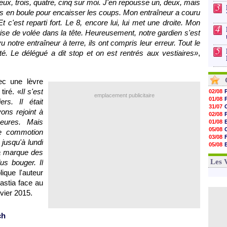
eux, trois, quatre, cinq sur moi. J'en repousse un, deux, mais
3
s en boule pour encaisser les coups. Mon entraîneur a couru
 c'est reparti fort. Le 8, encore lui, lui met une droite. Mon
4
rise de volée dans la tête. Heureusement, notre gardien s'est
vu notre entraîneur à terre, ils ont compris leur erreur. Tout le
5
é. Le délégué a dit stop et on est rentrés aux vestiaires»
,
ec une lèvre
tiré. «
Il s'est
02/08
emplacement publicitaire
01/08
rs. Il était
31/07
vons rejoint à
02/08
heures. Mais
01/08
05/08
e commotion
03/08
 jusqu'à lundi
05/08
 la marque des
03/08
03/08
Les 
us bouger. Il
lique l'auteur
astia face au
vier 2015.
ch