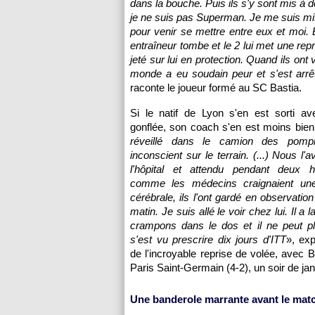
dans la bouche. Puis ils s'y sont mis à d
je ne suis pas Superman. Je me suis mi
pour venir se mettre entre eux et moi. Et
entraîneur tombe et le 2 lui met une rep
jeté sur lui en protection. Quand ils ont 
monde a eu soudain peur et s'est arrêt
raconte le joueur formé au SC Bastia.
Si le natif de Lyon s'en est sorti av
gonflée, son coach s'en est moins bien 
réveillé dans le camion des pompie
inconscient sur le terrain. (...) Nous l'a
l'hôpital et attendu pendant deux 
comme les médecins craignaient un
cérébrale, ils l'ont gardé en observation
matin. Je suis allé le voir chez lui. Il a
crampons dans le dos et il ne peut pl
s'est vu prescrire dix jours d'ITT
», exp
de l'incroyable reprise de volée, avec B
Paris Saint-Germain (4-2), un soir de jan
Une banderole marrante avant le mat