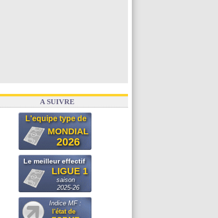
A SUIVRE
L'equipe type de
MONDIAL
2026
Le meilleur effectif
LIGUE 1
saison
2025-26
Indice MF :
l'état de