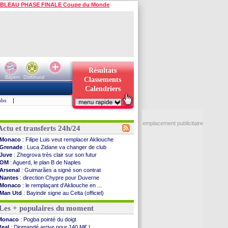
BLEAU PHASE FINALE Coupe du Monde
Résultats
Bayern
Dortmund
Classements
Calendriers
ubs
|
emplacement publicitaire
Actu et transferts 24h/24
Monaco
: Filipe Luis veut remplacer Akliouche
Grenade
: Luca Zidane va changer de club
Juve
: Zhegrova très clair sur son futur
OM
: Aguerd, le plan B de Naples
Arsenal
: Guimarães a signé son contrat
Nantes
: direction Chypre pour Duverne
Monaco
: le remplaçant d'Akliouche en ...
Man Utd
: Bayindir signe au Celta (officiel)
Man City
: Enzo Fernandez pour l'après-Rodri ?
Les + populaires du moment
Naples
: l'option Monaco pour Lukaku !
OM
: Lucas Perri a été approché
Monaco
: Pogba pointé du doigt
PSG
: le coach de l'Ajax insiste pour Godts
Real
: Diomandé arrive pour 140 M€ !