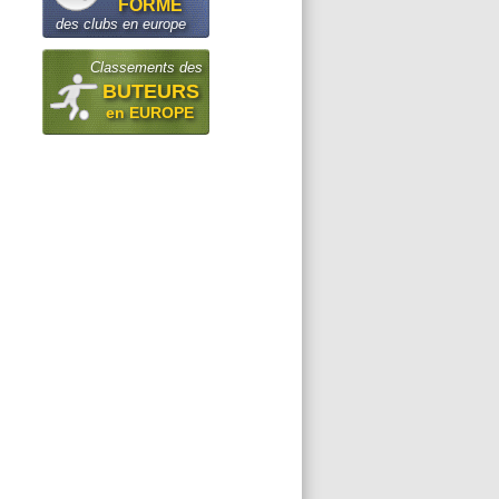
FORME
des clubs en europe
Classements des
BUTEURS
en EUROPE