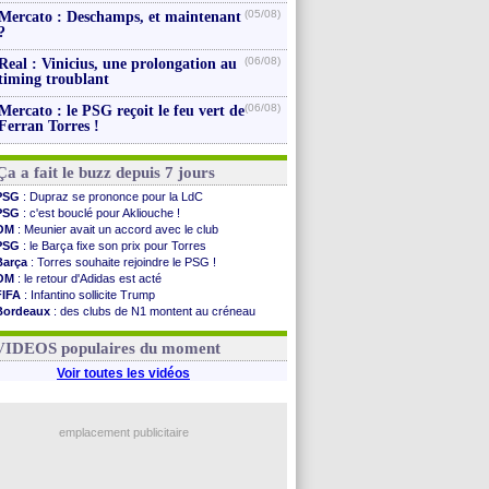
(05/08)
Mercato : Deschamps, et maintenant
?
(06/08)
Real : Vinicius, une prolongation au
timing troublant
(06/08)
Mercato : le PSG reçoit le feu vert de
Ferran Torres !
Ça a fait le buzz depuis 7 jours
PSG
: Dupraz se prononce pour la LdC
PSG
: c'est bouclé pour Akliouche !
OM
: Meunier avait un accord avec le club
PSG
: le Barça fixe son prix pour Torres
Barça
: Torres souhaite rejoindre le PSG !
OM
: le retour d'Adidas est acté
FIFA
: Infantino sollicite Trump
Bordeaux
: des clubs de N1 montent au créneau
Argentine
: quand Medina recadre... sa mère
Real
: le démenti de Leipzig pour Diomandé
VIDEOS populaires du moment
Voir toutes les vidéos
emplacement publicitaire