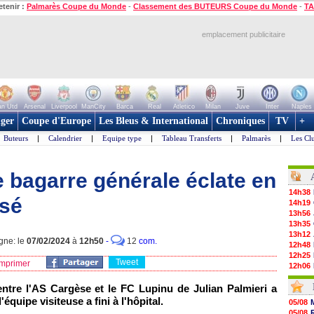
etenir :
Palmarès Coupe du Monde
-
Classement des BUTEURS Coupe du Monde
-
TA
emplacement publicitaire
n Utd
Arsenal
Liverpool
ManCity
Barca
Real
Atletico
Milan
Juve
Inter
Naples
ger
Coupe d'Europe
Les Bleus & International
Chroniques
TV
+
Buteurs
|
Calendrier
|
Equipe type
|
Tableau Transferts
|
Palmarès
|
Les Cl
 bagarre générale éclate en
14h38
ssé
14h19
13h56
13h35
13h12
gne: le
07/02/2024
à
12h50
-
12
com.
12h48
12h25
Tweet
mprimer
12h06
11h53
tre l'AS Cargèse et le FC Lupinu de Julian Palmieri a
11h31
11h10
équipe visiteuse a fini à l'hôpital.
05/08
10h52
05/08