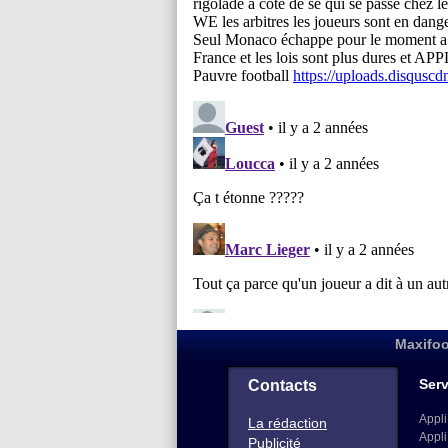
Maxifoo
Serv
Contacts
Appli
La rédaction
Appli
Publicité