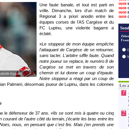
10h33
06/08
Une faute banale, et tout est parti en
10h12
06/08
vrille. Dimanche, lors d'un match de
10h09
06/08
10h05
Régional 3 a priori anodin entre les
06/08
09h44
06/08
équipes corses de l'AS Cargèse et du
09h24
06/08
FC Lupinu, une violente bagarre a
Sond
09h06
08h44
éclaté.
Zidan
08h22
Franc
06/08
«
Le stoppeur de mon équipe empêche
06/08
l'attaquant de Cargèse de se retourner,
06/08
O
sans tacler. L'arbitre siffle faute. Quand
notre joueur se replace, le numéro 8 de
Cargèse se met en travers de son
chemin et lui donne un coup d'épaule.
olente bagarre...
Notre stoppeur a réagi par un coup de
ulian Palmieri, désormais joueur de Lupinu, dans les colonnes
Les 
1
u
2
gne le défenseur de 37 ans.
«Ils se sont mis à quatre ou cinq
 courant de l'autre côté du terrain, j'écarte les bras entre les
Noirs, nous, en pensant que c'est fini. Mais j'en prends une