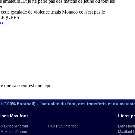
t (100% Football) : l'actualité du foot, des transferts et du mercat
ices Maxifoot
Liens pr
 Maxifoot Android
Flux RSS info foot
Liens foot
 Maxifoot iPhone
Maxifoot-