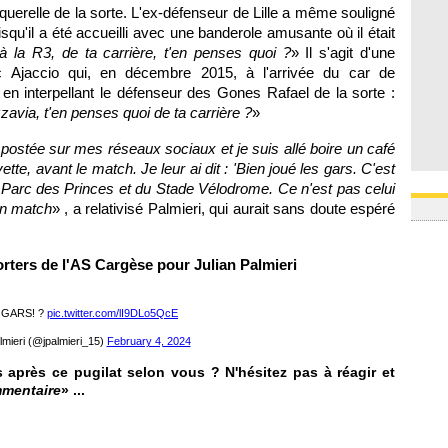
querelle de la sorte. L'ex-défenseur de Lille a même souligné
squ'il a été accueilli avec une banderole amusante où il était
à la R3, de ta carrière, t'en penses quoi ?
» Il s'agit d'une
 Ajaccio qui, en décembre 2015, à l'arrivée du car de
z en interpellant le défenseur des Gones Rafael de la sorte :
avia, t'en penses quoi de ta carrière ?
»
i postée sur mes réseaux sociaux et je suis allé boire un café
te, avant le match. Je leur ai dit : 'Bien joué les gars. C'est
du Parc des Princes et du Stade Vélodrome. Ce n'est pas celui
on match
» , a relativisé Palmieri, qui aurait sans doute espéré
rters de l'AS Cargèse pour Julian Palmieri
s GARS! ?
pic.twitter.com/lI9DLo5QcE
lmieri (@jpalmieri_15)
February 4, 2024
 après ce pugilat selon vous ? N'hésitez pas à réagir et
mmentaire
» ...