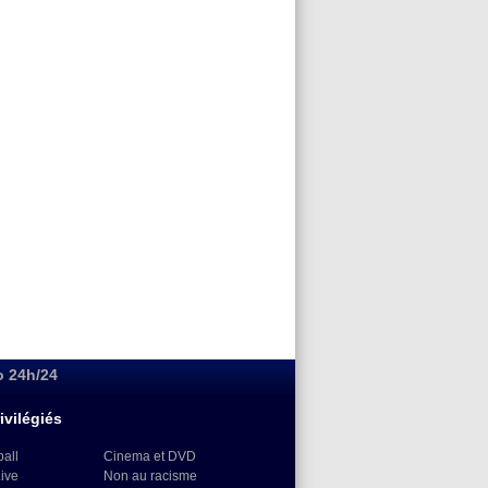
o 24h/24
ivilégiés
ball
Cinema et DVD
Live
Non au racisme