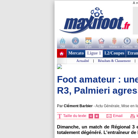
A r
OM
PSG
Lyon
Lille
Monaco
Chelsea
Ma
+ de clubs
Mercato
Ligue 1
L2/Coupes
Etran
Actualité
|
Résultats & Classement
|
Foot amateur : une
R3, Palmieri agre
Par
Clément Barbier
-
Actu Générale, Mise en li
Taille du texte:
Email
I
Dimanche, un match de Régional 3 en
totalement dégénéré. L'entraîneur de l'