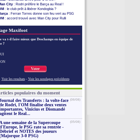
PSG
: une 2e offre en préparation pour Godts
Man City
: Rodri préfère le Barça au Real !
Francfort
: Dina Ebimbe signe à Schalke (off.)
OM
: le club prêt à libérer Kondogbia ?
Strasbourg
: Saïdou Sow prêté à Nantes (off.)
Barça
: Ferran Torres donne son feu vert au PSG
Monaco
: Filipe Luis aimerait garder Balogun
OM
: accord trouvé avec Man City pour Rulli
Dortmund
: Newcastle est prévenu pour Nmecha
PSG
: l'étonnante rumeur Gusto
Barça
: première offre à 45 M€ pour Rodri ?
PSG
: Luis Enrique satisfait malgré tout
age Maxifoot
Argentine
: le soutien très appuyé à Infantino
Tottenham
: Van de Ven va prolonger
e va t-il faire mieux que Deschamps en équipe de
Barça
: l'agent de Rodri confirme !
e ?
FIFA
: la CAF soutient Infantino
CdM 2030
: Rubiales charge Infantino et ...
Rennes
: Embolo a des pistes alléchantes
UI
Voir les brèves précédentes
NON
Voter
Voir les resultats
-
Voir les sondages précédents
articles populaires du moment
(06/08)
Journal des Transferts : la volte-face
de Rodri, l'OM finalise deux ventes
importantes, Vinicius et Diomandé
agitent le Real...
(05/08)
A une semaine de la Supercoupe
d'Europe, le PSG rate sa rentrée -
Débrief et NOTES des joueurs
(Majorque 3-0 PSG)