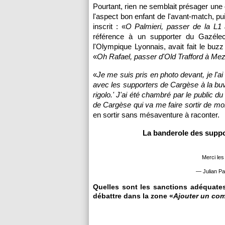
Pourtant, rien ne semblait présager une 
l'aspect bon enfant de l'avant-match, pui
inscrit : «
O Palmieri, passer de la L1 
référence à un supporter du Gazélec
l'Olympique Lyonnais, avait fait le buz
«
Oh Rafael, passer d'Old Trafford à Mezz
«
Je me suis pris en photo devant, je l'a
avec les supporters de Cargèse à la buvet
rigolo.' J'ai été chambré par le public 
de Cargèse qui va me faire sortir de m
en sortir sans mésaventure à raconter.
La banderole des suppo
Merci le
— Julian Pa
Quelles sont les sanctions adéquates
débattre dans la zone «
Ajouter un co