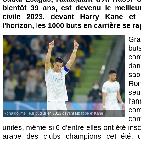
bientôt 39 ans, est devenu le meilleu
civile 2023, devant Harry Kane et
l'horizon, les 1000 buts en carrière se r
Grâ
but
con
da
sa
Ron
seu
l'a
com
Ronaldo, meilleur buteur en 2023 devant Mbappé et Kane.
co
unités, même si 6 d'entre elles ont été ins
arabe des clubs champions cet été, u