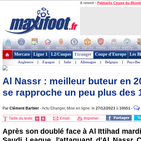
A retenir :
Palmarès Coupe du Mond
OM
PSG
Lyon
Lille
Monaco
Chelsea
Man Utd
Arsenal
Liverpool
ManCity
Ba
+ de clubs
Mercato
Ligue 1
L2/Coupes
Etranger
Coupe d'Europe
Les B
Angleterre
|
Espagne
|
Italie
|
Allemagne
|
Belgique
|
Pays-Bas
Al Nassr : meilleur buteur en 
se rapproche un peu plus des 
Par
Clément Barbier
-
Actu Etranger, Mise en ligne: le
27/12/2023
à
10h51
-
T
Taille du texte:
Email
Imprimer
Après son doublé face à Al Ittihad mardi
Saudi League, l'attaquant d'Al Nassr C