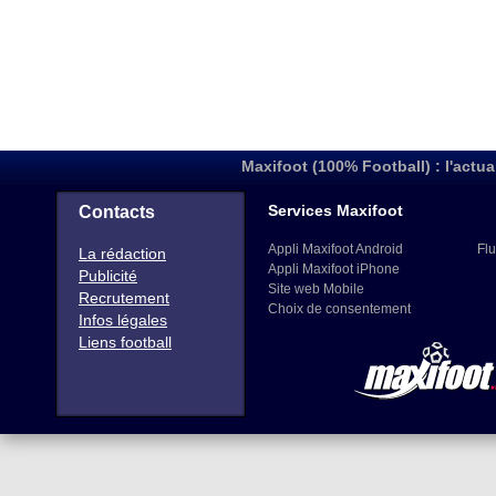
Maxifoot (100% Football) : l'actua
Services Maxifoot
Contacts
Appli Maxifoot Android
Flu
La rédaction
Appli Maxifoot iPhone
Publicité
Site web Mobile
Recrutement
Choix de consentement
Infos légales
Liens football