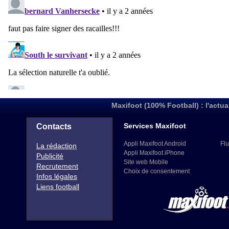
Maxifoot (100% Football) : l'actua
Services Maxifoot
Contacts
Appli Maxifoot Android
Flu
La rédaction
Appli Maxifoot iPhone
Publicité
Site web Mobile
Recrutement
Choix de consentement
Infos légales
Liens football