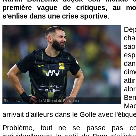
première vague de critiques, au mo
s'enlise dans une crise sportive.
Déjà
ch
sao
esp
da
dim
att
alo
Ben
Rien ne va plus pour le Al-Ittihad de Benzema...
Ma
arrivait d'ailleurs dans le Golfe avec l'étiqu
Problème, tout ne se passe pas c