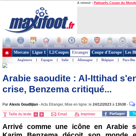
A retenir :
Palmarès Coupe du Mond
OM
PSG
Lyon
Lille
Monaco
Chelsea
Man Utd
Arsenal
Liverpool
ManCity
Ba
+ de clubs
Mercato
Ligue 1
L2/Coupes
Etranger
Coupe d'Europe
Les B
Angleterre
|
Espagne
|
Italie
|
Allemagne
|
Belgique
|
Pays-Bas
Arabie saoudite : Al-Ittihad s'
crise, Benzema critiqué...
Par
Alexis Goudlijian
-
Actu Etranger, Mise en ligne: le
24/12/2023
à
13h38
-
T
Taille du texte:
Email
Imprimer
Arrivé comme une icône en Arabie sao
Karim Benzema déçoit son monde et 