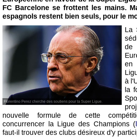
FC Barcelone se frottent les mains. M
espagnols restent bien seuls, pour le
La 
séd
de 
Eur
en 
Ligu
à l
la 
Spo
Florentino Perez cherche des soutiens pour la Super Ligue.
pro
nouvelle formule de cette compétit
concurrencer la Ligue des Champions (
faut-il trouver des clubs désireux d'y partici