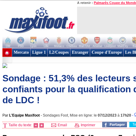
A retenir :
Palmarès Coupe du Mond
OM
PSG
Lyon
Lille
Monaco
Chelsea
Man Utd
Arsenal
Liverpool
ManCity
Ba
+ de clubs
Mercato
Ligue 1
L2/Coupes
Etranger
Coupe d'Europe
Les B
Sondage : 51,3% des lecteurs
confiants pour la qualificatio
de LDC !
Par
L'Equipe Maxifoot
-
Sondages Foot, Mise en ligne: le
07/12/2023
à
17h20
-
T
Taille du texte:
Email
Imprimer