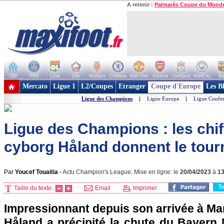
A retenir :
Palmarès Coupe du Mond
OM
PSG
Lyon
Lille
Monaco
Chelsea
Man Utd
Arsenal
Liverpool
ManCity
Ba
+ de clubs
Mercato
Ligue 1
L2/Coupes
Etranger
Coupe d'Europe
Les B
Ligue des Champions
|
Ligue Europa
|
Ligue Confe
Ligue des Champions : les chif
cyborg Håland donnent le tour
Par
Youcef Touaitia
-
Actu Champion's League, Mise en ligne: le
20/04/2023
à
1
T
Taille du texte:
Email
Imprimer
Impressionnant depuis son arrivée à Man
Håland a précipité la chute du Bayern 