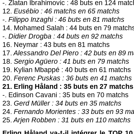
-. Zlatan Ibrahimovic : 48 buts en 124 mat
12.
Eusébio : 46 matchs en 65 matchs
-.
Filippo Inzaghi : 46 buts en 81 matchs
14. Mohamed Salah : 44 buts en 79 match
-.
Didier Drogba : 44 buts en 92 matchs
16. Neymar : 43 buts en 81 matchs
17.
Alessandro Del Piero : 42 buts en 89 
18.
Sergio Agüero : 41 buts en 79 matchs
19. Kylian Mbappé : 40 buts en 61 matchs
20.
Ferenc Puskas : 36 buts en 41 matchs
21. Erling Håland : 35 buts en 27 matchs
-. Edinson Cavani : 35 buts en 70 matchs
23.
Gerd Müller : 34 buts en 35 matchs
24.
Fernando Morientes : 33 buts en 93 m
25.
Arjen Robben : 31 buts en 110 matchs
Erling Håland va-t-il intégrer le TOP 10