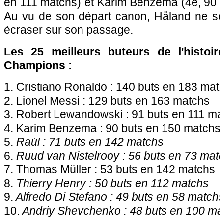
en 111 matchs) et Karim Benzema (4e, 90 
Au vu de son départ canon, Håland ne se
écraser sur son passage.
Les 25 meilleurs buteurs de l'histoi
Champions :
1. Cristiano Ronaldo : 140 buts en 183 ma
2. Lionel Messi : 129 buts en 163 matchs
3. Robert Lewandowski : 91 buts en 111 m
4. Karim Benzema : 90 buts en 150 match
5.
Raúl : 71 buts en 142 matchs
6.
Ruud van Nistelrooy : 56 buts en 73 ma
7. Thomas Müller : 53 buts en 142 matchs
8.
Thierry Henry : 50 buts en 112 matchs
9.
Alfredo Di Stefano : 49 buts en 58 match
10.
Andriy Shevchenko : 48 buts en 100 m