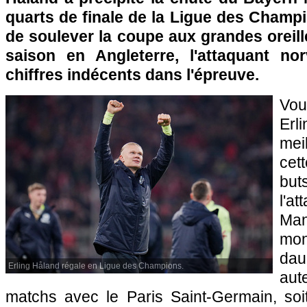
quarts de finale de la Ligue des Champio
de soulever la coupe aux grandes oreil
saison en Angleterre, l'attaquant no
chiffres indécents dans l'épreuve.
Vou
Erl
mei
cet
bu
l'
Man
mo
dau
Erling Håland régale en Ligue des Champions.
aut
matchs avec le Paris Saint-Germain, soit