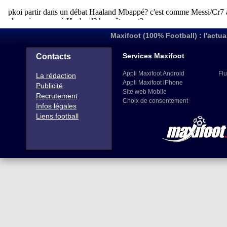
Maxifoot (100% Football) : l'actua
Services Maxifoot
Contacts
Appli Maxifoot Android
Flu
La rédaction
Appli Maxifoot iPhone
Publicité
Site web Mobile
Recrutement
Choix de consentement
Infos légales
Liens football