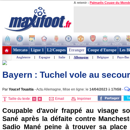
A retenir :
Palmarès Coupe du Mond
OM
PSG
Lyon
Lille
Monaco
Chelsea
Man Utd
Arsenal
Liverpool
ManCity
Ba
+ de clubs
Mercato
Ligue 1
L2/Coupes
Etranger
Coupe d'Europe
Les B
Angleterre
|
Espagne
|
Italie
|
Allemagne
|
Belgique
|
Pays-Bas
Bayern : Tuchel vole au secou
Par
Youcef Touaitia
-
Actu Allemagne, Mise en ligne: le
14/04/2023
à
17h58
-
T
Taille du texte:
Email
Imprimer
Coupable d'avoir frappé au visage so
Sané après la défaite contre Mancheste
Sadio Mané peine à trouver sa place