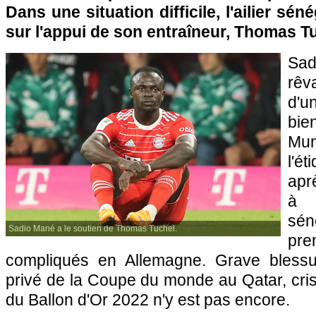
Dans une situation difficile, l'ailier sé
sur l'appui de son entraîneur, Thomas T
Sa
rê
d'u
bie
Mu
l'é
apr
à L
sén
Sadio Mané a le soutien de Thomas Tuchel.
pr
compliqués en Allemagne. Grave blessu
privé de la Coupe du monde au Qatar, cris
du Ballon d'Or 2022 n'y est pas encore.