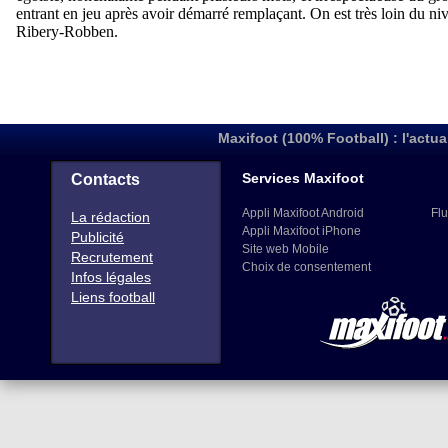
Maxifoot (100% Football) : l'actua
Services Maxifoot
Contacts
Appli Maxifoot Android
Flu
La rédaction
Appli Maxifoot iPhone
Publicité
Site web Mobile
Recrutement
Choix de consentement
Infos légales
Liens football