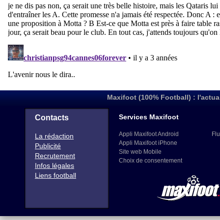
Maxifoot (100% Football) : l'actua
Services Maxifoot
Contacts
Appli Maxifoot Android
Flu
La rédaction
Appli Maxifoot iPhone
Publicité
Site web Mobile
Recrutement
Choix de consentement
Infos légales
Liens football