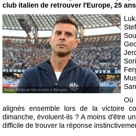
club italien de retrouver l'Europe, 25 ans
Lu
St
Sou
Geo
Jer
So
Fer
Mus
San
Thiago Motta se fait un nom à Bologne.
Où 
alignés ensemble lors de la victoire con
dimanche, évoluent-ils ? A moins d'être un
difficile de trouver la réponse instinctiveme