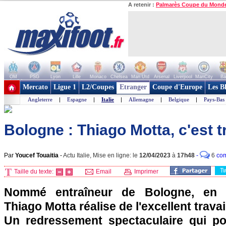
A retenir :
Palmarès Coupe du Mond
OM
PSG
Lyon
Lille
Monaco
Chelsea
Man Utd
Arsenal
Liverpool
ManCity
Ba
+ de clubs
Mercato
Ligue 1
L2/Coupes
Etranger
Coupe d'Europe
Les B
Angleterre
|
Espagne
|
Italie
|
Allemagne
|
Belgique
|
Pays-Bas
Bologne : Thiago Motta, c'est t
Par
Youcef Touaitia
-
Actu Italie, Mise en ligne: le
12/04/2023
à
17h48
-
6
com
T
Taille du texte:
Email
Imprimer
Nommé entraîneur de Bologne, en s
Thiago Motta réalise de l'excellent trava
Un redressement spectaculaire qui po