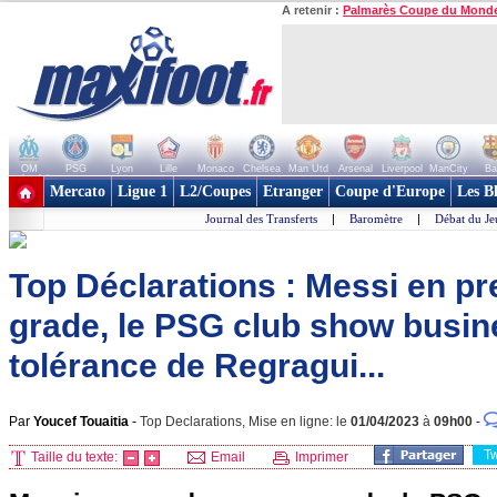
A retenir :
Palmarès Coupe du Mond
OM
PSG
Lyon
Lille
Monaco
Chelsea
Man Utd
Arsenal
Liverpool
ManCity
Ba
+ de clubs
Mercato
Ligue 1
L2/Coupes
Etranger
Coupe d'Europe
Les B
Journal des Transferts
|
Baromètre
|
Débat du Je
Top Déclarations : Messi en p
grade, le PSG club show busine
tolérance de Regragui...
Par
Youcef Touaitia
-
Top Declarations, Mise en ligne: le
01/04/2023
à
09h00
-
T
Taille du texte:
Email
Imprimer