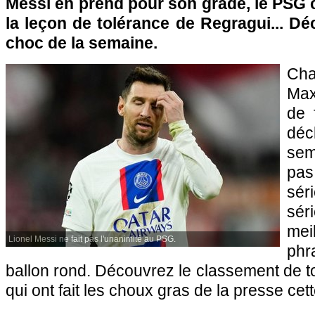
Messi en prend pour son grade, le PSG 
la leçon de tolérance de Regragui... D
choc de la semaine.
Ch
Max
de 
dé
sem
pa
sé
sér
mei
Lionel Messi ne fait pas l'unanimité au PSG.
phr
ballon rond. Découvrez le classement de to
qui ont fait les choux gras de la presse ce