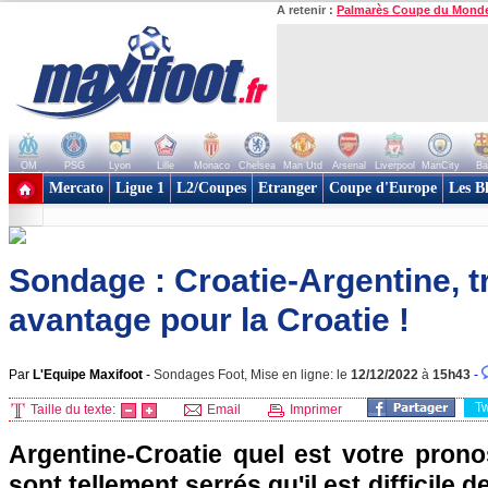
A retenir :
Palmarès Coupe du Mond
OM
PSG
Lyon
Lille
Monaco
Chelsea
Man Utd
Arsenal
Liverpool
ManCity
Ba
+ de clubs
Mercato
Ligue 1
L2/Coupes
Etranger
Coupe d'Europe
Les B
Sondage : Croatie-Argentine, tr
avantage pour la Croatie !
Par
L'Equipe Maxifoot
-
Sondages Foot, Mise en ligne: le
12/12/2022
à
15h43
-
T
Taille du texte:
Email
Imprimer
Argentine-Croatie quel est votre prono
sont tellement serrés qu'il est difficile 