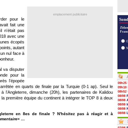
emplacement publicitaire
rder pour le
Sond
vait fait une
Zidan
l n'était pas
Franc
2018 avec une
jaunes écopés
O
points, autant
un nul face à
 bonheur.
al va disputer
nde pour la
près l'épopée
09h25
rrêtée en quarts de finale par la Turquie (0-1 ap). Seul le
09h10
 à l'Angleterre, dimanche (20h), les partenaires de Kalidou
08h52
08/08
ir la première équipe du continent à intégrer le TOP 8 à deux
08/08
08/08
08/08
08/08
gleterre en 8es de finale ? N'hésitez pas à réagir et à
08/08
mmentaire
» …
08/08
08/08
07/08