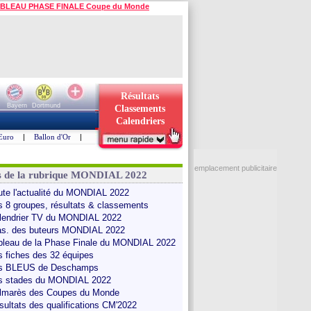
BLEAU PHASE FINALE Coupe du Monde
Résultats
Bayern
Dortmund
Classements
Calendriers
Euro
|
Ballon d'Or
|
emplacement publicitaire
s de la rubrique MONDIAL 2022
ute l'actualité du MONDIAL 2022
s 8 groupes, résultats & classements
lendrier TV du MONDIAL 2022
as. des buteurs MONDIAL 2022
bleau de la Phase Finale du MONDIAL 2022
s fiches des 32 équipes
s BLEUS de Deschamps
s stades du MONDIAL 2022
lmarès des Coupes du Monde
sultats des qualifications CM'2022