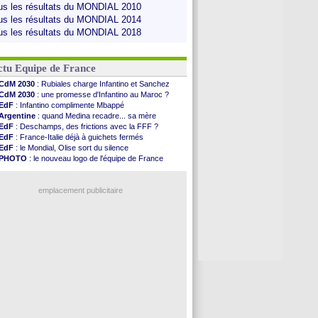
us les résultats du MONDIAL 2010
us les résultats du MONDIAL 2014
us les résultats du MONDIAL 2018
ctu Equipe de France
CdM 2030
: Rubiales charge Infantino et Sanchez
CdM 2030
: une promesse d'Infantino au Maroc ?
EdF
: Infantino complimente Mbappé
Argentine
: quand Medina recadre... sa mère
EdF
: Deschamps, des frictions avec la FFF ?
EdF
: France-Italie déjà à guichets fermés
EdF
: le Mondial, Olise sort du silence
PHOTO
: le nouveau logo de l'équipe de France
EdF
: Trezeguet valide le choix Zidane
EdF
: Zidane et l'argent, les mots de Diallo
EdF
: Zidane pense déjà à un retour de Mendy
emplacement publicitaire
EdF
: le message de Mbappé à Zidane
EdF
: les mots de Genesio pour Zidane
VIDEO
: Zidane a rencontré les supporters
EdF
: Zidane soutient Christophe Gleizes
Voir toutes les brèves