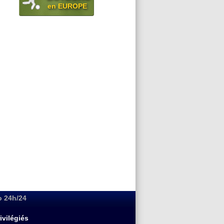
en EUROPE
o 24h/24
ivilégiés