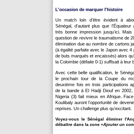
L'occasion de marquer l'histoire
Un match loin d'être évident à abo
Sénégal, d'autant plus que l'Équateur a
très bonne impression jusqu'ici. Mais i
question de revivre le traumatisme de 
élimination due au nombre de cartons 
(à égalité parfaite avec le Japon avec 4 
de buts marqués et encaissés) alors qu'
la Colombie (défaite 0-1) suffisait à leur
Avec cette belle qualification, le Sénég
le prochain tour de la Coupe du mo
deuxième fois en trois participations a
de la bande à El Hadji Diouf en 2002, a
Nigeria (3) fait mieux en Afrique. Face
Koulibaly auront l'opportunité de deven
reprises. Un challenge plus qu'excitant.
Voyez-vous le Sénégal éliminer l'An
débattre dans la zone «
Ajouter un co