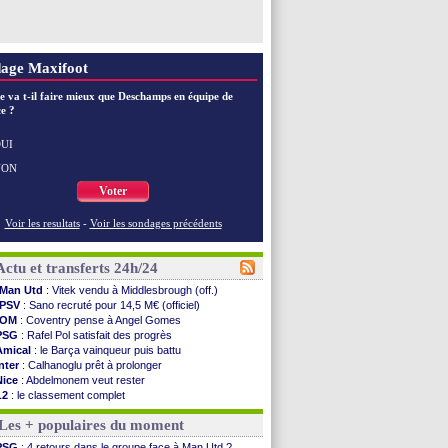
age Maxifoot
e va t-il faire mieux que Deschamps en équipe de
e ?
UI
NON
Voter
Voir les resultats
-
Voir les sondages précédents
Actu et transferts 24h/24
Man Utd
: Vitek vendu à Middlesbrough (off.)
PSV
: Sano recruté pour 14,5 M€ (officiel)
OM
: Coventry pense à Angel Gomes
PSG
: Rafel Pol satisfait des progrès
Amical
: le Barça vainqueur puis battu
Inter
: Calhanoglu prêt à prolonger
Nice
: Abdelmonem veut rester
L2
: le classement complet
L2
: les résultats de la soirée
Les + populaires du moment
Amical
: Le Havre renversé par Oviedo
Amical
: Nice battu aux tirs au but
PSG
: 4 retours dans le groupe face à Man Utd ?