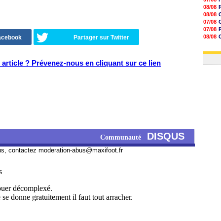
08/08
08/08
08/08
08/08
08/08
07/08
08/08
07/08
08/08
08/08
Facebook
Partager sur Twitter
08/08
08/08
08/08
07/08
08/08
article ? Prévenez-nous en cliquant sur ce lien
08/08
08/08
08/08
08/08
08/08
DISQUS
Communauté
us, contactez
moderation-abus@maxifoot.fr