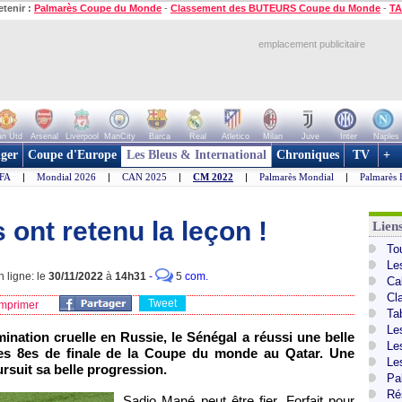
etenir :
Palmarès Coupe du Monde
-
Classement des BUTEURS Coupe du Monde
-
TA
emplacement publicitaire
n Utd
Arsenal
Liverpool
ManCity
Barca
Real
Atletico
Milan
Juve
Inter
Naples
ger
Coupe d'Europe
Les Bleus & International
Chroniques
TV
+
IFA
|
Mondial 2026
|
CAN 2025
|
CM 2022
|
Palmarès Mondial
|
Palmarès 
 ont retenu la leçon !
Lien
To
Le
 ligne: le
30/11/2022
à
14h31
-
5
com.
Ca
Cl
Tweet
mprimer
Ta
Le
ination cruelle en Russie, le Sénégal a réussi une belle
Le
les 8es de finale de la Coupe du monde au Qatar. Une
Le
rsuit sa belle progression.
Pa
Ré
Sadio Mané peut être fier. Forfait pour