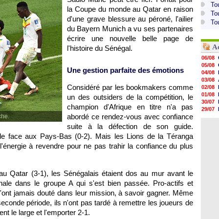
To
la Coupe du monde au Qatar en raison
To
d'une grave blessure au péroné, l'ailier
To
du Bayern Munich a vu ses partenaires
écrire une nouvelle belle page de
A
l'histoire du Sénégal.
06/08
05/08
Une gestion parfaite des émotions
04/08
03/08
Considéré par les bookmakers comme
02/08
01/08
un des outsiders de la compétition, le
30/07
champion d'Afrique en titre n'a pas
29/07
abordé ce rendez-vous avec confiance
che.
29/07
29/07
suite à la défection de son guide.
29/07
le face aux Pays-Bas (0-2). Mais les Lions de la Téranga
28/07
'énergie à revendre pour ne pas trahir la confiance du plus
28/07
28/07
28/07
au Qatar (3-1), les Sénégalais étaient dos au mur avant le
nale dans le groupe A qui s'est bien passée. Pro-actifs et
'ont jamais douté dans leur mission, à savoir gagner. Même
seconde période, ils n'ont pas tardé à remettre les joueurs de
ent le large et l'emporter 2-1.