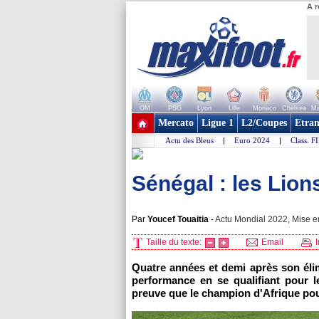
A r
OM
PSG
Lyon
Lille
Monaco
Chelsea
Ma
+ de clubs
Mercato
Ligue 1
L2/Coupes
Etran
Actu des Bleus
|
Euro 2024
|
Class. F
Sénégal : les Lions
Par
Youcef Touaitia
-
Actu Mondial 2022, Mise en
Taille du texte:
Email
I
Quatre années et demi après son élim
performance en se qualifiant pour 
preuve que le champion d'Afrique pou