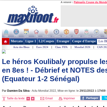
A retenir :
Palmarès Coupe du Mond
OM
PSG
Lyon
Lille
Monaco
Chelsea
Man Utd
Arsenal
Liverpool
ManCity
Ba
+ de clubs
Mercato
Ligue 1
L2/Coupes
Etranger
Coupe d'Europe
Les B
Actu des Bleus
|
Euro 2024
|
Class. FIFA
|
Mondial 2026
|
CAN 20
Le héros Koulibaly propulse le
en 8es ! - Débrief et NOTES de
(Equateur 1-2 Sénégal)
Par
Damien Da Silva
-
Actu Mondial 2022, Mise en ligne: le
29/11/2022
à
17h59
T
Taille du texte:
Email
Imprimer