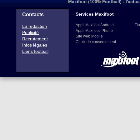
Maxifoot (100% Football) : l'actua
Services Maxifoot
Contacts
Appli Maxifoot Android
Flu
La rédaction
Appli Maxifoot iPhone
Publicité
Site web Mobile
Recrutement
Choix de consentement
Infos légales
Liens football