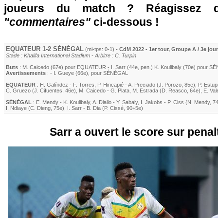
joueurs du match ? Réagissez 
"commentaires"
ci-dessous !
EQUATEUR 1-2 SÉNÉGAL
(mi-tps: 0-1)
- CdM 2022 - 1er tour, Groupe A / 3e jou
Stade : Khalifa International Stadium - Arbitre : C. Turpin
Buts
:
M. Caicedo
(67e) pour EQUATEUR -
I. Sarr
(44e, pen.)
K. Koulibaly
(70e) pour S
Avertissements
: -
I. Gueye
(66e)
, pour SÉNÉGAL
EQUATEUR
:
H. Galíndez
-
F. Torres
,
P. Hincapié
-
A. Preciado
(
J. Porozo
, 85e)
,
P. Estup
C. Gruezo
(J. Cifuentes, 46e)
,
M. Caicedo
-
G. Plata
,
M. Estrada (D. Reasco, 64e)
,
E. Val
SÉNÉGAL
:
E. Mendy
-
K. Koulibaly
,
A. Diallo
-
Y. Sabaly
,
I. Jakobs
-
P. Ciss
(
N. Mendy
, 7
I. Ndiaye
(
C. Dieng
, 75e)
,
I. Sarr
-
B. Dia
(
P. Cissé
, 90+5e)
Sarr a ouvert le score sur penalt