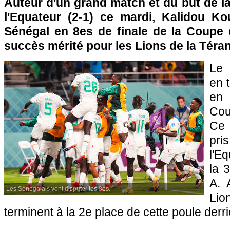
Auteur d'un grand match et du but de la 
l'Equateur (2-1) ce mardi, Kalidou Ko
Sénégal en 8es de finale de la Coupe
succès mérité pour les Lions de la Téra
Le 
en t
en 
Cou
Ce 
pri
l'E
la 
A. 
Les Sénégalais vont disputer les 8es.
Li
terminent à la 2e place de cette poule derr