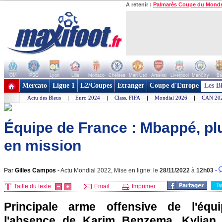
A retenir :
Palmarès Coupe du Mond
OM
PSG
Lyon
Lille
Monaco
Chelsea
Man Utd
Arsenal
Liverpool
ManCity
Ba
+ de clubs
Mercato
Ligue 1
L2/Coupes
Etranger
Coupe d'Europe
Les B
Actu des Bleus
|
Euro 2024
|
Class. FIFA
|
Mondial 2026
|
CAN 20
Équipe de France : Mbappé, pl
en mission
Par
Gilles Campos
-
Actu Mondial 2022, Mise en ligne: le
28/11/2022
à
12h03
-
T
Taille du texte:
Email
Imprimer
Principale arme offensive de l'éq
l'absence de Karim Benzema, Kylian