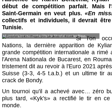
début de compétition parfait. Mais l
Saint-Germain en veut plus.
«En miss
collectifs et individuels, il devrait être
Tunisie.
Mbappé réalise un superbe début de Mondial avec les Bleus.
Si l'on occ
Nations, la dernière apparition de Kyl
grande compétition internationale a rimé 
l'Arena Nationala de Bucarest, en Rouman
tristement dit au revoir à l'Euro 2021 après
Suisse (3-3, 4-5 t.a.b.) et un ultime tir
crack de Bondy.
Un tournoi qu'il a achevé avec… zéro but
plus tard, «Kyk's» a rectifié le tir en 
monde.