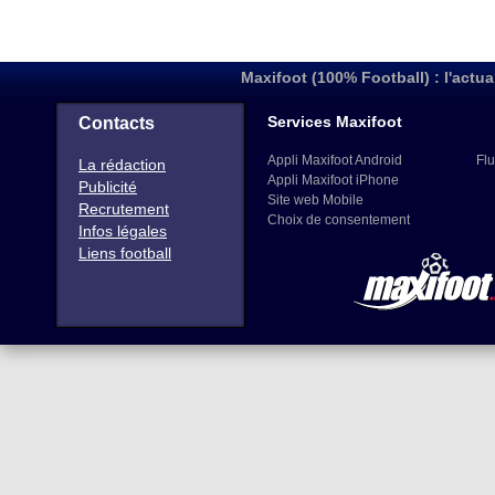
Maxifoot (100% Football) : l'actua
Services Maxifoot
Contacts
Appli Maxifoot Android
Flu
La rédaction
Appli Maxifoot iPhone
Publicité
Site web Mobile
Recrutement
Choix de consentement
Infos légales
Liens football