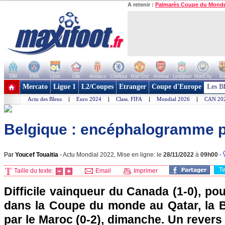
A retenir :
Palmarès Coupe du Mond
OM
PSG
Lyon
Lille
Monaco
Chelsea
Man Utd
Arsenal
Liverpool
ManCity
Ba
+ de clubs
Mercato
Ligue 1
L2/Coupes
Etranger
Coupe d'Europe
Les B
Actu des Bleus
|
Euro 2024
|
Class. FIFA
|
Mondial 2026
|
CAN 20
Belgique : encéphalogramme p
Par
Youcef Touaitia
-
Actu Mondial 2022, Mise en ligne: le
28/11/2022
à
09h00
-
T
Taille du texte:
Email
Imprimer
Difficile vainqueur du Canada (1-0), pou
dans la Coupe du monde au Qatar, la B
par le Maroc (0-2), dimanche. Un revers