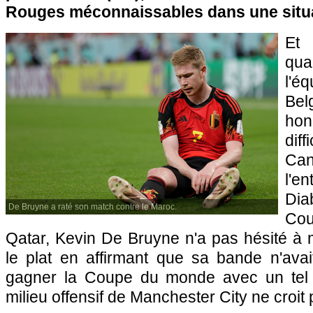
Rouges méconnaissables dans une situat
Et 
qua
l'é
Bel
hon
diff
Ca
l'e
Dia
De Bruyne a raté son match contre le Maroc.
Co
Qatar, Kevin De Bruyne n'a pas hésité à 
le plat en affirmant que sa bande n'av
gagner la Coupe du monde avec un tel n
milieu offensif de Manchester City ne croit p