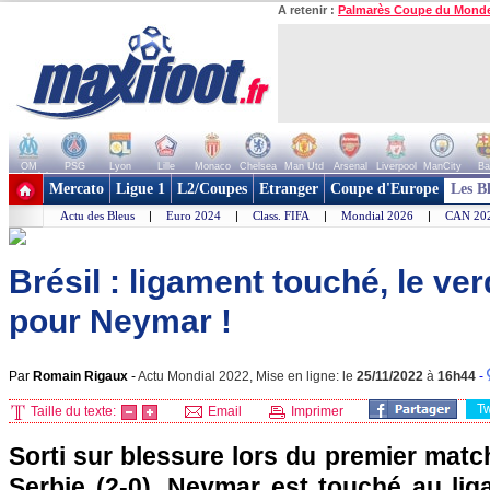
A retenir :
Palmarès Coupe du Mond
OM
PSG
Lyon
Lille
Monaco
Chelsea
Man Utd
Arsenal
Liverpool
ManCity
Ba
+ de clubs
Mercato
Ligue 1
L2/Coupes
Etranger
Coupe d'Europe
Les B
Actu des Bleus
|
Euro 2024
|
Class. FIFA
|
Mondial 2026
|
CAN 20
Brésil : ligament touché, le ve
pour Neymar !
Par
Romain Rigaux
-
Actu Mondial 2022, Mise en ligne: le
25/11/2022
à
16h44
-
T
Taille du texte:
Email
Imprimer
Sorti sur blessure lors du premier match
Serbie (2-0), Neymar est touché au lig