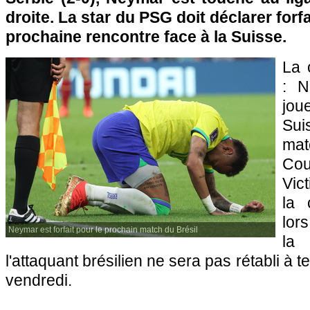
droite. La star du PSG doit déclarer forfa
prochaine rencontre face à la Suisse.
La 
: N
jou
Sui
mat
Cou
Vic
la 
lors
Neymar est forfait pour le prochain match du Brésil
la
l'attaquant brésilien ne sera pas rétabli à 
vendredi.