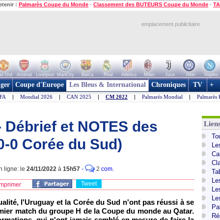
etenir :
Palmarès Coupe du Monde
-
Classement des BUTEURS Coupe du Monde
-
TA
emplacement publicitaire
n Utd
Arsenal
Liverpool
ManCity
Barca
Real
Atletico
Milan
Juve
Inter
Naples
ger
Coupe d'Europe
Les Bleus & International
Chroniques
TV
+
IFA
|
Mondial 2026
|
CAN 2025
|
CM 2022
|
Palmarès Mondial
|
Palmarès 
 - Débrief et NOTES des
Lien
To
0-0 Corée du Sud)
Le
Ca
Cl
 ligne: le
24/11/2022
à
15h57
-
2
com.
Ta
Le
Tweet
mprimer
Le
Le
alité, l'Uruguay et la Corée du Sud n'ont pas réussi à se
Pa
premier match du groupe H de la Coupe du monde au Qatar.
Ré
ormations, qui n'ont jamais semblé en mesure de faire la