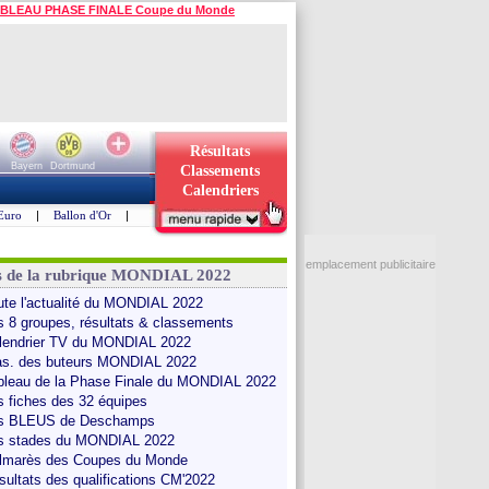
BLEAU PHASE FINALE Coupe du Monde
Résultats
Bayern
Dortmund
Classements
Calendriers
Euro
|
Ballon d'Or
|
emplacement publicitaire
s de la rubrique MONDIAL 2022
ute l'actualité du MONDIAL 2022
s 8 groupes, résultats & classements
lendrier TV du MONDIAL 2022
as. des buteurs MONDIAL 2022
bleau de la Phase Finale du MONDIAL 2022
s fiches des 32 équipes
s BLEUS de Deschamps
s stades du MONDIAL 2022
lmarès des Coupes du Monde
sultats des qualifications CM'2022