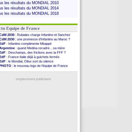
us les résultats du MONDIAL 2010
us les résultats du MONDIAL 2014
us les résultats du MONDIAL 2018
ctu Equipe de France
CdM 2030
: Rubiales charge Infantino et Sanchez
CdM 2030
: une promesse d'Infantino au Maroc ?
EdF
: Infantino complimente Mbappé
Argentine
: quand Medina recadre... sa mère
EdF
: Deschamps, des frictions avec la FFF ?
EdF
: France-Italie déjà à guichets fermés
EdF
: le Mondial, Olise sort du silence
PHOTO
: le nouveau logo de l'équipe de France
EdF
: Trezeguet valide le choix Zidane
EdF
: Zidane et l'argent, les mots de Diallo
EdF
: Zidane pense déjà à un retour de Mendy
emplacement publicitaire
EdF
: le message de Mbappé à Zidane
EdF
: les mots de Genesio pour Zidane
VIDEO
: Zidane a rencontré les supporters
EdF
: Zidane soutient Christophe Gleizes
Voir toutes les brèves