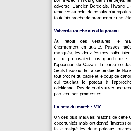
bon In-Beom Hwang dans l'entrejeu, le
adverse. L'ancien Bordelais, Hwang Ui-J
tentative au point de penalty n'attrapait
toutefois proche de marquer sur une tête
Valverde touche aussi le poteau
Au retour des vestiaires, le mat
énormément en qualité. Passes ratée
manqués, les deux équipes balbutiaient 
et ne proposaient pas grand-chose.
l'apparition de Cavani, la partie ne déc
Seuls frissons, la frappe tendue de Nuñe
tout proche du cadre et le coup de cano
qui touchait le poteau à l'approc
additionnel. Pas de quoi sauver une renc
pas tenu ses promesses.
La note du match : 3/10
Un des plus mauvais matchs de cette C
opportunités mais ont donné l'impressio
faille malgré les deux poteaux touché