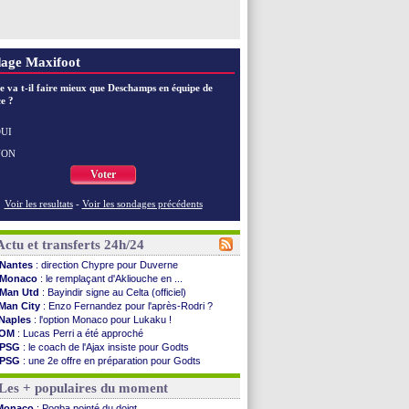
age Maxifoot
e va t-il faire mieux que Deschamps en équipe de
e ?
UI
NON
Voter
Voir les resultats
-
Voir les sondages précédents
Actu et transferts 24h/24
Nantes
: direction Chypre pour Duverne
Monaco
: le remplaçant d'Akliouche en ...
Man Utd
: Bayindir signe au Celta (officiel)
Man City
: Enzo Fernandez pour l'après-Rodri ?
Naples
: l'option Monaco pour Lukaku !
OM
: Lucas Perri a été approché
PSG
: le coach de l'Ajax insiste pour Godts
PSG
: une 2e offre en préparation pour Godts
Francfort
: Dina Ebimbe signe à Schalke (off.)
Les + populaires du moment
Strasbourg
: Saïdou Sow prêté à Nantes (off.)
Monaco
: Filipe Luis aimerait garder Balogun
Monaco
: Pogba pointé du doigt