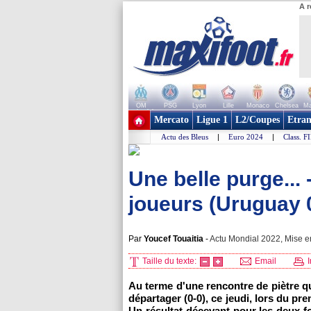
A r
OM
PSG
Lyon
Lille
Monaco
Chelsea
Ma
+ de clubs
Mercato
Ligue 1
L2/Coupes
Etran
Actu des Bleus
|
Euro 2024
|
Class. F
Une belle purge...
joueurs (Uruguay 
Par
Youcef Touaitia
-
Actu Mondial 2022, Mise en
Taille du texte:
Email
I
Au terme d'une rencontre de piètre qu
départager (0-0), ce jeudi, lors du 
Un résultat décevant pour les deux f