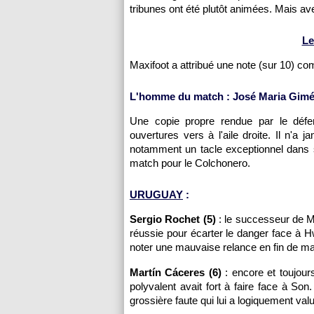
tribunes ont été plutôt animées. Mais avec 
Le
Maxifoot a attribué une note (sur 10) c
L'homme du match : José Maria Gimé
Une copie propre rendue par le défen
ouvertures vers à l'aile droite. Il n'a
notamment un tacle exceptionnel dans
match pour le Colchonero.
URUGUAY
:
Sergio Rochet (5)
: le successeur de Mu
réussie pour écarter le danger face à H
noter une mauvaise relance en fin de match
Martín Cáceres (6)
: encore et toujour
polyvalent avait fort à faire face à So
grossière faute qui lui a logiquement val