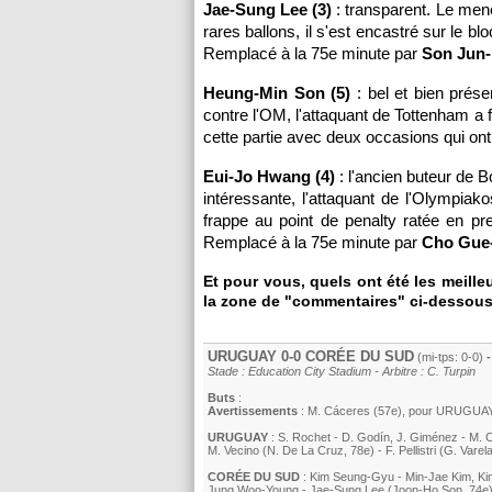
Jae-Sung Lee (3)
: transparent. Le men
rares ballons, il s'est encastré sur le bl
Remplacé à la 75e minute par
Son Jun-
Heung-Min Son (5)
: bel et bien prése
contre l'OM, l'attaquant de Tottenham a f
cette partie avec deux occasions qui ont
Eui-Jo Hwang (4)
: l'ancien buteur de B
intéressante, l'attaquant de l'Olympiak
frappe au point de penalty ratée en pr
Remplacé à la 75e minute par
Cho Gue-
Et pour vous, quels ont été les meill
la zone de "commentaires" ci-dessous
URUGUAY 0-0 CORÉE DU SUD
(mi-tps: 0-0)
-
Stade : Education City Stadium - Arbitre : C. Turpin
Buts
:
Avertissements
:
M. Cáceres
(57e)
, pour URUGUA
URUGUAY
:
S. Rochet
-
D. Godín
,
J. Giménez
-
M. 
M. Vecino
(N. De La Cruz, 78e)
-
F. Pellistri
(
G. Varel
CORÉE DU SUD
:
Kim Seung-Gyu
-
Min-Jae Kim
,
Ki
Jung Woo-Young
-
Jae-Sung Lee
(Joon-Ho Son, 74e