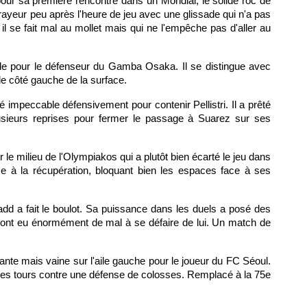
pour sa première rencontre dans un Mondial, le solide roc de
 frayeur peu après l'heure de jeu avec une glissade qui n'a pas
 il se fait mal au mollet mais qui ne l'empêche pas d'aller au
ide pour le défenseur du Gamba Osaka. Il se distingue avec
r le côté gauche de la surface.
té impeccable défensivement pour contenir Pellistri. Il a prêté
usieurs reprises pour fermer le passage à Suarez sur ses
le milieu de l'Olympiakos qui a plutôt bien écarté le jeu dans
ace à la récupération, bloquant bien les espaces face à ses
Sadd a fait le boulot. Sa puissance dans les duels a posé des
 ont eu énormément de mal à se défaire de lui. Un match de
sante mais vaine sur l'aile gauche pour le joueur du FC Séoul.
é des tours contre une défense de colosses. Remplacé à la 75e