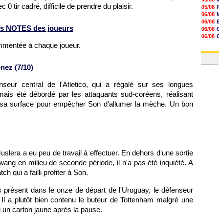
09h44
0 tir cadré, difficile de prendre du plaisir.
05/08
09h24
06/08
09h06
06/08
08h44
s NOTES des joueurs
06/08
08h22
06/08
06/08
06/08
ommentée à chaque joueur.
06/08
06/08
06/08
06/08
nez (7/10)
06/08
06/08
seur central de l'Atletico, qui a régalé sur ses longues
06/08
06/08
 jamais été débordé par les attaquants sud-coréens, réalisant
 sa surface pour empêcher Son d'allumer la mèche. Un bon
slera a eu peu de travail à effectuer. En dehors d'une sortie
wang en milieu de seconde période, il n'a pas été inquiété. A
 qui a failli profiter à Son.
s présent dans le onze de départ de l'Uruguay, le défenseur
n. Il a plutôt bien contenu le buteur de Tottenham malgré une
u un carton jaune après la pause.