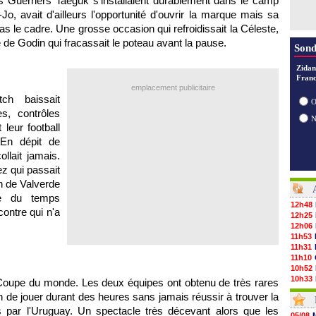
s Guerriers Taeguk s'installaient durablement dans le camp
o, avait d'ailleurs l'opportunité d'ouvrir la marque mais sa
 pas le cadre. Une grosse occasion qui refroidissait la Céleste,
 de Godin qui fracassait le poteau avant la pause.
Sond
Zidan
Franc
emplacement publicitaire
ch baissait
O
s, contrôles
leur football
 En dépit de
ollait jamais.
z qui passait
n de Valverde
he du temps
12h48
ontre qui n'a
12h25
12h06
11h53
11h31
11h10
10h52
10h33
oupe du monde. Les deux équipes ont obtenu de très rares
10h12
n de jouer durant des heures sans jamais réussir à trouver la
10h09
s par l'Uruguay. Un spectacle très décevant alors que les
10h05
05/08