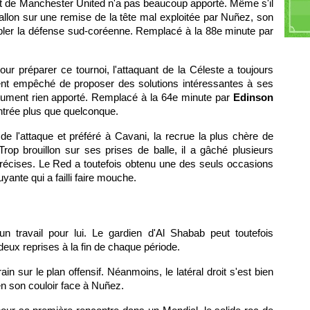
nt de Manchester United n'a pas beaucoup apporté. Même s'il
Ki
ballon sur une remise de la tête mal exploitée par Nuñez, son
J
mbler la défense sud-coréenne. Remplacé à la 88e minute par
H
S
C
our préparer ce tournoi, l'attaquant de la Céleste a toujours
Le
ement empêché de proposer des solutions intéressantes à ses
C
olument rien apporté. Remplacé à la 64e minute par
Edinson
S
entrée plus que quelconque.
de l'attaque et préféré à Cavani, la recrue la plus chère de
Trop brouillon sur ses prises de balle, il a gâché plusieurs
récises. Le Red a toutefois obtenu une des seuls occasions
ante qui a failli faire mouche.
 travail pour lui. Le gardien d'Al Shabab peut toutefois
deux reprises à la fin de chaque période.
in sur le plan offensif. Néanmoins, le latéral droit s'est bien
n son couloir face à Nuñez.