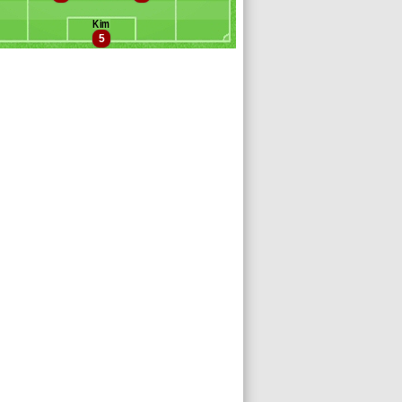
m
Kim
eong
5
wang
ong
ho
e
ho
on