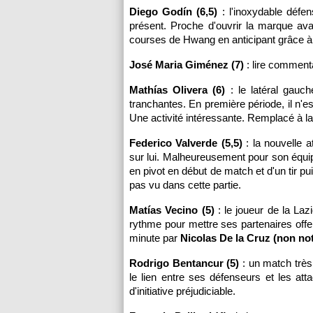
Diego Godín (6,5)
: l'inoxydable défen
présent. Proche d'ouvrir la marque ava
courses de Hwang en anticipant grâce à u
José Maria Giménez (7)
: lire comment
Mathías Olivera (6)
: le latéral gauc
tranchantes. En première période, il n'es
Une activité intéressante. Remplacé à l
Federico Valverde (5,5)
: la nouvelle a
sur lui. Malheureusement pour son équipe
en pivot en début de match et d'un tir pu
pas vu dans cette partie.
Matías Vecino (5)
: le joueur de la Laz
rythme pour mettre ses partenaires offe
minute par
Nicolas De la Cruz (non no
Rodrigo Bentancur (5)
: un match très 
le lien entre ses défenseurs et les at
d'initiative préjudiciable.