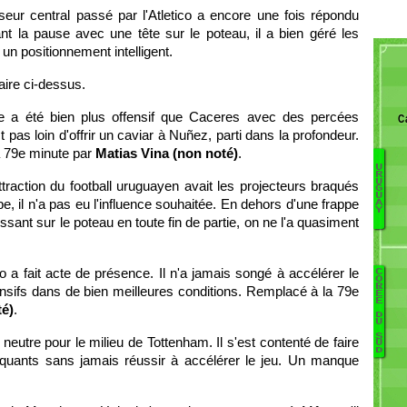
seur central passé par l'Atletico a encore une fois répondu
nt la pause avec une tête sur le poteau, il a bien géré les
n positionnement intelligent.
aire ci-dessus.
he a été bien plus offensif que Caceres avec des percées
C
t pas loin d'offrir un caviar à Nuñez, parti dans la profondeur.
a 79e minute par
Matias Vina (non noté)
.
U
R
U
ttraction du football uruguayen avait les projecteurs braqués
G
G
U
, il n'a pas eu l'influence souhaitée. En dehors d'une frappe
C
A
Y
R
issant sur le poteau en toute fin de partie, on ne l'a quasiment
C
To
So
io a fait acte de présence. Il n'a jamais songé à accélérer le
C
B
O
To
R
nsifs dans de bien meilleures conditions. Remplacé à la 79e
É
H
E
Ug
té)
.
D
Pa
M
U
Y
D
S
neutre pour le milieu de Tottenham. Il s'est contenté de faire
U
K
D
Va
taquants sans jamais réussir à accélérer le jeu. Un manque
S
Vi
K
D
Jo
C