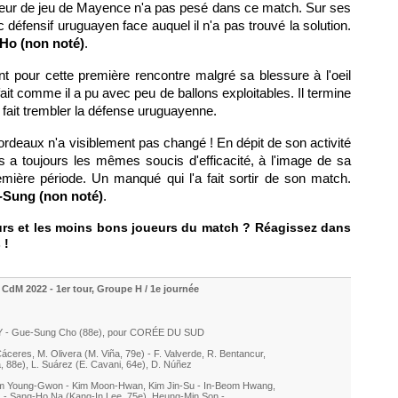
eur de jeu de Mayence n'a pas pesé dans ce match. Sur ses
oc défensif uruguayen face auquel il n'a pas trouvé la solution.
Ho (non noté)
.
nt pour cette première rencontre malgré sa blessure à l'oeil
ait comme il a pu avec peu de ballons exploitables. Il termine
 fait trembler la défense uruguayenne.
ordeaux n'a visiblement pas changé ! En dépit de son activité
os a toujours les mêmes soucis d'efficacité, à l'image de sa
emière période. Un manqué qui l'a fait sortir de son match.
Sung (non noté)
.
eurs et les moins bons joueurs du match ? Réagissez dans
 !
 CdM 2022 - 1er tour, Groupe H / 1e journée
Y -
Gue-Sung Cho (88e)
, pour CORÉE DU SUD
Cáceres
,
M. Olivera
(
M. Viña
, 79e)
-
F. Valverde
,
R. Bentancur
,
a
, 88e)
,
L. Suárez
(
E. Cavani
, 64e)
,
D. Núñez
m Young-Gwon
-
Kim Moon-Hwan
,
Kim Jin-Su
-
In-Beom Hwang
,
)
-
Sang-Ho Na (
Kang-In Lee
, 75e)
,
Heung-Min Son
-