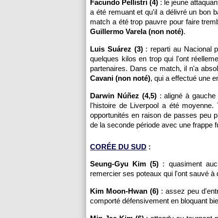
Facundo Pellistri (4)
: le jeune attaqua
a été remuant et qu'il a délivré un bon 
match a été trop pauvre pour faire tre
Guillermo Varela (non noté)
.
Luis Suárez (3)
: reparti au Nacional p
quelques kilos en trop qui l'ont réell
partenaires. Dans ce match, il n'a abs
Cavani (non noté)
, qui a effectué une 
Darwin Núñez (4,5)
: aligné à gauche 
l'histoire de Liverpool a été moyenne. 
opportunités en raison de passes peu p
de la seconde période avec une frappe fuy
CORÉE DU SUD
:
Seung-Gyu Kim (5)
: quasiment aucun
remercier ses poteaux qui l'ont sauvé à 
Kim Moon-Hwan (6)
: assez peu d'entra
comporté défensivement en bloquant bie