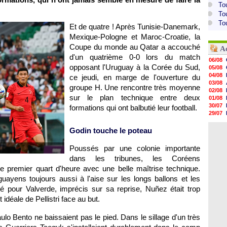
To
To
To
Et de quatre ! Après Tunisie-Danemark,
Mexique-Pologne et Maroc-Croatie, la
Coupe du monde au Qatar a accouché
A
d'un quatrième 0-0 lors du match
06/08
opposant l'Uruguay à la Corée du Sud,
05/08
04/08
ce jeudi, en marge de l'ouverture du
03/08
groupe H. Une rencontre très moyenne
02/08
sur le plan technique entre deux
01/08
30/07
formations qui ont balbutié leur football.
29/07
29/07
29/07
Godin touche le poteau
29/07
28/07
Poussés par une colonie importante
28/07
dans les tribunes, les Coréens
28/07
28/07
le premier quart d'heure avec une belle maîtrise technique.
uayens toujours aussi à l'aise sur les longs ballons et les
é pour Valverde, imprécis sur sa reprise, Nuñez était trop
idéale de Pellistri face au but.
o Bento ne baissaient pas le pied. Dans le sillage d'un très