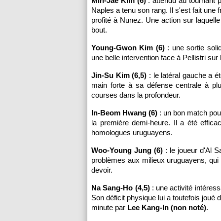
Min-Jae Kim (6)
: attendu au tournant 
Naples a tenu son rang. Il s'est fait une
profité à Nunez. Une action sur laquelle
bout.
Young-Gwon Kim (6)
: une sortie sol
une belle intervention face à Pellistri su
Jin-Su Kim (6,5)
: le latéral gauche a é
main forte à sa défense centrale à pl
courses dans la profondeur.
In-Beom Hwang (6)
: un bon match pour 
la première demi-heure. Il a été effic
homologues uruguayens.
Woo-Young Jung (6)
: le joueur d'Al 
problèmes aux milieux uruguayens, qui
devoir.
Na Sang-Ho (4,5)
: une activité intéres
Son déficit physique lui a toutefois jou
minute par
Lee Kang-In (non noté)
.