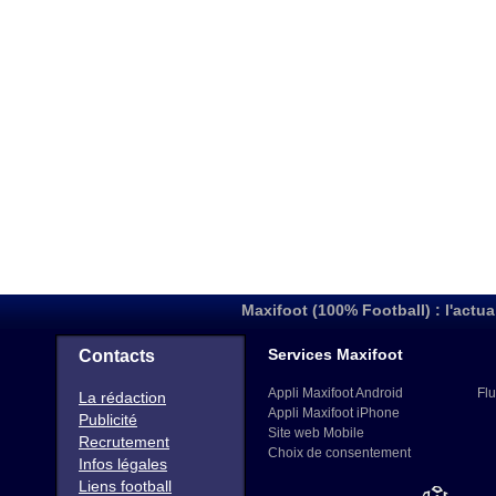
Maxifoot (100% Football) : l'actua
Services Maxifoot
Contacts
Appli Maxifoot Android
Flu
La rédaction
Appli Maxifoot iPhone
Publicité
Site web Mobile
Recrutement
Choix de consentement
Infos légales
Liens football