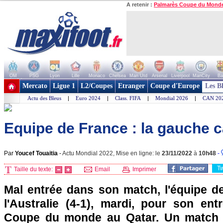
A retenir :
Palmarès Coupe du Mond
OM
PSG
Lyon
Lille
Monaco
Chelsea
Man Utd
Arsenal
Liverpool
ManCity
Ba
+ de clubs
Mercato
Ligue 1
L2/Coupes
Etranger
Coupe d'Europe
Les B
Actu des Bleus
|
Euro 2024
|
Class. FIFA
|
Mondial 2026
|
CAN 20
Equipe de France : la gauche c
Par
Youcef Touaitia
-
Actu Mondial 2022, Mise en ligne: le
23/11/2022
à
10h48
-
T
Taille du texte:
Email
Imprimer
Mal entrée dans son match, l'équipe d
l'Australie (4-1), mardi, pour son ent
Coupe du monde au Qatar. Un match 