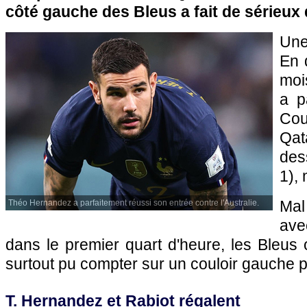
côté gauche des Bleus a fait de sérieux 
Une
En d
moi
a p
Co
Qa
dess
1), 
Mal
Théo Hernandez a parfaitement réussi son entrée contre l'Australie.
ave
dans le premier quart d'heure, les Bleus o
surtout pu compter sur un couloir gauche pa
T. Hernandez et Rabiot régalent