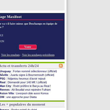
age Maxifoot
e va t-il faire mieux que Deschamps en équipe de
e ?
UI
NON
Voter
Voir les resultats
-
Voir les sondages précédents
Actu et transferts 24h/24
Uruguay
: Forlan nommé sélectionneur (officiel)
Séville
: Juanlu signe à Bournemouth (officiel)
PSG
: Ndjantou heureux d'avoir rejoué
Real
: Diomandé pour 140 M€ ! (officiel)
Man City
: Rodri préfère le Barça au Real !
Rennes
: Aït Boudlal veut rejoindre Fulham
Aston Villa
: Liverpool cible aussi Konsa
OM
: une approche pour Diatta
Le Havre
: Diaw va signer à Lille
Les + populaires du moment
Trabzonspor
: Salah a signé ! (officiel)
Bordeaux
: les mots de Mavuba
Monaco
: Pogba pointé du doigt