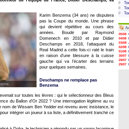
To
To
To
Karim Benzema (34 ans) ne disputera
pas la Coupe du monde. Une phrase
qui devient répétitive au cours des
A
années. Boudé par Raymond
05/08
Domenech en 2010 et par Didier
04/08
03/08
Deschamps en 2018, l'attaquant du
02/08
Real Madrid a cette fois-ci raté le train
01/08
en raison d'une blessure à la cuisse
30/07
29/07
gauche qui va l'écarter des terrains
29/07
pour quelques semaines.
29/07
29/07
28/07
Deschamps ne remplace pas
28/07
rance.
Benzema
28/07
28/07
venait sur toutes les lèvres : qui le sélectionneur des Bleus
28/07
ence du Ballon d'Or 2022 ? Une interrogation légitime au vu
 le nom de Wissam Ben Yedder est revenu avec insistance, le
 pour intégrer un joueur à sa liste, a définitivement tranché ce
calisé à Doha, le technicien a répondu par un «
non
» laconique