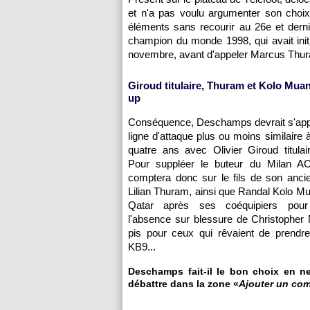
et n'a pas voulu argumenter son choix.
éléments sans recourir au 26e et dernie
champion du monde 1998, qui avait initi
novembre, avant d'appeler Marcus Thur
Giroud titulaire, Thuram et Kolo Muan
up
Conséquence, Deschamps devrait s'app
ligne d'attaque plus ou moins similaire à 
quatre ans avec Olivier Giroud titulai
Pour suppléer le buteur du Milan A
comptera donc sur le fils de son ancie
Lilian Thuram, ainsi que Randal Kolo Mua
Qatar après ses coéquipiers pou
l'absence sur blessure de Christopher
pis pour ceux qui rêvaient de prendre
KB9...
Deschamps fait-il le bon choix en n
débattre dans la zone «
Ajouter un co