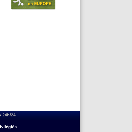
en EUROPE
o 24h/24
ivilégiés