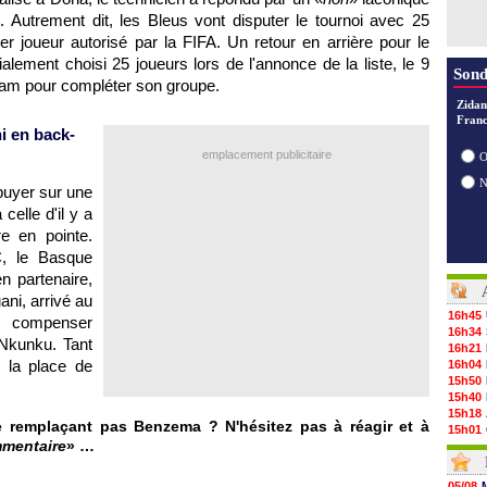
 Autrement dit, les Bleus vont disputer le tournoi avec 25
r joueur autorisé par la FIFA. Un retour en arrière pour le
alement choisi 25 joueurs lors de l'annonce de la liste, le 9
Sond
am pour compléter son groupe.
Zidan
Franc
i en back-
emplacement publicitaire
O
uyer sur une
celle d'il y a
re en pointe.
C, le Basque
n partenaire,
ni, arrivé au
16h45
r compenser
16h34
 Nkunku. Tant
16h21
 la place de
16h04
15h50
15h40
15h18
e remplaçant pas Benzema ? N'hésitez pas à réagir et à
15h01
mmentaire
» …
14h46
14h25
14h12
05/08