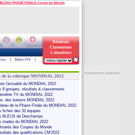
BLEAU PHASE FINALE Coupe du Monde
Résultats
Bayern
Dortmund
Classements
Calendriers
Euro
|
Ballon d'Or
|
emplacement publicitaire
s de la rubrique MONDIAL 2022
ute l'actualité du MONDIAL 2022
s 8 groupes, résultats & classements
lendrier TV du MONDIAL 2022
as. des buteurs MONDIAL 2022
bleau de la Phase Finale du MONDIAL 2022
s fiches des 32 équipes
s BLEUS de Deschamps
s stades du MONDIAL 2022
lmarès des Coupes du Monde
sultats des qualifications CM'2022