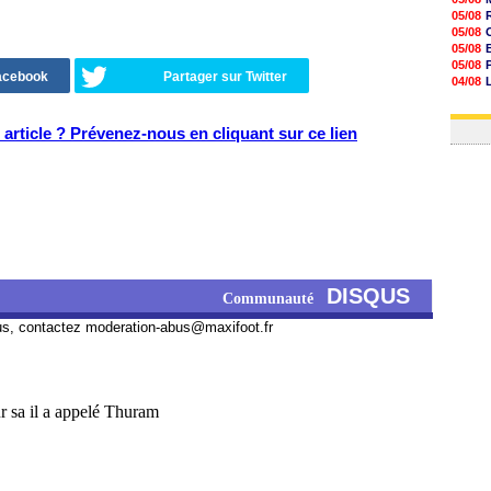
13h51
05/08
13h29
05/08
13h11
05/08
12h46
05/08
12h28
Facebook
Partager sur Twitter
04/08
12h10
05/08
11h58
06/08
11h35
article ? Prévenez-nous en cliquant sur ce lien
11h19
11h07
10h53
10h36
10h13
DISQUS
Communauté
us, contactez
moderation-abus@maxifoot.fr