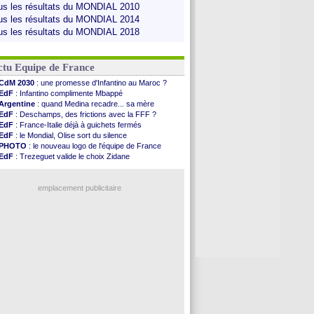
us les résultats du MONDIAL 2010
us les résultats du MONDIAL 2014
us les résultats du MONDIAL 2018
ctu Equipe de France
CdM 2030
: une promesse d'Infantino au Maroc ?
EdF
: Infantino complimente Mbappé
Argentine
: quand Medina recadre... sa mère
EdF
: Deschamps, des frictions avec la FFF ?
EdF
: France-Italie déjà à guichets fermés
EdF
: le Mondial, Olise sort du silence
PHOTO
: le nouveau logo de l'équipe de France
EdF
: Trezeguet valide le choix Zidane
EdF
: Zidane et l'argent, les mots de Diallo
EdF
: Zidane pense déjà à un retour de Mendy
EdF
: le message de Mbappé à Zidane
emplacement publicitaire
EdF
: les mots de Genesio pour Zidane
VIDEO
: Zidane a rencontré les supporters
EdF
: Zidane soutient Christophe Gleizes
EdF
: depuis le Real, Zidane n'a pas chômé
Voir toutes les brèves