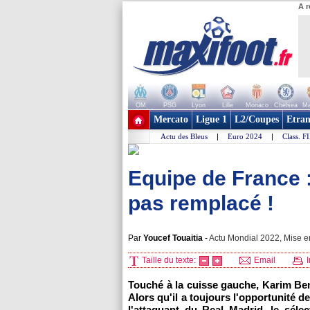
A r
OM
PSG
Lyon
Lille
Monaco
Chelsea
Ma
+ de clubs
Mercato
Ligue 1
L2/Coupes
Etran
Actu des Bleus
|
Euro 2024
|
Class. F
Equipe de France :
pas remplacé !
Par
Youcef Touaitia
-
Actu Mondial 2022, Mise en
Taille du texte:
Email
I
Touché à la cuisse gauche, Karim Be
Alors qu'il a toujours l'opportunité
l'attaquant du Real Madrid, le séle