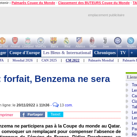
etenir :
Palmarès Coupe du Monde
-
Classement des BUTEURS Coupe du Monde
-
TA
emplacement publicitaire
n Utd
Arsenal
Liverpool
ManCity
Barca
Real
Atletico
Milan
Juve
Inter
Naples
ger
Coupe d'Europe
Les Bleus & International
Chroniques
TV
+
IFA
|
Mondial 2026
|
CAN 2025
|
CM 2022
|
Palmarès Mondial
|
Palmarès 
 forfait, Benzema ne sera
Lien
To
Le
Ca
Cl
 ligne: le
20/11/2022
à
11h36
-
13
com.
Ta
Le
Tweet
mprimer
Le
Le
nzema ne participera pas à la Coupe du monde au Qatar.
Pa
 de convoquer un remplaçant pour compenser l'absence de
Ré
ctionneur de l'équipe de France, Didier Deschamps, va