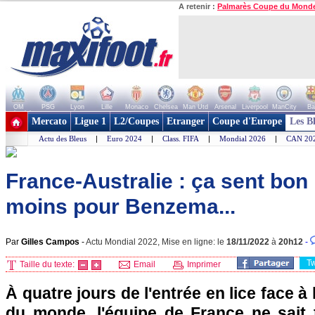
A retenir :
Palmarès Coupe du Mond
OM
PSG
Lyon
Lille
Monaco
Chelsea
Man Utd
Arsenal
Liverpool
ManCity
Ba
+ de clubs
Mercato
Ligue 1
L2/Coupes
Etranger
Coupe d'Europe
Les B
Actu des Bleus
|
Euro 2024
|
Class. FIFA
|
Mondial 2026
|
CAN 20
France-Australie : ça sent bon
moins pour Benzema...
Par
Gilles Campos
-
Actu Mondial 2022, Mise en ligne: le
18/11/2022
à
20h12
-
T
Taille du texte:
Email
Imprimer
À quatre jours de l'entrée en lice face à
du monde, l'équipe de France ne sait t