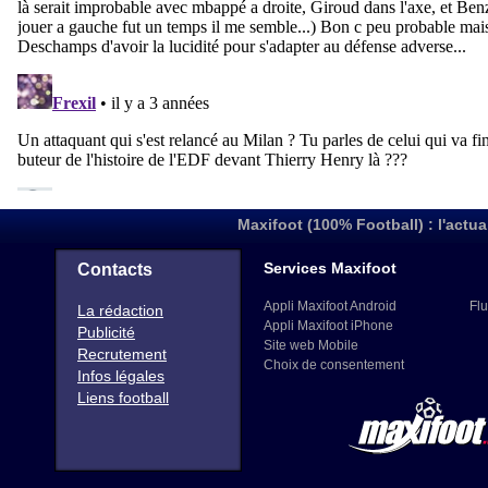
Maxifoot (100% Football) : l'actua
Services Maxifoot
Contacts
Appli Maxifoot Android
Flu
La rédaction
Appli Maxifoot iPhone
Publicité
Site web Mobile
Recrutement
Choix de consentement
Infos légales
Liens football