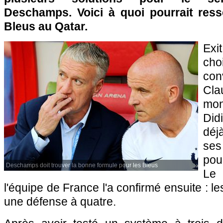
Deschamps. Voici à quoi pourrait res
Bleus au Qatar.
Ex
cho
co
Cla
mo
Did
déj
ses
pou
Deschamps doit trouver la bonne formule pour les Bleus
Le
l'équipe de France l'a confirmé ensuite : l
une défense à quatre.