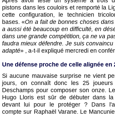
Après avoir testé un système à trois 
pistons dans les couloirs et remporté la L
cette configuration, le technicien trico
bases. «
On a fait de bonnes choses dans
a aussi été beaucoup en difficulté, en désé
dans une grande compétition, ça ne va pas 
faudra mieux défendre. Je suis convaincu 
adapté
» , a-t-il expliqué mercredi en conf
Une défense proche de celle alignée en 
Si aucune mauvaise surprise ne vient per
jours, on connaît donc les 25 joueurs 
Deschamps pour composer son onze. Le c
Hugo Lloris est sûr de débuter dans la
devant lui pour le protéger ? Dans l'a
compte sur Raphaël Varane. Le Mancunien se