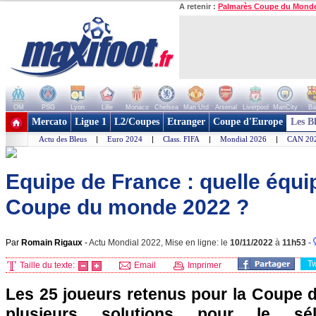
A retenir :
Palmarès Coupe du Mond
OM
PSG
Lyon
Lille
Monaco
Chelsea
Man Utd
Arsenal
Liverpool
ManCity
Ba
+ de clubs
Mercato
Ligue 1
L2/Coupes
Etranger
Coupe d'Europe
Les B
Actu des Bleus
|
Euro 2024
|
Class. FIFA
|
Mondial 2026
|
CAN 20
Equipe de France : quelle équi
Coupe du monde 2022 ?
Par
Romain Rigaux
-
Actu Mondial 2022, Mise en ligne: le
10/11/2022
à
11h53
-
T
Taille du texte:
Email
Imprimer
Les 25 joueurs retenus pour la Coupe 
plusieurs solutions pour le séle