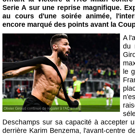
Serie A sur une reprise magnifique. Ex
au cours d'une soirée animée, l'inter
encore marqué des points avant la Cou
A l
du 
Gi
max
le 
Fra
pla
n'e
rai
Olivier Giroud continue de régaler à l'AC Milan.
sél
Deschamps sur sa capacité à accepter u
derrière Karim Benzema, l'avant-centre de