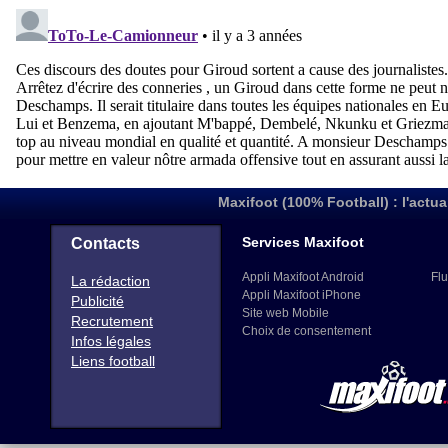
Maxifoot (100% Football) : l'actua
Services Maxifoot
Contacts
Appli Maxifoot Android
Flu
La rédaction
Appli Maxifoot iPhone
Publicité
Site web Mobile
Recrutement
Choix de consentement
Infos légales
Liens football