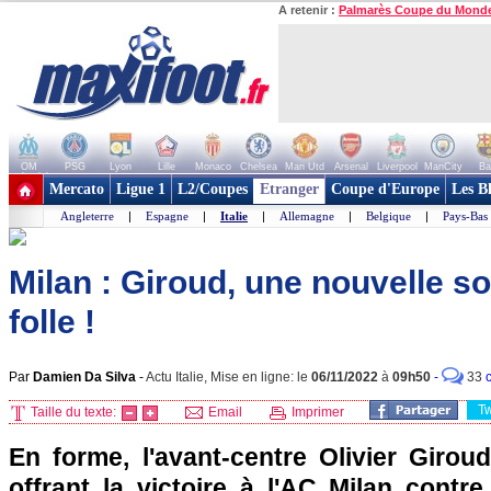
A retenir :
Palmarès Coupe du Mond
OM
PSG
Lyon
Lille
Monaco
Chelsea
Man Utd
Arsenal
Liverpool
ManCity
Ba
+ de clubs
Mercato
Ligue 1
L2/Coupes
Etranger
Coupe d'Europe
Les B
Angleterre
|
Espagne
|
Italie
|
Allemagne
|
Belgique
|
Pays-Bas
Milan : Giroud, une nouvelle s
folle !
Par
Damien Da Silva
-
Actu Italie, Mise en ligne: le
06/11/2022
à
09h50
-
33
c
T
Taille du texte:
Email
Imprimer
En forme, l'avant-centre Olivier Girou
offrant la victoire à l'AC Milan contr