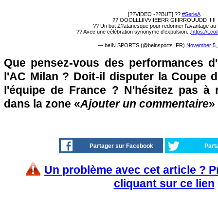
[??VIDEO -??BUT] ??
#SerieA
?? OOOLLLIIVVIIEERR GIIIRROUUDD !!!!!
?? Un but Z?atanesque pour redonner l'avantage au M
?? Avec une célébration synonyme d'expulsion...
https://t.
— beIN SPORTS (@beinsports_FR)
November 5,
Que pensez-vous des performances d'O
l'AC Milan ? Doit-il disputer la Coupe
l'équipe de France ? N'hésitez pas à r
dans la zone «
Ajouter un commentaire
»
Partager sur Facebook
Part
Un problème avec cet article ? 
cliquant sur ce lien