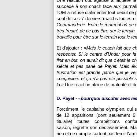
Une réaction courageuse à laquelle le
succédé à son coach face aux journalist
l'OM a refusé d'alimenter tout début de
seul de ses 7 derniers matchs toutes c
Commanderie. Entre le moment où on est 
très frustré de ne pas être sur le terrai
travaille pour être sur le terrain tout le t
Et d'ajouter : «
Mais le coach fait des cho
respecter. Si le centre d'Ünder pour la
finit en but, on aurait dit que c'était le
siècle et pas parlé de Payet. Mais év
frustration est grande parce que je v
coéquipiers et ça n'a pas été possible 
là.
» Une réaction pleine de maturité et d
D. Payet - «
pourquoi discuter avec les
Forcément, le capitaine olympien, qui s
de 12 apparitions (dont seulement 6
titulaire) toutes compétitions conf
saison, regrette son déclassement. Mai
rien et ne compte surtout pas ternir l'a