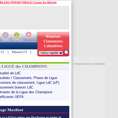
BLEAU PHASE FINALE Coupe du Monde
Résultats
Bayern
Dortmund
Classements
Calendriers
s C1
|
Palmarès C3
|
emplacement publicitaire
ns LIGUE des CHAMPIONS
tualité de LdC
sultats / Classement, Phase de Ligue
évisions de classement, Ligue LdC (xP)
assement buteurs LdC
lmarès de la Ligue des Champions
efficients UEFA
age Maxifoot
e va t-il faire mieux que Deschamps en équipe de