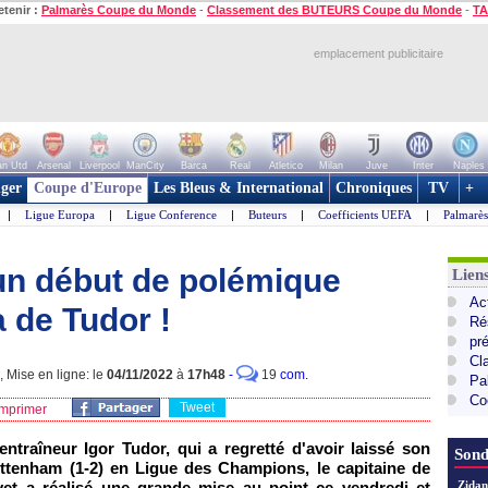
etenir :
Palmarès Coupe du Monde
-
Classement des BUTEURS Coupe du Monde
-
TA
emplacement publicitaire
n Utd
Arsenal
Liverpool
ManCity
Barca
Real
Atletico
Milan
Juve
Inter
Naples
ger
Coupe d'Europe
Les Bleus & International
Chroniques
TV
+
|
Ligue Europa
|
Ligue Conference
|
Buteurs
|
Coefficients UEFA
|
Palmarè
 un début de polémique
Lie
Ac
 de Tudor !
Ré
pr
Cl
 Mise en ligne: le
04/11/2022
à
17h48
-
19
com.
Pa
Co
Tweet
mprimer
ntraîneur Igor Tudor, qui a regretté d'avoir laissé son
Sond
Tottenham (1-2) en Ligue des Champions, le capitaine de
yet a réalisé une grande mise au point ce vendredi et
Zidan