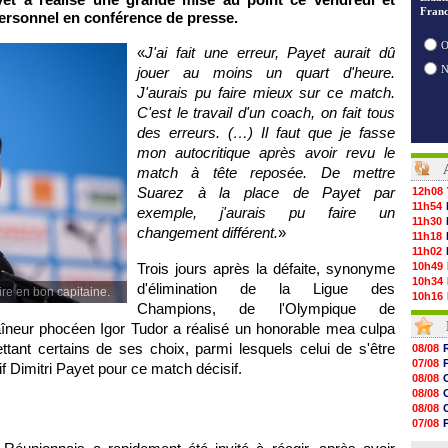
Franc
 personnel en conférence de presse.
O
«
J'ai fait une erreur, Payet aurait dû
jouer au moins un quart d'heure.
J'aurais pu faire mieux sur ce match.
C'est le travail d'un coach, on fait tous
des erreurs. (…) Il faut que je fasse
mon autocritique après avoir revu le
match à tête reposée. De mettre
Suarez à la place de Payet par
12h08
11h54
exemple, j'aurais pu faire un
11h30
changement différent.
»
11h18
11h02
Trois jours après la défaite, synonyme
10h49
10h34
d'élimination de la Ligue des
re en bon capitaine.
10h16
Champions, de l'Olympique de
10h00
raîneur phocéen Igor Tudor a réalisé un honorable mea culpa
09h48
09h25
ttant certains de ses choix, parmi lesquels celui de s'être
08/08
09h10
07/08
f Dimitri Payet pour ce match décisif.
08h52
08/08
08/08
08/08
08/08
08/08
08/08
07/08
08/08
07/08
08/08