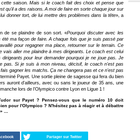
 cette saison. Mais si le coach fait des choix et pense que
est qu'il a des raisons. A moi de faire en sorte chaque jour sur
e lui donner tort, de lui mettre des problèmes dans la tête
», a
tion de se plaindre de son sort. «
Pourquoi discuter avec les
 été ma façon de faire. A chaque fois que je suis passé par
availlé pour regagner ma place, retourner sur le terrain. Ce
je vais aller me plaindre à mes dirigeants. Le coach est celui
es dirigeants pour leur demander pourquoi je ne joue pas. Je
e pas. Si je suis à mon niveau, décisif, le coach n'est pas
u fais gagner les matchs. Ça ne changera pas et ce n'est pas
 terminé Payet. Une sortie pleine de sagesse qui fera du bien
ers auront d'ailleurs, avec ou sans le joueur de 35 ans, une
 dimanche lors de l'Olympico contre Lyon en Ligue 1 !
Tudor sur Payet ? Pensez-vous que le numéro 10 doit
ien pour l'Olympico ? N'hésitez pas à réagir et à débattre
» …
Facebook
Partager sur Twitter