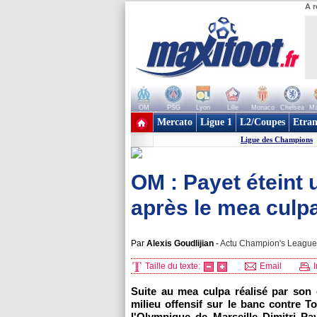
A r
OM
PSG
Lyon
Lille
Monaco
Chelsea
Ma
+ de clubs
Mercato
Ligue 1
L2/Coupes
Etran
Ligue des Champions
OM : Payet éteint
après le mea culpa
Par
Alexis Goudlijian
-
Actu Champion's League,
Taille du texte:
Email
I
Suite au mea culpa réalisé par son e
milieu offensif sur le banc contre 
l'Olympique de Marseille Dimitri Pa