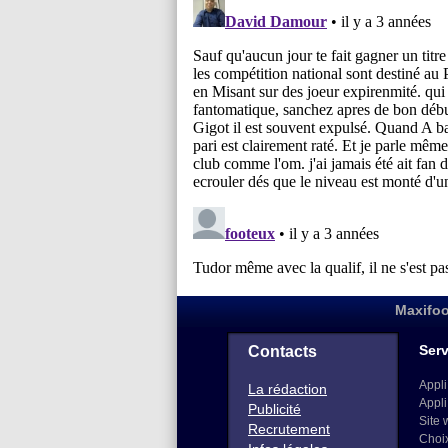
Maxifoo
Serv
Contacts
Appli
La rédaction
Appli
Publicité
Site 
Recrutement
Choi