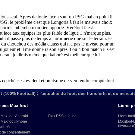
t (100% Football) : l'actualité du foot, des transferts et du mercat
ices Maxifoot
Liens pr
 Maxifoot Android
Flux RSS info foot
Liens foot
 Maxifoot iPhone
Maxifoot-
(livescore
web Mobile
x de consentement