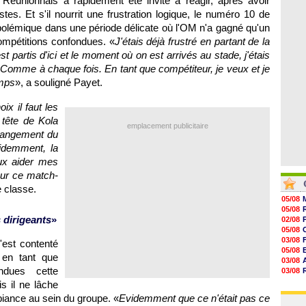
 Réunionnais a rapidement été invité à réagir, après avoir
08/08
08/08
es. Et s'il nourrit une frustration logique, le numéro 10 de
08/08
 polémique dans une période délicate où l'OM n'a gagné qu'un
08/08
ompétitions confondues. «
J'étais déjà frustré en partant de la
08/08
08/08
partis d'ici et le moment où on est arrivés au stade, j'étais
08/08
n. Comme à chaque fois. En tant que compétiteur, je veux et je
emps
», a souligné Payet.
ix il faut les
 tête de Kola
emplacement publicitaire
 changement du
idemment, la
eux aider mes
sur ce match-
e classe.
05/08
05/08
 dirigeants
»
02/08
05/08
03/08
'est contenté
05/08
 en tant que
03/08
ondues cette
03/08
06/08
s il ne lâche
03/08
mbiance au sein du groupe. «
Evidemment que ce n'était pas ce