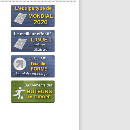
L'equipe type de
MONDIAL
2026
Le meilleur effectif
LIGUE 1
saison
2025-26
Indice MF :
l'état de
FORME
des clubs en europe
Classements des
BUTEURS
en EUROPE