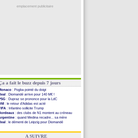
OM
: Côme pousse pour Gouiri
L2
: les résultats de la soirée
emplacement publicitaire
Amical
: Le Havre renversé par Oviedo
Amical
: Nice battu aux tirs au but
Benfica
: Ivanovic proche de Lens
OM
: Dupraz "alarmé" par la situation
Atletico
: Alvarez, le Barça va revoir son offre
Voir les brèves précédentes
Ça a fait le buzz depuis 7 jours
Monaco
: Pogba pointé du doigt
Real
: Diomandé arrive pour 140 M€ !
PSG
: Dupraz se prononce pour la LdC
OM
: le retour d'Adidas est acté
FIFA
: Infantino sollicite Trump
Bordeaux
: des clubs de N1 montent au créneau
Argentine
: quand Medina recadre... sa mère
Real
: le démenti de Leipzig pour Diomandé
OM
: le club prêt à libérer Kondogbia ?
OM
: Paixão attire un 2e club anglais
A SUIVRE