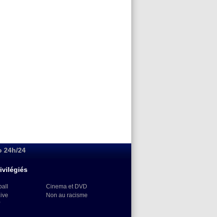
o 24h/24
ivilégiés
ball
Cinema et DVD
Live
Non au racisme
)