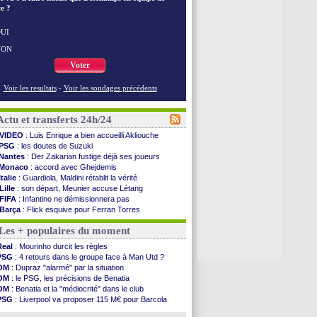
e ?
UI
NON
Voter
Voir les resultats
-
Voir les sondages précédents
Actu et transferts 24h/24
VIDEO
: Luis Enrique a bien accueilli Akliouche
PSG
: les doutes de Suzuki
Nantes
: Der Zakarian fustige déjà ses joueurs
Monaco
: accord avec Ghejdemis
Italie
: Guardiola, Maldini rétablit la vérité
Lille
: son départ, Meunier accuse Létang
FIFA
: Infantino ne démissionnera pas
Barça
: Flick esquive pour Ferran Torres
Liverpool
: Araujo, une option d'achat à 55 M€
Les + populaires du moment
Lens
: inquiétude pour Édouard
Man Utd
: Vitek vendu à Middlesbrough (off.)
Real
: Mourinho durcit les règles
PSV
: Sano recruté pour 14,5 M€ (officiel)
PSG
: 4 retours dans le groupe face à Man Utd ?
OM
: Coventry pense à Angel Gomes
OM
: Dupraz "alarmé" par la situation
PSG
: Rafel Pol satisfait des progrès
OM
: le PSG, les précisions de Benatia
Amical
: le Barça vainqueur puis battu
OM
: Benatia et la "médiocrité" dans le club
Inter
: Calhanoglu prêt à prolonger
PSG
: Liverpool va proposer 115 M€ pour Barcola
Nice
: Abdelmonem veut rester
OM
: B. Genesio - "ce n'est pas idéal"
L2
: le classement complet