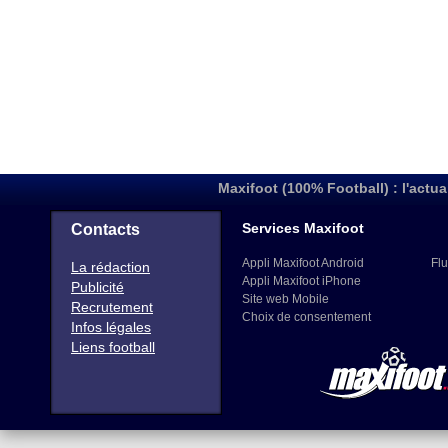
Maxifoot (100% Football) : l'actua
Services Maxifoot
Contacts
Appli Maxifoot Android
Flu
La rédaction
Appli Maxifoot iPhone
Publicité
Site web Mobile
Recrutement
Choix de consentement
Infos légales
Liens football