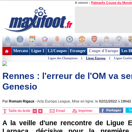
A retenir :
Palmarès Coupe du Mond
OM
PSG
Lyon
Lille
Monaco
Chelsea
Man Utd
Arsenal
Liverpool
ManCity
Ba
+ de clubs
Mercato
Ligue 1
L2/Coupes
Etranger
Coupe d'Europe
Les B
Ligue des Champions
|
Ligue Europa
|
Ligue Confe
Rennes : l'erreur de l'OM va se
Genesio
Par
Romain Rigaux
-
Actu Europa League, Mise en ligne: le
02/11/2022
à
19h42
T
Taille du texte:
Email
Imprimer
A la veille d'une rencontre de Ligue 
Larnaca, décisive pour la première