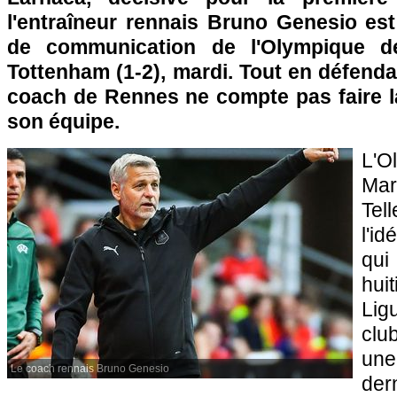
l'entraîneur rennais Bruno Genesio est
de communication de l'Olympique de
Tottenham (1-2), mardi. Tout en défendan
coach de Rennes ne compte pas faire 
son équipe.
L'
Mar
Tel
l'i
qui
hui
Lig
clu
une
Le coach rennais Bruno Genesio
der