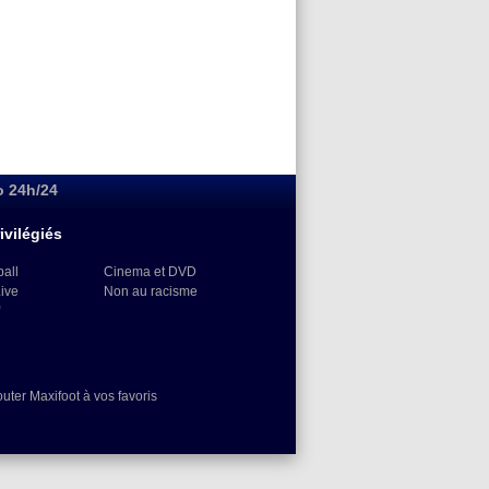
o 24h/24
ivilégiés
ball
Cinema et DVD
Live
Non au racisme
)
outer Maxifoot à vos favoris