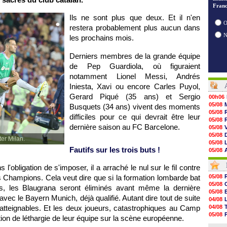
Franc
Ils ne sont plus que deux. Et il n'en
O
restera probablement plus aucun dans
les prochains mois.
Derniers membres de la grande équipe
de Pep Guardiola, où figuraient
notamment Lionel Messi, Andrés
Iniesta, Xavi ou encore Carles Puyol,
Gerard Piqué (35 ans) et Sergio
00h06
05/08
Busquets (34 ans) vivent des moments
05/08
difficiles pour ce qui devrait être leur
05/08
dernière saison au FC Barcelone.
05/08
05/08
ter Milan.
05/08
Fautifs sur les trois buts !
05/08
05/08
05/08
 l'obligation de s'imposer, il a arraché le nul sur le fil contre
05/08
es Champions. Cela veut dire que si la formation lombarde bat
05/08
05/08
05/08
s, les Blaugrana seront éliminés avant même la dernière
05/08
05/08
05/08
r avec le Bayern Munich, déjà qualifié. Autant dire tout de suite
04/08
05/08
natteignables. Et les deux joueurs, catastrophiques au Camp
04/08
05/08
05/08
tion de léthargie de leur équipe sur la scène européenne.
05/08
04/08
05/08