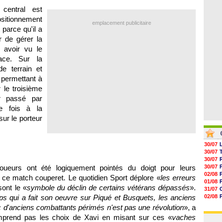
04/08
05/08
central est
05/08
ositionnement
05/08
emplacement publicitaire
 parce qu'il a
05/08
05/08
ir de gérer la
05/08
 avoir vu le
face. Sur la
de terrain et
, permettant à
 le troisième
r passé par
e fois à la
ur le porteur
30/07
30/07
30/07
oueurs ont été logiquement pointés du doigt pour leurs
30/07
02/08
ce match couperet. Le quotidien Sport déplore «
les erreurs
01/08
sont le «
symbole du déclin de certains vétérans dépassés
».
31/07
ps qui a fait son oeuvre sur Piqué et Busquets, les anciens
02/08
30/07
 d'anciens combattants périmés n'est pas une révolution
», a
01/08
omprend pas les choix de Xavi en misant sur ces «
vaches