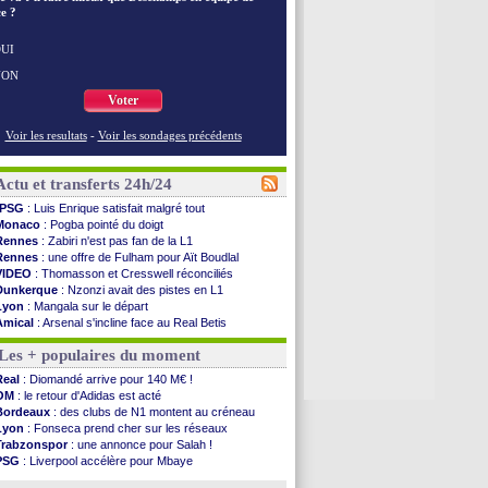
e ?
UI
NON
Voter
Voir les resultats
-
Voir les sondages précédents
Actu et transferts 24h/24
PSG
: Luis Enrique satisfait malgré tout
Monaco
: Pogba pointé du doigt
Rennes
: Zabiri n'est pas fan de la L1
Rennes
: une offre de Fulham pour Aït Boudlal
VIDEO
: Thomasson et Cresswell réconciliés
Dunkerque
: Nzonzi avait des pistes en L1
Lyon
: Mangala sur le départ
Amical
: Arsenal s'incline face au Real Betis
Amical
: lourde défaite pour le PSG
Les + populaires du moment
Man City
: Maresca flou pour Reijnders
LdC
: Fenerbahçe prend une belle option
Real
: Diomandé arrive pour 140 M€ !
Al-Diriyah
: Mbemba arrive libre (officiel)
OM
: le retour d'Adidas est acté
Atletico
: le plan d'Alvarez à son retour
Bordeaux
: des clubs de N1 montent au créneau
Amical
: premier succès pour Brest
Lyon
: Fonseca prend cher sur les réseaux
VIDEO
: le joli but de Greenwood avec le Fener !
Trabzonspor
: une annonce pour Salah !
CdM 2030
: une promesse d'Infantino au Maroc ...
PSG
: Liverpool accélère pour Mbaye
PSG
: la compo pour le premier match amical
EdF
: Infantino complimente Mbappé
Newcastle
: Jaissle est le nouveau coach (off.)