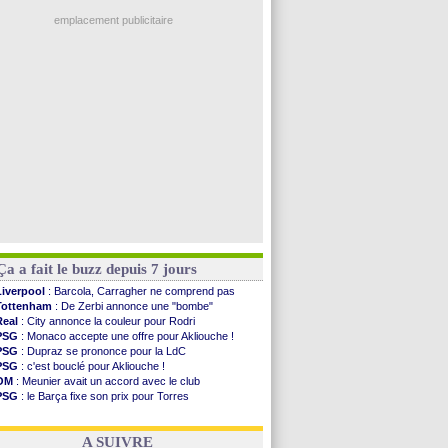
Nice
: 3 joueurs écartés du groupe pro
Real
: une nouvelle offre pour Vinicius
emplacement publicitaire
Amical
: l'OM domine Al-Shahaniya
Monaco
: Cabral a prolongé (officiel)
Atletico
: Molina va signer à la Roma
Real
: Diomandé arrive pour 140 M€ !
Arsenal
: Havertz en veut encore plus
Voir les brèves précédentes
Ça a fait le buzz depuis 7 jours
Liverpool
: Barcola, Carragher ne comprend pas
Tottenham
: De Zerbi annonce une "bombe"
Real
: City annonce la couleur pour Rodri
PSG
: Monaco accepte une offre pour Akliouche !
PSG
: Dupraz se prononce pour la LdC
PSG
: c'est bouclé pour Akliouche !
OM
: Meunier avait un accord avec le club
PSG
: le Barça fixe son prix pour Torres
OM
: accord de principe entre Rulli et Man City
Barça
: Torres souhaite rejoindre le PSG !
A SUIVRE