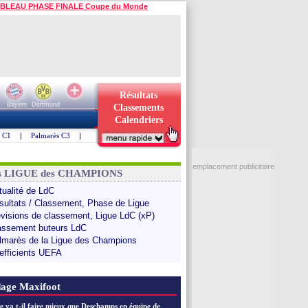
BLEAU PHASE FINALE Coupe du Monde
Résultats
Bayern
Dortmund
Classements
Calendriers
s C1
|
Palmarès C3
|
emplacement publicitaire
ns LIGUE des CHAMPIONS
tualité de LdC
sultats / Classement, Phase de Ligue
évisions de classement, Ligue LdC (xP)
assement buteurs LdC
lmarès de la Ligue des Champions
efficients UEFA
age Maxifoot
e va t-il faire mieux que Deschamps en équipe de