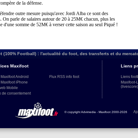
t (100% Football) : l'actualité du foot, des transferts et du mercat
ices Maxifoot
Liens pr
 Maxifoot Android
Flux RSS info foot
Liens foot
 Maxifoot iPhone
Maxifoot-
(livescore
web Mobile
x de consentement
Aj
© copyright Advimedia - Maxifoot 2000-2026