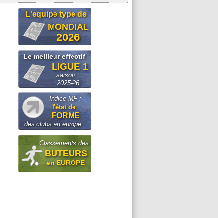
L'equipe type de
MONDIAL
2026
Le meilleur effectif
LIGUE 1
saison
2025-26
Indice MF :
l'état de
FORME
des clubs en europe
Classements des
BUTEURS
en EUROPE