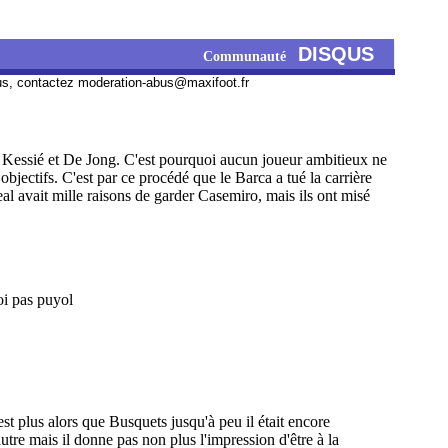
DISQUS
Communauté
us, contactez
moderation-abus@maxifoot.fr