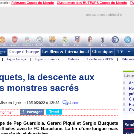
etenir :
Palmarès Coupe du Monde
-
Classement des BUTEURS Coupe du Monde
-
TA
emplacement publicitaire
n Utd
Arsenal
Liverpool
ManCity
Barca
Real
Atletico
Milan
Juve
Inter
Naples
ger
Coupe d'Europe
Les Bleus & International
Chroniques
TV
+
|
Ligue Europa
|
Ligue Conference
|
Buteurs
|
Coefficients UEFA
|
Palmarè
quets, la descente aux
Lie
Ac
rs monstres sacrés
Ré
pr
Cl
ise en ligne: le
13/10/2022
à
12h28
-
4
com.
Pa
Co
Tweet
mprimer
pe de Pep Guardiola, Gerard Piqué et Sergio Busquets
Sond
fficiles avec le FC Barcelone. La fin d'une longue mais
 sacrés du club catalan.
Zidan