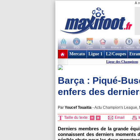
A r
OM
PSG
Lyon
Lille
Monaco
Chelsea
Ma
+ de clubs
Mercato
Ligue 1
L2/Coupes
Etran
Ligue des Champions
Barça : Piqué-Bus
enfers des dernie
Par
Youcef Touaitia
-
Actu Champion's League, M
Taille du texte:
Email
I
Derniers membres de la grande équi
connaissent des derniers moments di
pénible chute pour les deux monstres