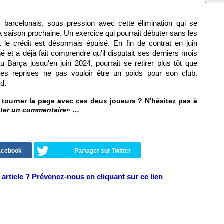
ur barcelonais, sous pression avec cette élimination qui se
la saison prochaine. Un exercice qui pourrait débuter sans les
e crédit est désormais épuisé. En fin de contrat en juin
 et a déjà fait comprendre qu'il disputait ses derniers mois
u Barça jusqu'en juin 2024, pourrait se retirer plus tôt que
tes reprises ne pas vouloir être un poids pour son club.
rd.
t tourner la page avec ces deux joueurs ? N'hésitez pas à
ter un commentaire
» …
Facebook
Partager sur Twitter
article ? Prévenez-nous en cliquant sur ce lien