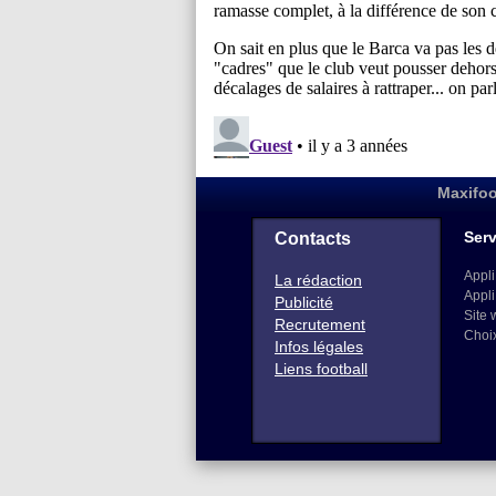
Maxifoo
Serv
Contacts
Appli
La rédaction
Appli
Publicité
Site 
Recrutement
Choi
Infos légales
Liens football