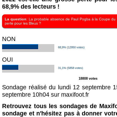
68,9% des lecteurs !
La question
: La probable absence de Paul Pogba à la Coupe du 
perte pour les Bleus ?
NON
68,9% (12950 votes)
OUI
31,1% (5858 votes)
18808 votes
Sondage réalisé du lundi 12 septembre 
septembre 10h04 sur maxifoot.fr
Retrouvez tous les sondages de Maxifo
sondage et n'hésitez pas à donner votre