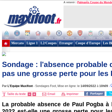
A retenir :
Palmarès Coupe du Mond
OM
PSG
Lyon
Lille
Monaco
Chelsea
Man Utd
Arsenal
Liverpool
ManCity
Ba
+ de clubs
Mercato
Ligue 1
L2/Coupes
Etranger
Coupe d'Europe
Les B
Sondage : l'absence probable 
pas une grosse perte pour les
Par
L'Equipe Maxifoot
-
Sondages Foot, Mise en ligne: le
14/09/2022
à
10h09
-
T
Taille du texte:
Email
Imprimer
La probable absence de Paul Pogba à
2022 est-elle une grosse perte pour l