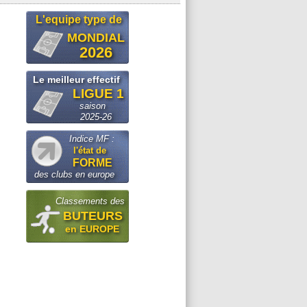
L'equipe type de
MONDIAL
2026
Le meilleur effectif
LIGUE 1
saison
2025-26
Indice MF :
l'état de
FORME
des clubs en europe
Classements des
BUTEURS
en EUROPE