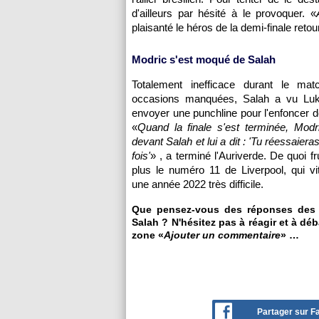
d'ailleurs par hésité à le provoquer. «
plaisanté le héros de la demi-finale reto
Modric s'est moqué de Salah
Totalement inefficace durant le ma
occasions manquées, Salah a vu Luk
envoyer une punchline pour l'enfoncer dé
«
Quand la finale s'est terminée, Modr
devant Salah et lui a dit : 'Tu réessaiera
fois'
» , a terminé l'Auriverde. De quoi f
plus le numéro 11 de Liverpool, qui v
une année 2022 très difficile.
Que pensez-vous des réponses des
Salah ? N'hésitez pas à réagir et à déb
zone «
Ajouter un commentaire
» …
Partager sur 