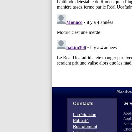
Maxifoo
Serv
Contacts
Appli
La rédaction
Appli
Publicité
Site 
Recrutement
Choi