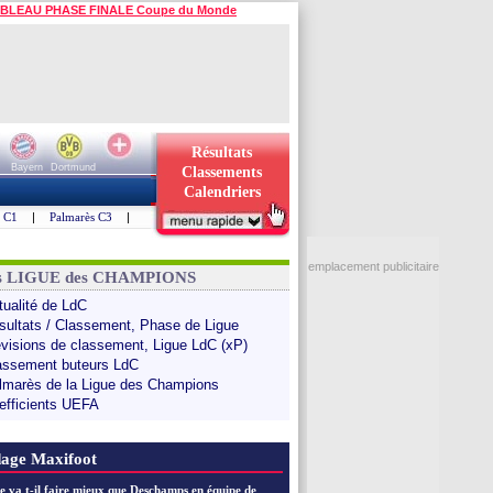
BLEAU PHASE FINALE Coupe du Monde
Résultats
Bayern
Dortmund
Classements
Calendriers
s C1
|
Palmarès C3
|
emplacement publicitaire
ns LIGUE des CHAMPIONS
tualité de LdC
sultats / Classement, Phase de Ligue
évisions de classement, Ligue LdC (xP)
assement buteurs LdC
lmarès de la Ligue des Champions
efficients UEFA
age Maxifoot
e va t-il faire mieux que Deschamps en équipe de