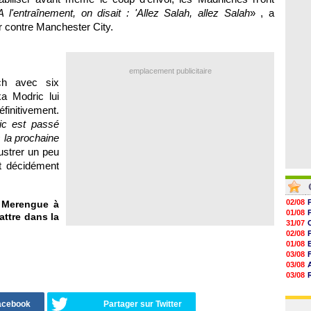
06/08
19h14
A l'entraînement, on disait : 'Allez Salah, allez Salah
» , a
19h06
ur contre Manchester City.
18h50
18h30
18h20
17h58
emplacement publicitaire
tch avec six
a Modric lui
finitivement.
ic est passé
s la prochaine
rustrer un peu
it décidément
02/08
 Merengue à
01/08
attre dans la
31/07
02/08
01/08
03/08
03/08
03/08
03/08
31/07
Facebook
Partager sur Twitter