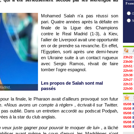
Franc
O
Mohamed Salah n'a pas réussi son
pari. Quatre années après la défaite en
finale de la Ligue des Champions
contre le Real Madrid (1-3), à Kiev,
l'ailier de Liverpool avait une opportunité
en or de prendre sa revanche. En effet,
l'Egyptien, sorti après une demi-heure
en Ukraine suite à un contact rugueux
23h22
23h00
avec Sergio Ramos, rêvait de faire
22h51
tomber l'ogre espagnol.
22h44
22h38
22h27
Les propos de Salah sont mal
22h15
Madrid.
passés
22h00
21h48
21h39
pour la finale, le Pharaon avait d'ailleurs provoqué son futur
21h26
e. «
Nous avons un compte à régler
» , écrivait-il sur Twitter.
05/08
21h05
05/08
 pas oublié. Dans un entretien accordé au podscat Podpah,
20h47
05/08
20h30
es à la star du club anglais.
05/08
20h18
05/08
20h04
06/08
u veux juste gagner pour pouvoir te moquer de lui
» , a lâché
19h47
06/08
éstabiliser avant même le coup d'envoi, les Madrilènes n'ont
19h34