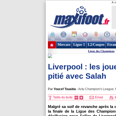
A r
OM
PSG
Lyon
Lille
Monaco
Chelsea
Ma
+ de clubs
Mercato
Ligue 1
L2/Coupes
Etran
Ligue des Champions
Liverpool : les jo
pitié avec Salah
Par
Youcef Touaitia
-
Actu Champion's League, M
Taille du texte:
Email
I
Malgré sa soif de revanche après la
la finale de la Ligue des Champions
désillusion pour l'ailier de Liverp