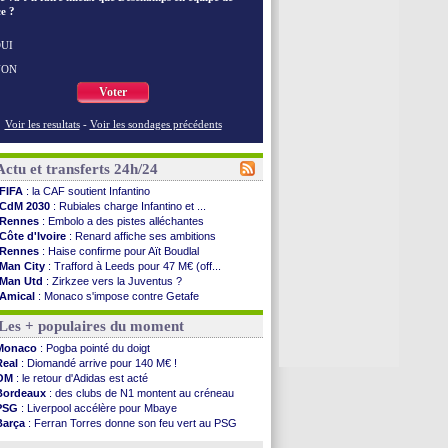
e ?
UI
NON
Voter
Voir les resultats
-
Voir les sondages précédents
Actu et transferts 24h/24
FIFA
: la CAF soutient Infantino
CdM 2030
: Rubiales charge Infantino et ...
Rennes
: Embolo a des pistes alléchantes
Côte d'Ivoire
: Renard affiche ses ambitions
Rennes
: Haise confirme pour Aït Boudlal
Man City
: Trafford à Leeds pour 47 M€ (off...
Man Utd
: Zirkzee vers la Juventus ?
Amical
: Monaco s'impose contre Getafe
Nantes
: Der Zakarian et sa relation avec Kita
Les + populaires du moment
OM
: le club prêt à libérer Kondogbia ?
Monaco
: le message touchant d'Akliouche
Monaco
: Pogba pointé du doigt
FIFA
: Tebas en remet une couche
Real
: Diomandé arrive pour 140 M€ !
FIFA
: l'UEFA maintient la pression
OM
: le retour d'Adidas est acté
PSG
: Tebas encense Luis Enrique
Bordeaux
: des clubs de N1 montent au créneau
Real
: Vinicius jusqu'en 2032 (officiel)
PSG
: Liverpool accélère pour Mbaye
Lyon
: Mangala va rejoindre Getafe
Barça
: Ferran Torres donne son feu vert au PSG
OM
: une offre refusée pour Aguerd
PSG
: Luis Enrique satisfait malgré tout
Real
: c'est confirmé pour Vinicius