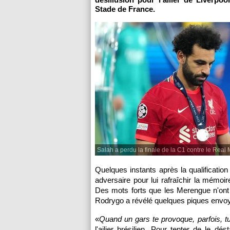
Stade de France.
Salah a perdu la finale de la C1 contre le Real 
Quelques instants après la qualification 
adversaire pour lui rafraîchir la mémoir
Des mots forts que les Merengue n'ont
Rodrygo a révélé quelques piques envoyé
«
Quand un gars te provoque, parfois, t
l'ailier brésilien. Pour tenter de le d