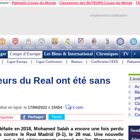
etenir :
Palmarès Coupe du Monde
-
Classement des BUTEURS Coupe du Monde
-
TA
emplacement publicitaire
n Utd
Arsenal
Liverpool
ManCity
Barca
Real
Atletico
Milan
Juve
Inter
Naples
ger
Coupe d'Europe
Les Bleus & International
Chroniques
TV
+
|
Ligue Europa
|
Ligue Conference
|
Buteurs
|
Coefficients UEFA
|
Palmarè
ueurs du Real ont été sans
Lie
Ac
Ré
pr
Cl
ise en ligne: le
17/06/2022
à
15h54
-
4
com.
Pa
Co
Tweet
mprimer
 défaite en 2018, Mohamed Salah a encore une fois perdu
Sond
 contre le Real Madrid (0-1), le 28 mai. Une nouvelle
ool, qui a été sérieusement secoué par les Merengue au
Zidan