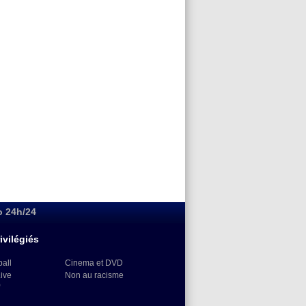
o 24h/24
ivilégiés
ball
Cinema et DVD
Live
Non au racisme
)