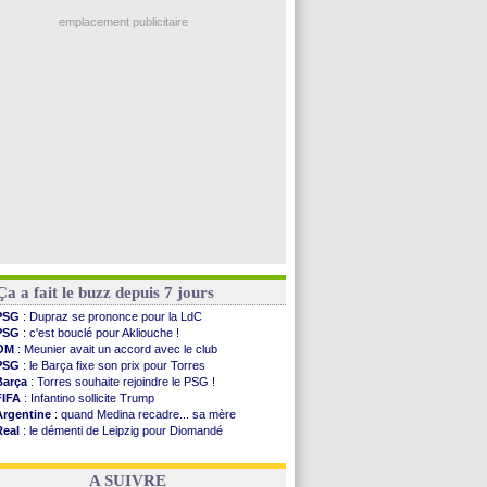
Man City
: Rodri préfère le Barça au Real !
Troyes
: Junior Diaz jusqu'en 2030 (officiel)
emplacement publicitaire
PSG
: Akliouche a signé (officiel)
OM
: une offre pour Bulka
PSG
: contrat signé pour Akliouche
Ouganda
: Owori battu à mort à Kampala
Arsenal
: Arteta veut créer une dynastie
Voir les brèves précédentes
Ça a fait le buzz depuis 7 jours
PSG
: Dupraz se prononce pour la LdC
PSG
: c'est bouclé pour Akliouche !
OM
: Meunier avait un accord avec le club
PSG
: le Barça fixe son prix pour Torres
Barça
: Torres souhaite rejoindre le PSG !
FIFA
: Infantino sollicite Trump
Argentine
: quand Medina recadre... sa mère
Real
: le démenti de Leipzig pour Diomandé
OM
: Paixão attire un 2e club anglais
FIFA
: le conseiller d'Infantino démissionne !
A SUIVRE