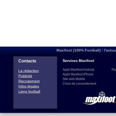
Maxifoot (100% Football) : l'actua
Services Maxifoot
Contacts
Appli Maxifoot Android
Flu
La rédaction
Appli Maxifoot iPhone
Publicité
Site web Mobile
Recrutement
Choix de consentement
Infos légales
Liens football