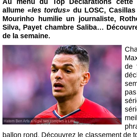
Au menu du Top Déclarations cette 
allume
«les tordus»
du LOSC, Casillas
Mourinho humilie un journaliste, Rot
Silva, Payet chambre Saliba… Découvr
de la semaine.
Ch
Max
de 
dé
sem
pa
sé
sér
mei
Hatem Ben Arfa a réglé ses comptes à Lille.
phr
ballon rond. Découvrez le classement de to