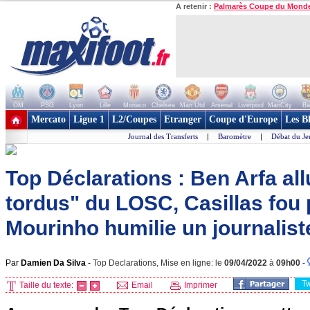
A retenir :
Palmarès Coupe du Mond
OM
PSG
Lyon
Lille
Monaco
Chelsea
Man Utd
Arsenal
Liverpool
ManCity
Ba
+ de clubs
Mercato
Ligue 1
L2/Coupes
Etranger
Coupe d'Europe
Les B
Journal des Transferts
|
Baromètre
|
Débat du Je
Top Déclarations : Ben Arfa al
tordus" du LOSC, Casillas fou
Mourinho humilie un journaliste
Par
Damien Da Silva
-
Top Declarations, Mise en ligne: le
09/04/2022
à
09h00
-
T
Taille du texte:
Email
Imprimer