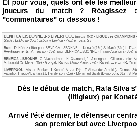
Et pour vous, quels ont été les meilleu
joueurs du match ? Réagissez 
"commentaires" ci-dessous !
BENFICA LISBONNE 1-3
LIVERPOOL
(mi-tps: 0-2)
- LIGUE des CHAMPIONS - 1
Stade : Estdio do Sport Lisboa e Benfica - Arbitre : Jess Gil
Buts
:
D. Núñez
(49e) pour BENFICA LISBONNE -
I. Konaté
(17e)
S. Mané
(34e)
L. Díaz
Avertissements
:
A. Taarabt
(63e)
, pour BENFICA LISBONNE -
Thiago Alcântara
(58e)
, 
BENFICA LISBONNE
:
O. Vlachodimos
-
N. Otamendi
,
J. Vertonghen
-
Gilberto Junior
,
Ál
A. Taarabt
(
S. Meïté
, 70e)
-
Gonçalo Ramos
(
João Mário
, 87e)
-
Rafael
,
Everton
(
R. Yare
LIVERPOOL
:
Alisson Becker
-
I. Konaté
,
V. van Dijk
-
T. Alexander-Arnold
(
J. Gomez
, 89
Fabinho
,
Thiago Alcântara
(
J. Henderson
, 61e)
-
Mohamed Salah
(
Diogo Jota
, 61e)
,
S. M
Dès le début de match, Rafa Silva s'
(litigieux) par Konat
Arrivé l'été dernier, le défenseur centra
son premier but avec Liverpool