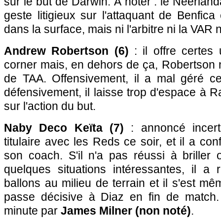
sur le but de Darwin. À noter : le Néerland
geste litigieux sur l'attaquant de Benfic
dans la surface, mais ni l'arbitre ni la VAR 
Andrew Robertson (6)
: il offre certes
corner mais, en dehors de ça, Robertson 
de TAA. Offensivement, il a mal géré cer
défensivement, il laisse trop d'espace à R
sur l'action du but.
Naby Deco Keïta (7)
: annoncé incerta
titulaire avec les Reds ce soir, et il a co
son coach. S'il n'a pas réussi à briller
quelques situations intéressantes, il a
ballons au milieu de terrain et il s'est mê
passe décisive à Diaz en fin de match
minute par
James Milner (non noté)
.