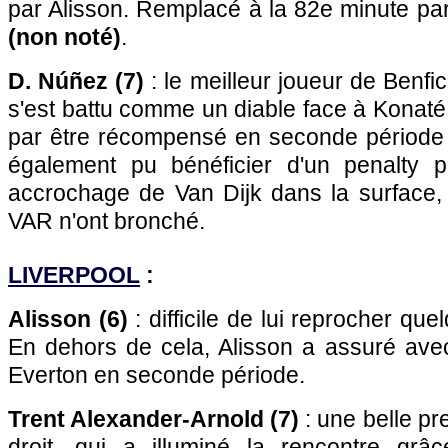
par Alisson. Remplacé à la 82e minute pa
(non noté)
.
D. Núñez (7)
: le meilleur joueur de Benfi
s'est battu comme un diable face à Konaté et
par être récompensé en seconde période a
également pu bénéficier d'un penalty p
accrochage de Van Dijk dans la surface, ma
VAR n'ont bronché.
LIVERPOOL
:
Alisson (6)
: difficile de lui reprocher que
En dehors de cela, Alisson a assuré avec
Everton en seconde période.
Trent Alexander-Arnold (7)
: une belle pre
droit, qui a illuminé la rencontre gr