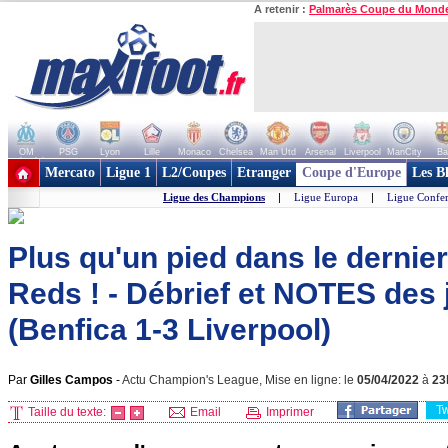
A retenir :
Palmarès Coupe du Mond
OM
PSG
Lyon
Lille
Monaco
Chelsea
Man Utd
Arsenal
Liverpool
ManCity
Ba
+ de clubs
Mercato
Ligue 1
L2/Coupes
Etranger
Coupe d'Europe
Les B
Ligue des Champions
|
Ligue Europa
|
Ligue Confe
Plus qu'un pied dans le dernier
Reds ! - Débrief et NOTES des
(Benfica 1-3 Liverpool)
Par
Gilles Campos
-
Actu Champion's League, Mise en ligne: le
05/04/2022
à
23
T
Taille du texte:
Email
Imprimer