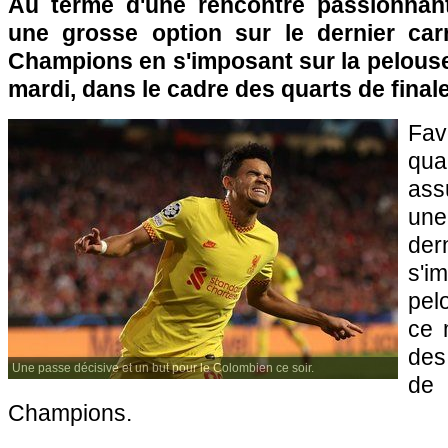
Au terme d'une rencontre passionnant
une grosse option sur le dernier car
Champions en s'imposant sur la pelouse
mardi, dans le cadre des quarts de finale 
Fa
qual
ass
une
de
s'
pel
ce 
des 
Une passe décisive et un but pour le Colombien ce soir.
de
Champions.