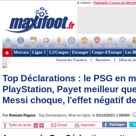
A retenir :
Palmarès Coupe du Mond
OM
PSG
Lyon
Lille
Monaco
Chelsea
Man Utd
Arsenal
Liverpool
ManCity
Ba
+ de clubs
Mercato
Ligue 1
L2/Coupes
Etranger
Coupe d'Europe
Les B
Journal des Transferts
|
Baromètre
|
Débat du Je
Top Déclarations : le PSG en 
PlayStation, Payet meilleur qu
Messi choque, l'effet négatif d
Par
Romain Rigaux
-
Top Declarations, Mise en ligne: le
02/10/2021
à
09h00
-
T
Taille du texte:
Email
Imprimer