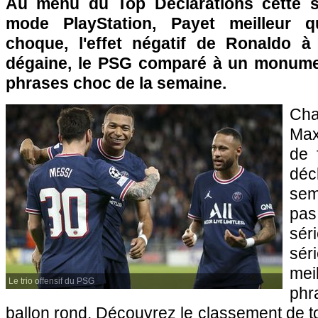
Au menu du Top Déclarations cette 
mode PlayStation, Payet meilleur 
choque, l'effet négatif de Ronaldo à 
dégaine, le PSG comparé à un monum
phrases choc de la semaine.
Ch
Max
de 
dé
sem
pa
sé
sér
mei
Le trio offensif du PSG
phr
ballon rond. Découvrez le classement de to