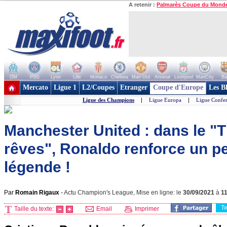
A retenir :
Palmarès Coupe du Mond
OM
PSG
Lyon
Lille
Monaco
Chelsea
Man Utd
Arsenal
Liverpool
ManCity
Ba
+ de clubs
Mercato
Ligue 1
L2/Coupes
Etranger
Coupe d'Europe
Les B
Ligue des Champions
|
Ligue Europa
|
Ligue Confe
Manchester United : dans le "
rêves", Ronaldo renforce un p
légende !
Par
Romain Rigaux
-
Actu Champion's League, Mise en ligne: le
30/09/2021
à
1
T
Taille du texte:
Email
Imprimer