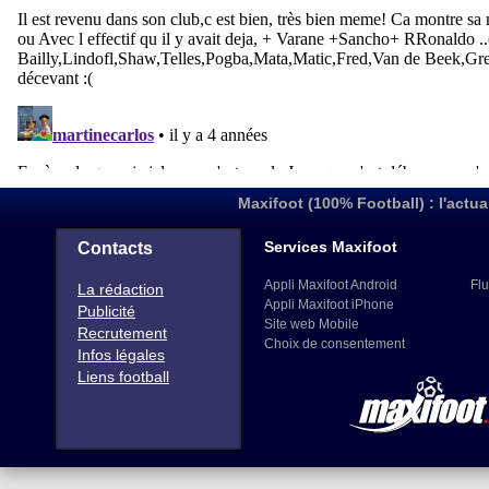
Maxifoot (100% Football) : l'actua
Services Maxifoot
Contacts
Appli Maxifoot Android
Flu
La rédaction
Appli Maxifoot iPhone
Publicité
Site web Mobile
Recrutement
Choix de consentement
Infos légales
Liens football