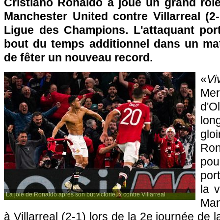
Cristiano Ronaldo a joué un grand rôl
Manchester United contre Villarreal (2
Ligue des Champions. L'attaquant por
bout du temps additionnel dans un mat
de fêter un nouveau record.
«
V
Mer
d'
lon
gl
Ron
po
port
la 
La joie de Ronaldo après son but victorieux contre Villarreal
Man
à Villarreal (2-1) lors de la 2e journée de