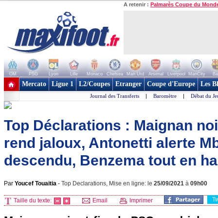
A retenir :
Palmarès Coupe du Mond
OM
PSG
Lyon
Lille
Monaco
Chelsea
Man Utd
Arsenal
Liverpool
ManCity
Ba
+ de clubs
Mercato
Ligue 1
L2/Coupes
Etranger
Coupe d'Europe
Les B
Journal des Transferts
|
Baromètre
|
Débat du Je
Top Déclarations : Maignan noir
rend jaloux, Antonetti alerte M
descendu, Benzema tout en hau
Par
Youcef Touaitia
-
Top Declarations, Mise en ligne: le
25/09/2021
à
09h00
T
Taille du texte:
Email
Imprimer