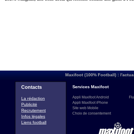
Maxifoot (100% Football) : l'actua
Services Maxifoot
Contacts
Appli Maxifoot Android
Flu
La rédaction
Appli Maxifoot iPhone
Publicité
Site web Mobile
Recrutement
Choix de consentement
Infos légales
Liens football