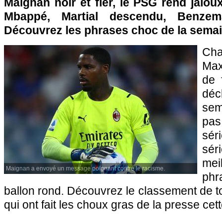
Maignan noir et fier, le PSG rend jaloux
Mbappé, Martial descendu, Benzem
Découvrez les phrases choc de la semai
Ch
Max
de 
dé
sem
pa
sé
sér
mei
Maignan a envoyé un message poignant contre le racisme.
phr
ballon rond. Découvrez le classement de to
qui ont fait les choux gras de la presse ce