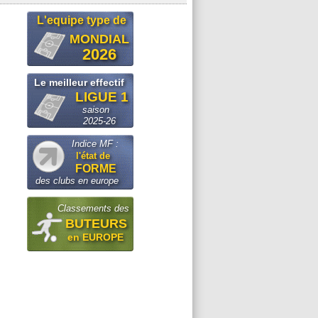
L'equipe type de
MONDIAL
2026
Le meilleur effectif
LIGUE 1
saison
2025-26
Indice MF :
l'état de
FORME
des clubs en europe
Classements des
BUTEURS
en EUROPE