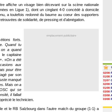
06/08
19h14
tre affiche un visage bien décevant sur la scène nationale
19h06
urnées en Ligue 1), dont un cinglant 4-0 concédé à domicile
18h50
ntenu, a toutefois redonné du baume au coeur des supporters
18h30
18h20
etrouvées de solidarité, de pressing et d'abnégation.
17h58
emplacement publicitaire
tions forts.
lle. Quand tu
, on a quand
 le capitaine
+. «
On a été
ccasions aux
ais pour être
02/08
tagé par son
01/08
 juste manqué
31/07
es. Mais on a
02/08
01/08
LOSC qui se
03/08
ité, il fallait
03/08
apprécié le technicien.
03/08
03/08
31/07
lle et le RB Salzbourg dans l'autre match du groupe (1-1) a