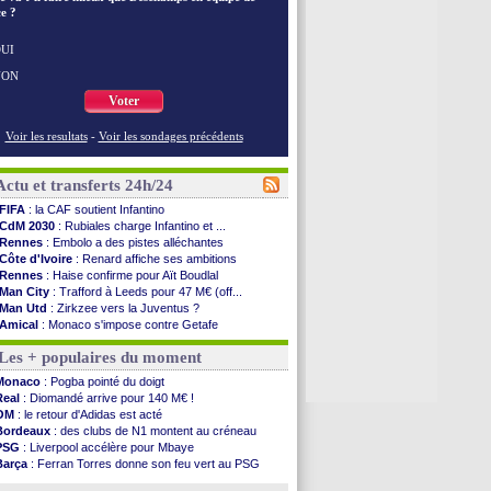
e ?
UI
NON
Voter
Voir les resultats
-
Voir les sondages précédents
Actu et transferts 24h/24
FIFA
: la CAF soutient Infantino
CdM 2030
: Rubiales charge Infantino et ...
Rennes
: Embolo a des pistes alléchantes
Côte d'Ivoire
: Renard affiche ses ambitions
Rennes
: Haise confirme pour Aït Boudlal
Man City
: Trafford à Leeds pour 47 M€ (off...
Man Utd
: Zirkzee vers la Juventus ?
Amical
: Monaco s'impose contre Getafe
Nantes
: Der Zakarian et sa relation avec Kita
Les + populaires du moment
OM
: le club prêt à libérer Kondogbia ?
Monaco
: le message touchant d'Akliouche
Monaco
: Pogba pointé du doigt
FIFA
: Tebas en remet une couche
Real
: Diomandé arrive pour 140 M€ !
FIFA
: l'UEFA maintient la pression
OM
: le retour d'Adidas est acté
PSG
: Tebas encense Luis Enrique
Bordeaux
: des clubs de N1 montent au créneau
Real
: Vinicius jusqu'en 2032 (officiel)
PSG
: Liverpool accélère pour Mbaye
Lyon
: Mangala va rejoindre Getafe
Barça
: Ferran Torres donne son feu vert au PSG
OM
: une offre refusée pour Aguerd
PSG
: Luis Enrique satisfait malgré tout
Real
: c'est confirmé pour Vinicius