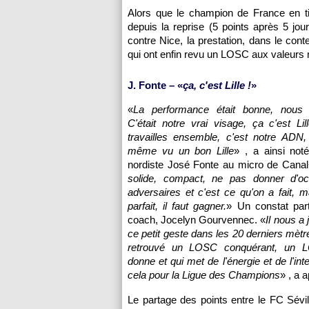
Alors que le champion de France en ti
depuis la reprise (5 points après 5 jo
contre Nice, la prestation, dans le co
qui ont enfin revu un LOSC aux valeurs r
J. Fonte – «
ça, c'est Lille !
»
«
La performance était bonne, nous é
C'était notre vrai visage, ça c'est Li
travailles ensemble, c'est notre ADN
même vu un bon Lille
» , a ainsi noté
nordiste José Fonte au micro de Canal
solide, compact, ne pas donner d'o
adversaires et c'est ce qu'on a fait, m
parfait, il faut gagner.
» Un constat par
coach, Jocelyn Gourvennec. «
Il nous a
ce petit geste dans les 20 derniers mètr
retrouvé un LOSC conquérant, un 
donne et qui met de l'énergie et de l'intens
cela pour la Ligue des Champions
» , a 
Le partage des points entre le FC Sévi