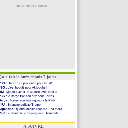
Man City
: Rodri préfère le Barça au Real !
Troyes
: Junior Diaz jusqu'en 2030 (officiel)
emplacement publicitaire
PSG
: Akliouche a signé (officiel)
OM
: une offre pour Bulka
PSG
: contrat signé pour Akliouche
Ouganda
: Owori battu à mort à Kampala
Arsenal
: Arteta veut créer une dynastie
Voir les brèves précédentes
Ça a fait le buzz depuis 7 jours
PSG
: Dupraz se prononce pour la LdC
PSG
: c'est bouclé pour Akliouche !
OM
: Meunier avait un accord avec le club
PSG
: le Barça fixe son prix pour Torres
Barça
: Torres souhaite rejoindre le PSG !
FIFA
: Infantino sollicite Trump
Argentine
: quand Medina recadre... sa mère
Real
: le démenti de Leipzig pour Diomandé
OM
: Paixão attire un 2e club anglais
FIFA
: le conseiller d'Infantino démissionne !
A SUIVRE