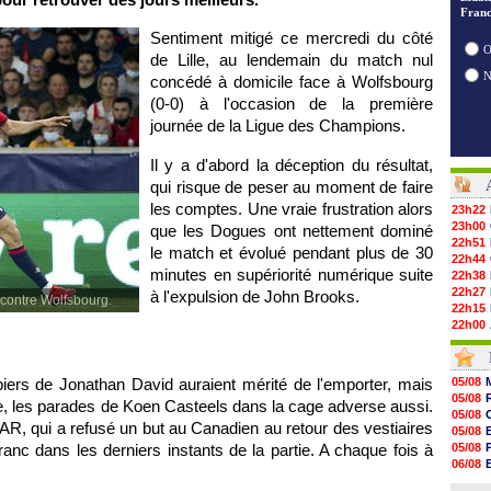
Franc
Sentiment mitigé ce mercredi du côté
O
de Lille, au lendemain du match nul
concédé à domicile face à Wolfsbourg
(0-0) à l'occasion de la première
journée de la Ligue des Champions.
Il y a d'abord la déception du résultat,
qui risque de peser au moment de faire
les comptes. Une vraie frustration alors
23h22
23h00
que les Dogues ont nettement dominé
22h51
le match et évolué pendant plus de 30
22h44
minutes en supériorité numérique suite
22h38
22h27
à l'expulsion de John Brooks.
 contre Wolfsbourg.
22h15
22h00
21h48
21h39
21h26
iers de Jonathan David auraient mérité de l'emporter, mais
05/08
21h05
05/08
e, les parades de Koen Casteels dans la cage adverse aussi.
20h47
05/08
20h30
VAR, qui a refusé un but au Canadien au retour des vestiaires
05/08
20h18
anc dans les derniers instants de la partie. A chaque fois à
05/08
20h04
06/08
19h47
06/08
19h34