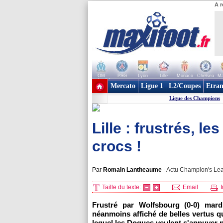
A r
OM
PSG
Lyon
Lille
Monaco
Chelsea
Ma
+ de clubs
Mercato
Ligue 1
L2/Coupes
Etran
Ligue des Champions
Lille : frustrés, l
crocs !
Par
Romain Lantheaume
-
Actu Champion's Lea
Taille du texte:
Email
I
Frustré par Wolfsbourg (0-0) mar
néanmoins affiché de belles vertus q
lequel les Dogues veulent s'appuyer p