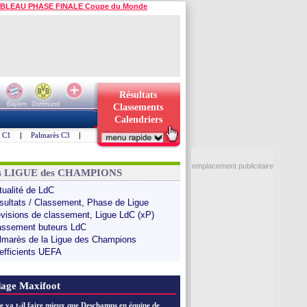
BLEAU PHASE FINALE Coupe du Monde
Résultats
Bayern
Dortmund
Classements
Calendriers
s C1
|
Palmarès C3
|
emplacement publicitaire
ns LIGUE des CHAMPIONS
tualité de LdC
sultats / Classement, Phase de Ligue
évisions de classement, Ligue LdC (xP)
assement buteurs LdC
lmarès de la Ligue des Champions
efficients UEFA
age Maxifoot
e va t-il faire mieux que Deschamps en équipe de