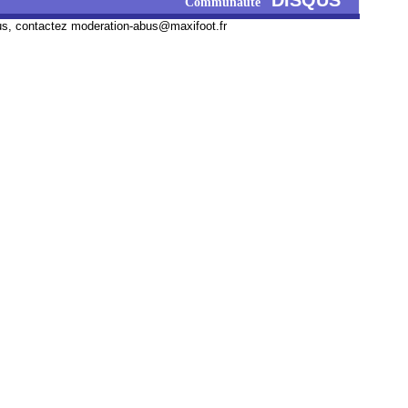
DISQUS
Communauté
us, contactez
moderation-abus@maxifoot.fr