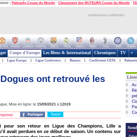
etenir :
Palmarès Coupe du Monde
-
Classement des BUTEURS Coupe du Monde
-
TA
emplacement publicitaire
n Utd
Arsenal
Liverpool
ManCity
Barca
Real
Atletico
Milan
Juve
Inter
Naples
ger
Coupe d'Europe
Les Bleus & International
Chroniques
TV
+
|
Ligue Europa
|
Ligue Conference
|
Buteurs
|
Coefficients UEFA
|
Palmarè
es Dogues ont retrouvé les
Lie
Ac
Ré
pr
Cl
gue, Mise en ligne: le
15/09/2021
à
12h19
Pa
Co
Tweet
mprimer
di pour son retour en Ligue des Champions, Lille a
Sond
u'il avait perdues en ce début de saison. Un contenu sur
our retrouver des jours meilleurs.
Zidan