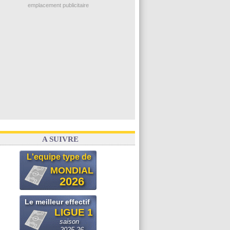
Monaco
: Pogba pointé du doigt
emplacement publicitaire
Rennes
: Zabiri n'est pas fan de la L1
Rennes
: une offre de Fulham pour Aït Boudlal
VIDEO
: Thomasson et Cresswell réconciliés
Dunkerque
: Nzonzi avait des pistes en L1
Lyon
: Mangala sur le départ
Voir les brèves précédentes
A SUIVRE
L'equipe type de
MONDIAL
2026
Le meilleur effectif
LIGUE 1
saison
2025-26