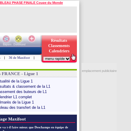
BLEAU PHASE FINALE Coupe du Monde
Résultats
Bayern
Dortmund
Classements
Calendriers
s
|
36 de Maxifoot
|
emplacement publicitaire
s FRANCE - Ligue 1
ualité de la Ligue 1
sultats & classement de la L1
assement des buteurs de L1
lendrier L1 complet
lmarès de la Ligue 1
bleau des transfert de la L1
age Maxifoot
e va t-il faire mieux que Deschamps en équipe de