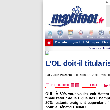
A r
OM
PSG
Lyon
Lille
Monaco
Chelsea
Ma
+ de clubs
Mercato
Ligue 1
L2/Coupes
Etran
Journal des Transf
L’OL doit-il titula
Par
Julien Plazanet
-
Le Debat Du Jeudi, Mise en
Taille du texte:
Email
I
OUI ! À 80% vous voulez voir Hatem B
finale retour de la Ligue des Champ
20% restants craignent cependant l'i
pour le Débat du Jeudi !