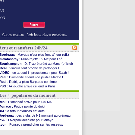
e ?
UI
NON
Voter
Voir les resultats
-
Voir les sondages précédents
Actu et transferts 24h/24
Bordeaux
: Mavuba n'est plus l'entraîneur (off.)
Galatasaray
: Milan rejette 35 M€ pour Leã...
Southampton
: D. Traoré prêté au Mans (officiel)
Real
: Vinicius tout proche de prolonger !
VIDEO
: un accueil impressionnant pour Salah !
Real
: Diomandé attendu ce jeudi à Madrid !
Real
: Rodri, la piste Barça se confirme
PSG
: Akliouche arrive ce jeudi à Paris !
Médias
: la Liga quitte beIN Sports !
Les + populaires du moment
PSG
: pas d'inquiétude pour Rafael Pol
Real
: ça se complique pour Rodri !
Real
: Diomandé arrive pour 140 M€ !
Barça
: Ferran Torres donne son feu vert au ...
Monaco
: Pogba pointé du doigt
FIFA
: des excuses après le projet
OM
: le retour d'Adidas est acté
Abha
: c'est fait pour Fekir (officiel)
Bordeaux
: des clubs de N1 montent au créneau
Real
: réponse imminente de Vinicius
PSG
: Liverpool accélère pour Mbaye
Arsenal
: Nørgaard transféré à Everton (off.)
Lyon
: Fonseca prend cher sur les réseaux
Al-Ahli
: Deschamps a discuté !
Trabzonspor
: une annonce pour Salah !
PSG
: Luis Enrique satisfait malgré tout
Real
: une nouvelle offre pour Vinicius