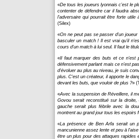
«
De tous les joueurs lyonnais c'est le pl
contenter de défendre car il faudra ab
l'adversaire qui pourrait être forte utile
(Silex)
«
On ne peut pas se passer d'un joueur
basculer un match ! Il est vrai qu'il n'
cours d'un match à lui seul. Il faut le tit
«
Il faut marquer des buts et ce n'est 
défensivement parlant mais ce n'est pas
d'évoluer au plus au niveau, je suis conv
plus. C'est un créateur, il apporte le dang
devant les buts, que vouloir de plus ?
» (
«
Avec la suspension de Réveillere, il me
Govou serait reconstitué sur la droite,
gauche serait plus fébrile avec la dou
montrent au grand jour tous les espoirs 
«
La présence de Ben Arfa serait un p
mancunienne assez lente et peu à l'aise 
être un plus pour des attaques rapides 