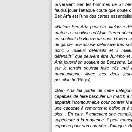
priveraient bien les hommes de Sir Alex
faudra jouer l'attaque coute que coute
Ben Arfa est l'une des cartes essentielles
«
Hatem Ben Arfa peut être titularisé dè
match à condition qu'Alain Perrin décide
en soutient de Benzema sans Govou sur
de garder une assise défensive très solid
donc 2 milieux défensifs et 2 milieux
défensifs" que peuvent être Juninho e
Arfa jouerai en soutient de Benzema. Le
sur le terrain pourrait faire très mal
mancunienne. Avec ces deux jeun
possible !
» (Régis)
«
Ben Arfa fait partie de cette catégor
capables de faire basculer un match à lui
apparaît incontournable pour contrer Man
une capacité à remonter le ballon et à
plus... En plus, il entretient une comp
supérieure à la moyenne, il peut monop
espaces pour son compère d'attaque. Be