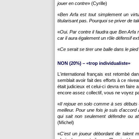
jouer en contre
» (Cyrille)
«
Ben Arfa est tout simplement un virtuo
titularisant pas. Pourquoi se priver de ta
«
Oui. Par contre il faudra que Ben Arfa r
car il aura également un rôle défensif e
«
Ce serait se tirer une balle dans le pied
NON (20%) – «trop individualiste»
L'international français est retombé da
semblait avoir fait des efforts à ce nive
était judicieux et celui-ci devra en fair
encore assez collectif, vous ne voyez pas
«
Il rejoue en solo comme à ses débuts en
meilleur. Pour une fois je suis d'accord 
qui sait non seulement défendre ou at
(Michel)
«
C'est un joueur débordant de talent 