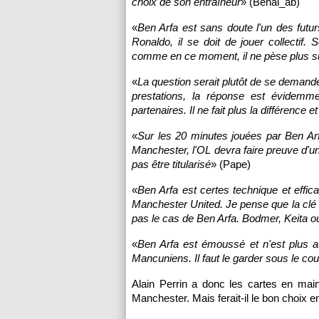
choix de son entraîneur
» (Benai_ab)
«
Ben Arfa est sans doute l'un des futu
Ronaldo, il se doit de jouer collectif. S
comme en ce moment, il ne pèse plus s
«
La question serait plutôt de se demand
prestations, la réponse est évidemme
partenaires. Il ne fait plus la différence 
«
Sur les 20 minutes jouées par Ben Arfa
Manchester,
l'OL
devra faire preuve d'un
pas être titularisé
» (Pape)
«
Ben Arfa est certes technique et effi
Manchester United. Je pense que la clé d
pas le cas de Ben Arfa. Bodmer, Keita o
«
Ben Arfa est émoussé et n'est plus au
Mancuniens. Il faut le garder sous le co
Alain Perrin a donc les cartes en main
Manchester. Mais ferait-il le bon choix 