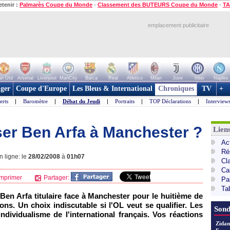
etenir :
Palmarès Coupe du Monde
-
Classement des BUTEURS Coupe du Monde
-
TA
emplacement publicitaire
n Utd
Arsenal
Liverpool
ManCity
Barca
Real
Atletico
Milan
Juve
Inter
Naples
ger
Coupe d'Europe
Les Bleus & International
Chroniques
TV
+
erts
|
Baromètre
|
Débat du Jeudi
|
Portraits
|
TOP Déclarations
|
Interview
riser Ben Arfa à Manchester ?
Lien
Act
Ré
 ligne: le
28/02/2008
à
01h07
Cl
Ca
mprimer
Partager:
Pa
Ta
en Arfa titulaire face à Manchester pour le huitième de
ions. Un choix indiscutable si
l'OL
veut se qualifier. Les
Sond
ndividualisme de l'international français. Vos réactions
Zidan