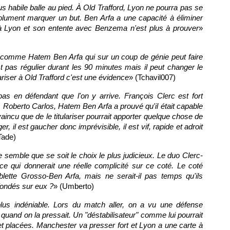
us habile balle au pied. À Old Trafford,
Lyon
ne pourra pas se
solument marquer un but. Ben Arfa a une capacité à éliminer
 à
Lyon
et son entente avec Benzema n'est plus à prouver
»
 comme Hatem Ben Arfa qui sur un coup de génie peut faire
est pas régulier durant les 90 minutes mais il peut changer le
ulariser à Old Trafford c'est une évidence
» (Tchavil007)
pas en défendant que l'on y arrive. François Clerc est fort
 Roberto Carlos, Hatem Ben Arfa a prouvé qu'il était capable
aincu que de le titulariser pourrait apporter quelque chose de
er, il est gaucher donc imprévisible, il est vif, rapide et adroit
Tade)
 semble que se soit le choix le plus judicieux. Le duo Clerc-
 ce qui donnerait une réelle complicité sur ce coté. Le coté
blette Grosso-Ben Arfa, mais ne serait-il pas temps qu'ils
fondés sur eux ?
» (Umberto)
lus indéniable. Lors du match aller, on a vu une défense
quand on la pressait. Un "déstabilisateur" comme lui pourrait
et placées. Manchester va presser fort et
Lyon
a une carte à