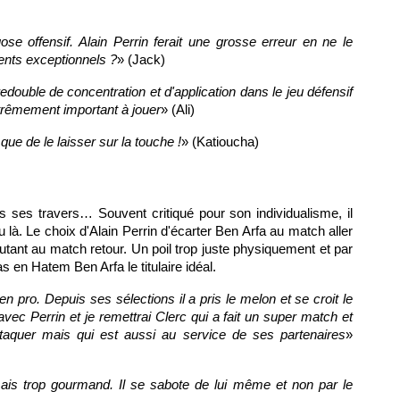
se offensif. Alain Perrin ferait une grosse erreur en ne le
lents exceptionnels ?
» (Jack)
edouble de concentration et d'application dans le jeu défensif
xtrêmement important à jouer
» (Ali)
 que de le laisser sur la touche !
» (Katioucha)
ns ses travers… Souvent critiqué pour son individualisme, il
au là. Le choix d'Alain Perrin d'écarter Ben Arfa au match aller
e autant au match retour. Un poil trop juste physiquement et par
 en Hatem Ben Arfa le titulaire idéal.
 pro. Depuis ses sélections il a pris le melon et se croit le
avec Perrin et je remettrai Clerc qui a fait un super match et
taquer mais qui est aussi au service de ses partenaires
»
mais trop gourmand. Il se sabote de lui même et non par le