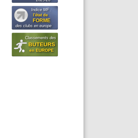
Indice MF :
l'état de
FORME
des clubs en europe
Classements des
BUTEURS
en EUROPE