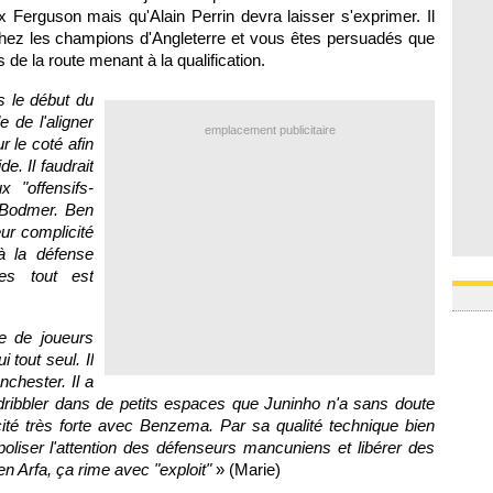
05/08
 Ferguson mais qu'Alain Perrin devra laisser s'exprimer. Il
05/08
 chez les champions d'Angleterre et vous êtes persuadés que
05/08
05/08
 de la route menant à la qualification.
05/08
05/08
s le début du
 de l'aligner
emplacement publicitaire
 le coté afin
e. Il faudrait
 "offensifs-
t Bodmer. Ben
ur complicité
 à la défense
es tout est
ie de joueurs
 tout seul. Il
chester. Il a
 dribbler dans de petits espaces que Juninho n'a sans doute
licité très forte avec Benzema. Par sa qualité technique bien
oliser l'attention des défenseurs mancuniens et libérer des
n Arfa, ça rime avec "exploit"
» (Marie)