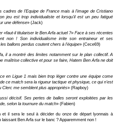
rs cadres de l'Equipe de France mais à l'image de Cristiano
on jeu est trop individualiste et lorsqu'il est un peu fatigué
ur une défense
» (Jack)
er «
faut-il titulariser le Ben Arfa actuel ?
» Face à ses récentes
nt non ! Son individualisme irrite son entraineur et ses
et les ballons perdus coutent chers à l'équipe
» (Cece69)
, il a montré des limites notamment sur le plan collectif. A
e maîtrise collective et pour se faire, Hatem Ben Arfa ne doit
cace en Ligue 1 mais bien trop léger contre une équipe come
e ce match sera la rigueur tactique et physique, ce qui n'est
u Clerc me semblent plus appropriés
» (Rapboy)
ssi décisif. Ses pertes de balles seront exploitées par les
ude, selon la tournure du match
» (Fabien)
 et il sera le seul à décider du onze de départ lyonnais à
en laissant Ben Arfa sur le banc ? Apparemment non !