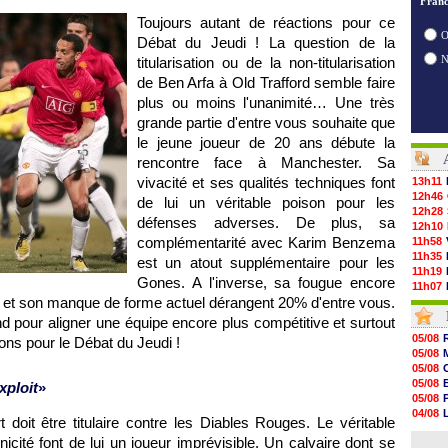
Franc
Toujours autant de réactions pour ce
O
Débat du Jeudi ! La question de la
titularisation ou de la non-titularisation
de Ben Arfa à Old Trafford semble faire
plus ou moins l'unanimité… Une très
grande partie d'entre vous souhaite que
le jeune joueur de 20 ans débute la
rencontre face à Manchester. Sa
vivacité et ses qualités techniques font
13h11
12h46
de lui un véritable poison pour les
12h28
défenses adverses. De plus, sa
12h10
complémentarité avec Karim Benzema
11h58
11h35
est un atout supplémentaire pour les
11h19
Gones. A l'inverse, sa fougue encore
11h07
nir et son manque de forme actuel dérangent 20% d'entre vous.
10h53
10h36
nd pour aligner une équipe encore plus compétitive et surtout
10h13
05/08
ions pour le Débat du Jeudi !
09h51
05/08
09h32
05/08
09h11
05/08
xploit
»
08h57
05/08
08h39
04/08
 doit être titulaire contre les Diables Rouges. Le véritable
08h22
04/08
00h06
nicité font de lui un joueur imprévisible. Un calvaire dont se
05/08