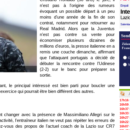
n'est pas à l'origine des rumeurs
Empoli
Int
évoquant un possible départ à un peu
moins d'une année de la fin de son
Lazi
contrat, notamment pour retourner au
Salernit
Real Madrid. Alors que la Juventus
n'est pas contre sa vente pour
Sond
économiser plusieurs dizaines de
Zidan
millions d'euros, la presse italienne en a
Franc
remis une couche dimanche, affirmant
que l'attaquant portugais a décidé de
O
débuter la rencontre contre l'Udinese
(2-2) sur le banc pour préparer sa
sortie.
nt, le principal intéressé est bien parti pour boucler une
exercice qui pourrait être bien différent des autres.
17h16
16h59
16h37
16h33
nt changer avec la présence de Massimiliano Allegri sur le
16h27
ivité, l'entraîneur italien ne veut pas répéter les erreurs de
16h22
lez-vous des propos de l'actuel coach de la Lazio sur CR7
16h07