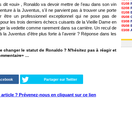
rs dit «oui» , Ronaldo va devoir mettre de l'eau dans son vin
01/08
02/08
nture à la Juventus, s'il ne parvient pas à trouver une porte
01/08
ur être un professionnel exceptionnel qui ne pose pas de
05/08
 pour les trois derniers échecs cuisants de la Vieille Dame en
03/08
05/08
er la vedette comme rarement dans sa carrière. Un recul de
03/08
à la Juventus d'être plus forte à l'avenir ? Réponse dans les
03/08
03/08
e changer le statut de Ronaldo ? N'hésitez pas à réagir et
ommentaire
» …
Facebook
Partager sur Twitter
article ? Prévenez-nous en cliquant sur ce lien