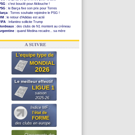
PSG
: c'est bouclé pour Akliouche !
PSG
: le Barça fixe son prix pour Torres
Barça
: Torres souhaite rejoindre le PSG !
OM
: le retour d'Adidas est acté
FIFA
: Infantino sollicite Trump
Bordeaux
: des clubs de N1 montent au créneau
Argentine
: quand Medina recadre... sa mère
Real
: le démenti de Leipzig pour Diomandé
OM
: Paixão attire un 2e club anglais
A SUIVRE
L'equipe type de
MONDIAL
2026
Le meilleur effectif
LIGUE 1
saison
2025-26
Indice MF :
l'état de
FORME
des clubs en europe
Classements des