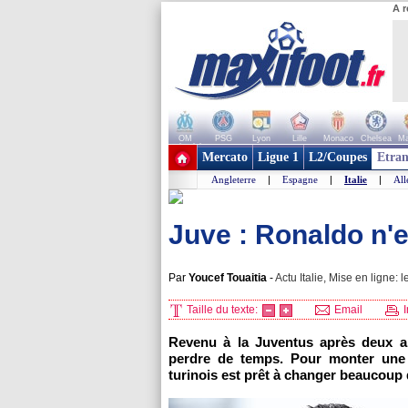
A r
OM
PSG
Lyon
Lille
Monaco
Chelsea
Ma
+ de clubs
Mercato
Ligue 1
L2/Coupes
Etran
Angleterre
|
Espagne
|
Italie
|
Al
Juve : Ronaldo n'e
Par
Youcef Touaitia
-
Actu Italie, Mise en ligne: l
Taille du texte:
Email
I
Revenu à la Juventus après deux an
perdre de temps. Pour monter une é
turinois est prêt à changer beaucoup 