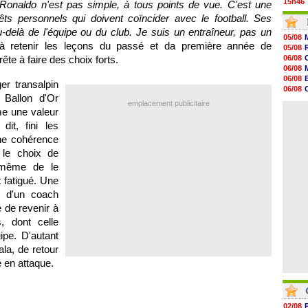
15h46
 Ronaldo n'est pas simple, à tous points de vue. C'est une
15h41
érêts personnels qui doivent coïncider avec le football. Ses
15h20
au-delà de l'équipe ou du club. Je suis un entraîneur, pas un
14h55
05/08
14h38
dé à retenir les leçons du passé et da première année de
05/08
14h19
ête à faire des choix forts.
06/08
13h56
06/08
13h35
06/08
er transalpin
13h12
06/08
12h48
 Ballon d'Or
06/08
emplacement publicitaire
12h25
06/08
e une valeur
12h06
dit, fini les
11h53
11h31
ine cohérence
11h10
 le choix de
10h52
u même de le
10h33
 fatigué. Une
nt d'un coach
 de revenir à
, dont celle
ipe. D'autant
ala, de retour
e en attaque.
02/08