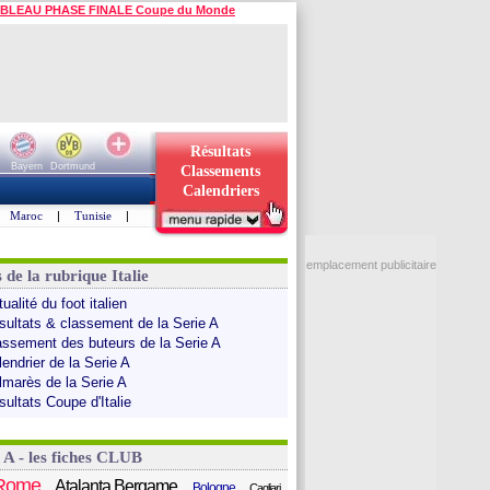
BLEAU PHASE FINALE Coupe du Monde
Résultats
Bayern
Dortmund
Classements
Calendriers
Maroc
|
Tunisie
|
emplacement publicitaire
 de la rubrique Italie
ualité du foot italien
sultats & classement de la Serie A
assement des buteurs de la Serie A
endrier de la Serie A
lmarès de la Serie A
sultats Coupe d'Italie
 A - les fiches CLUB
Rome
Atalanta Bergame
Bologne
Cagliari