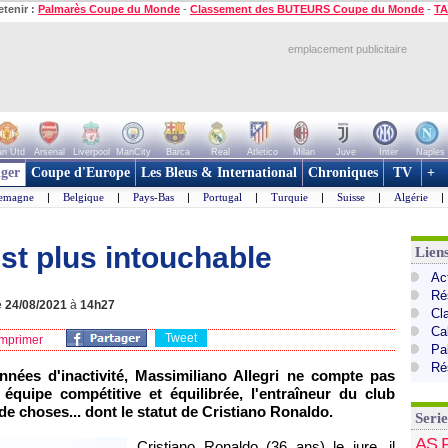
etenir :
Palmarès Coupe du Monde
-
Classement des BUTEURS Coupe du Monde
-
TA
emplacement publicitaire
n Utd
Arsenal
Liverpool
ManCity
Barca
Real
Atletico
Milan
Juve
Inter
Naples
ger
Coupe d'Europe
Les Bleus & International
Chroniques
TV
+
lemagne
|
Belgique
|
Pays-Bas
|
Portugal
|
Turquie
|
Suisse
|
Algérie
|
st plus intouchable
Liens
Act
Ré
e
24/08/2021
à
14h27
Cl
Cal
Tweet
mprimer
Pa
Ré
nées d'inactivité, Massimiliano Allegri ne compte pas
quipe compétitive et équilibrée, l'entraîneur du club
de choses... dont le statut de Cristiano Ronaldo.
Serie
AS 
Cristiano Ronaldo (36 ans) le jure, il