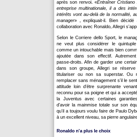
après son renvoi. «
Entraîner Cristiano
entreprise multinationale, il a des int
intérêts vont au-delà de la normalité, 
manager
» , expliquait-il. Bien déci
collaboration avec Ronaldo, Allegri s'appr
Selon le Corriere dello Sport, le manag
ne veut plus considérer le quintuple
comme un intouchable mais bien comm
ajoutée dans son effectif. Autrement 
passe-droits. Afin de garder une certa
dans son groupe, Allegri se réserve
titulariser ou non sa superstar. O
remplacer sans ménagement s'il le sent
attitude loin d'être surprenante vena
reconnu pour sa poigne et qui a accepté
la Juventus avec certaines garanties
d'avoir la mainmise totale sur son équ
qu'il a toujours voulu faire de Paulo Dyb
à un excellent niveau, sa pierre angulair
Ronaldo n'a plus le choix