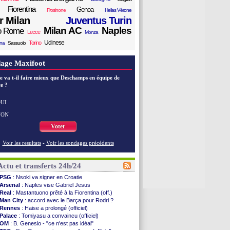
Fiorentina
Genoa
Frosinone
Hellas Vérone
er Milan
Juventus Turin
Milan AC
Naples
o Rome
Lecce
Monza
Udinese
Torino
ana
Sassuolo
age Maxifoot
e va t-il faire mieux que Deschamps en équipe de
e ?
UI
NON
Voter
Voir les resultats
-
Voir les sondages précédents
Actu et transferts 24h/24
PSG
: Nsoki va signer en Croatie
Arsenal
: Naples vise Gabriel Jesus
Real
: Mastantuono prêté à la Fiorentina (off.)
Man City
: accord avec le Barça pour Rodri ?
Rennes
: Haise a prolongé (officiel)
Palace
: Tomiyasu a convaincu (officiel)
OM
: B. Genesio - "ce n'est pas idéal"