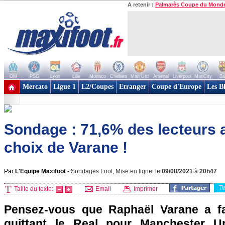
A retenir :
Palmarès Coupe du Mond
OM
PSG
Lyon
Lille
Monaco
Chelsea
Man Utd
Arsenal
Liverpool
ManCity
Ba
+ de clubs
Mercato
Ligue 1
L2/Coupes
Etranger
Coupe d'Europe
Les B
Sondage : 71,6% des lecteurs 
choix de Varane !
Par
L'Equipe Maxifoot
-
Sondages Foot, Mise en ligne: le
09/08/2021
à
20h47
T
Taille du texte:
Email
Imprimer
Pensez-vous que Raphaël Varane a fa
quittant le Real pour Manchester U