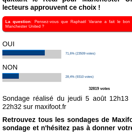
lecteurs approuvent ce choix !
La question
: Pensez-vous que Raphaël Varane a fait le bon 
Manchester United ?
OUI
71,6% (23509 votes)
NON
28,4% (9310 votes)
32819 votes
Sondage réalisé du jeudi 5 août 12h13
22h32 sur maxifoot.fr
Retrouvez tous les sondages de Maxifo
sondage et n'hésitez pas à donner votre