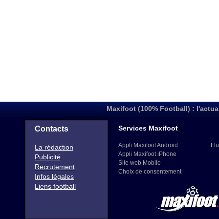
Maxifoot (100% Football) : l'actua
Services Maxifoot
Contacts
Appli Maxifoot Android
Flu
La rédaction
Appli Maxifoot iPhone
Publicité
Site web Mobile
Recrutement
Choix de consentement
Infos légales
Liens football