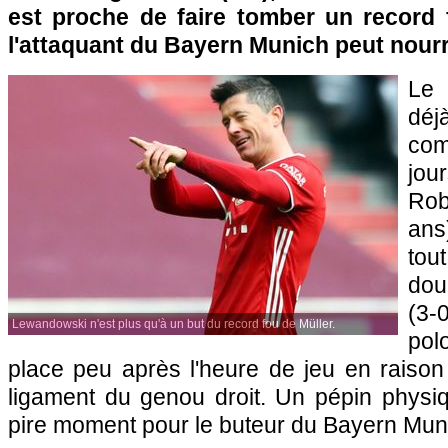
est proche de faire tomber un record 
l'attaquant du Bayern Munich peut nourr
Le 
dé
co
jou
Rob
ans
tou
dou
(3
Lewandowski n'est plus qu'à un but du record fou de Müller.
pol
place peu après l'heure de jeu en raison
ligament du genou droit. Un pépin physi
pire moment pour le buteur du Bayern Mun