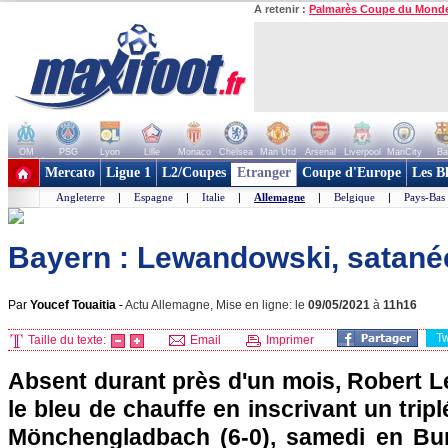
A retenir :
Palmarès Coupe du Mond
OM
PSG
Lyon
Lille
Monaco
Chelsea
Man Utd
Arsenal
Liverpool
ManCity
Ba
+ de clubs
Mercato
Ligue 1
L2/Coupes
Etranger
Coupe d'Europe
Les B
Angleterre
|
Espagne
|
Italie
|
Allemagne
|
Belgique
|
Pays-Bas
Bayern : Lewandowski, satanée
Par
Youcef Touaitia
-
Actu Allemagne, Mise en ligne: le
09/05/2021
à
11h16
T
Taille du texte:
Email
Imprimer
Absent durant près d'un mois, Robert 
le bleu de chauffe en inscrivant un trip
Mönchengladbach (6-0), samedi en Bund