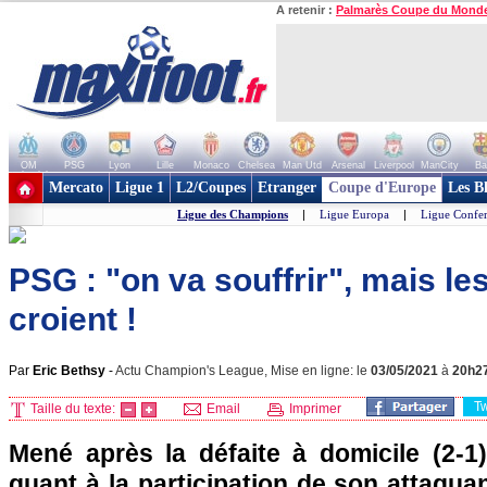
A retenir :
Palmarès Coupe du Mond
OM
PSG
Lyon
Lille
Monaco
Chelsea
Man Utd
Arsenal
Liverpool
ManCity
Ba
+ de clubs
Mercato
Ligue 1
L2/Coupes
Etranger
Coupe d'Europe
Les B
Ligue des Champions
|
Ligue Europa
|
Ligue Confe
PSG : "on va souffrir", mais le
croient !
Par
Eric Bethsy
-
Actu Champion's League, Mise en ligne: le
03/05/2021
à
20h2
T
Taille du texte:
Email
Imprimer
Mené après la défaite à domicile (2-1) à
quant à la participation de son attaqua