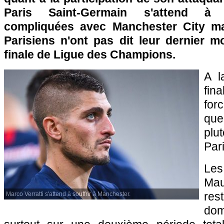
Paris Saint-Germain s'attend à d
compliquées avec Manchester City mar
Parisiens n'ont pas dit leur dernier m
finale de Ligue des Champions.
A l
fina
for
que
plu
Par
Le
Ma
res
Marco Verratti s'attend à souffrir à Manchester.
domi