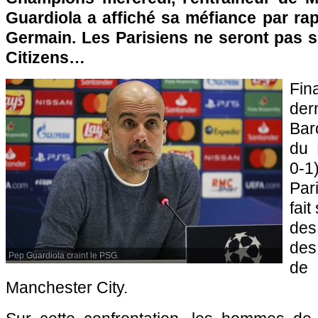
Guardiola a affiché sa méfiance par rap
Germain. Les Parisiens ne seront pas s
Citizens…
Fin
der
Bar
du 
0-1
Par
fai
des
des
Pep Guardiola craint le PSG.
de 
Manchester City.