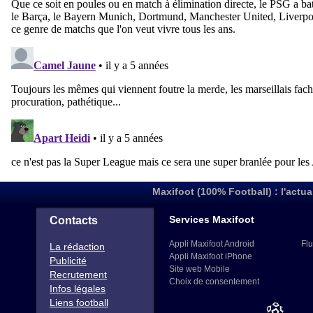
Maxifoot (100% Football) : l'actua
Services Maxifoot
Contacts
Appli Maxifoot Android
Flu
La rédaction
Appli Maxifoot iPhone
Publicité
Site web Mobile
Recrutement
Choix de consentement
Infos légales
Liens football