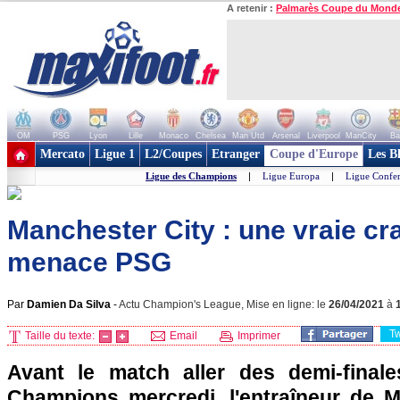
A retenir :
Palmarès Coupe du Mond
OM
PSG
Lyon
Lille
Monaco
Chelsea
Man Utd
Arsenal
Liverpool
ManCity
Ba
+ de clubs
Mercato
Ligue 1
L2/Coupes
Etranger
Coupe d'Europe
Les B
Ligue des Champions
|
Ligue Europa
|
Ligue Confe
Manchester City : une vraie cra
menace PSG
Par
Damien Da Silva
-
Actu Champion's League, Mise en ligne: le
26/04/2021
à
T
Taille du texte:
Email
Imprimer
Avant le match aller des demi-final
Champions mercredi, l'entraîneur de 