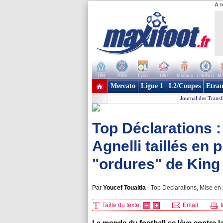
A r
OM
PSG
Lyon
Lille
Monaco
Chelsea
Ma
+ de clubs
Mercato
Ligue 1
L2/Coupes
Etran
Journal des Transf
Top Déclarations :
Agnelli taillés en 
"ordures" de King 
Par
Youcef Touaitia
-
Top Declarations, Mise en 
Taille du texte:
Email
I
Le monde du football se lève contre l