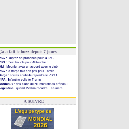
Ça a fait le buzz depuis 7 jours
PSG
: Dupraz se prononce pour la LdC
PSG
: c'est bouclé pour Akliouche !
OM
: Meunier avait un accord avec le club
PSG
: le Barça fixe son prix pour Torres
Barça
: Torres souhaite rejoindre le PSG !
FIFA
: Infantino sollicite Trump
Bordeaux
: des clubs de N1 montent au créneau
Argentine
: quand Medina recadre... sa mère
Real
: le démenti de Leipzig pour Diomandé
OM
: Paixão attire un 2e club anglais
A SUIVRE
L'equipe type de
MONDIAL
2026