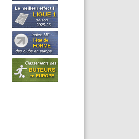
Le meilleur effectif
LIGUE 1
saison
2025-26
Indice MF :
l'état de
FORME
des clubs en europe
Classements des
BUTEURS
en EUROPE