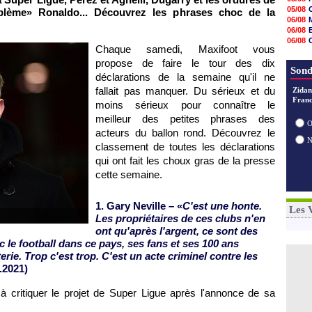
06/08
05/08
roblème» Ronaldo... Découvrez les phrases choc de la
06/08
06/08
06/08
06/08
06/08
06/08
06/08
Chaque samedi, Maxifoot vous
06/08
06/08
propose de faire le tour des dix
06/08
06/08
Sond
déclarations de la semaine qu'il ne
06/08
06/08
fallait pas manquer. Du sérieux et du
Zidan
06/08
Franc
moins sérieux pour connaître le
06/08
meilleur des petites phrases des
06/08
O
acteurs du ballon rond. Découvrez le
classement de toutes les déclarations
qui ont fait les choux gras de la presse
cette semaine.
1. Gary Neville – «
C'est une honte.
Les 
Les propriétaires de ces clubs n'en
ont qu'après l'argent, ce sont des
ec le football dans ce pays, ses fans et ses 100 ans
erie. Trop c'est trop. C'est un acte criminel contre les
.2021)
 à critiquer le projet de Super Ligue après l'annonce de sa