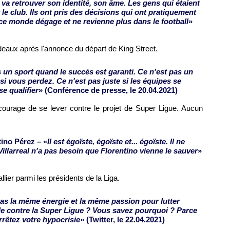
b va retrouver son identité, son âme. Les gens qui étaient
 le club. Ils ont pris des décisions qui ont pratiquement
t ce monde dégage et ne revienne plus dans le football
»
deaux après l'annonce du départ de King Street.
s un sport quand le succès est garanti. Ce n'est pas un
si vous perdez. Ce n'est pas juste si les équipes se
e qualifier
» (Conférence de presse, le 20.04.2021)
ourage de se lever contre le projet de Super Ligue. Aucun
ino Pérez – «
Il est égoïste, égoïste et... égoïste. Il ne
illarreal n'a pas besoin que Florentino vienne le sauver
»
lier parmi les présidents de la Liga.
pas la même énergie et la même passion pour lutter
lle contre la Super Ligue ? Vous savez pourquoi ? Parce
arrêtez votre hypocrisie
» (Twitter, le 22.04.2021)