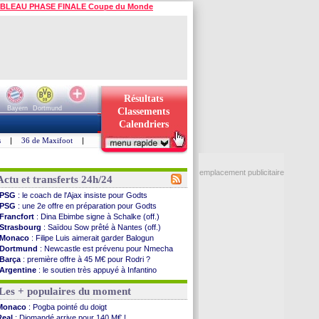
BLEAU PHASE FINALE Coupe du Monde
Résultats
Bayern
Dortmund
Classements
Calendriers
s
|
36 de Maxifoot
|
emplacement publicitaire
Actu et transferts 24h/24
PSG
: le coach de l'Ajax insiste pour Godts
PSG
: une 2e offre en préparation pour Godts
Francfort
: Dina Ebimbe signe à Schalke (off.)
Strasbourg
: Saïdou Sow prêté à Nantes (off.)
Monaco
: Filipe Luis aimerait garder Balogun
Dortmund
: Newcastle est prévenu pour Nmecha
Barça
: première offre à 45 M€ pour Rodri ?
Argentine
: le soutien très appuyé à Infantino
Tottenham
: Van de Ven va prolonger
Les + populaires du moment
Barça
: l'agent de Rodri confirme !
FIFA
: la CAF soutient Infantino
Monaco
: Pogba pointé du doigt
CdM 2030
: Rubiales charge Infantino et ...
Real
: Diomandé arrive pour 140 M€ !