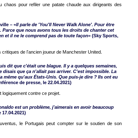
 du chaos pour refiler une patate chaude aux dirigeants des
ille – «
Il parle de 'You'll Never Walk Alone'. Pour être
it. Parce que nous avons tous les droits de chanter cet
en et il ne le comprend pas de toute façon
» (Sky Sports,
 critiques de l'ancien joueur de Manchester United.
is dit que c'était une blague. Il y a quelques semaines,
e disais que ça n'allait pas arriver. C'est impossible. La
la même qu'aux États-Unis. Que puis-je dire ? Ils ont eu
nférence de presse, le 22.04.2021)
it logiquement contre ce projet.
onaldo est un problème, j'aimerais en avoir beaucoup
le 17.04.2021)
Juventus, le Portugais peut compter sur le soutien de son