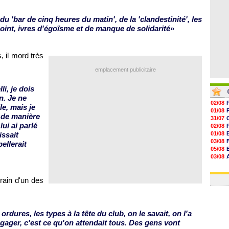
 du 'bar de cinq heures du matin', de la 'clandestinité', les
int, ivres d'égoïsme et de manque de solidarité
»
, il mord très
emplacement publicitaire
i, je dois
n. Je ne
02/08
e, mais je
01/08
 de manière
31/07
lui ai parlé
02/08
issait
01/08
03/08
ellerait
05/08
03/08
03/08
03/08
rain d'un des
ordures, les types à la tête du club, on le savait, on l'a
ager, c'est ce qu'on attendait tous. Des gens vont