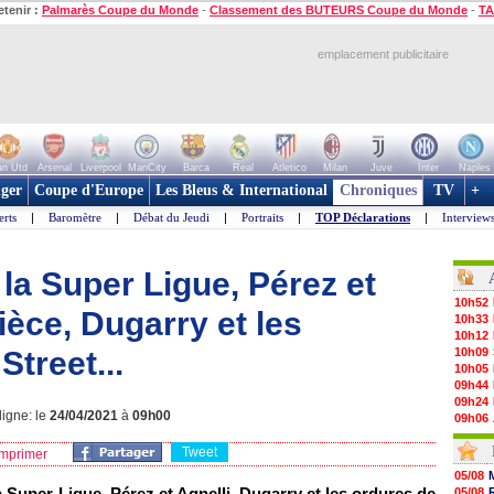
etenir :
Palmarès Coupe du Monde
-
Classement des BUTEURS Coupe du Monde
-
TA
emplacement publicitaire
n Utd
Arsenal
Liverpool
ManCity
Barca
Real
Atletico
Milan
Juve
Inter
Naples
ger
Coupe d'Europe
Les Bleus & International
Chroniques
TV
+
erts
|
Baromètre
|
Débat du Jeudi
|
Portraits
|
TOP Déclarations
|
Interview
 la Super Ligue, Pérez et
10h52
pièce, Dugarry et les
10h33
10h12
Street...
10h09
10h05
09h44
09h24
ligne: le
24/04/2021
à
09h00
09h06
08h44
Tweet
08h22
mprimer
06/08
05/08
06/08
a Super Ligue, Pérez et Agnelli, Dugarry et les ordures de
05/08