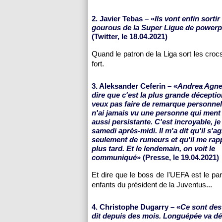
2. Javier Tebas – «
Ils vont enfin sortir
gourous de la Super Ligue de powerpo
(Twitter, le 18.04.2021)
Quand le patron de la Liga sort les crocs
fort.
3. Aleksander Ceferin – «
Andrea Agnell
dire que c'est la plus grande déceptio
veux pas faire de remarque personnell
n'ai jamais vu une personne qui ment
aussi persistante. C'est incroyable, je 
samedi après-midi. Il m'a dit qu'il s'ag
seulement de rumeurs et qu'il me rapp
plus tard. Et le lendemain, on voit le
communiqué
» (Presse, le 19.04.2021)
Et dire que le boss de l'UEFA est le par
enfants du président de la Juventus...
4. Christophe Dugarry – «
Ce sont des 
dit depuis des mois. Longuépée va dég