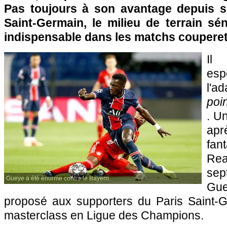
Pas toujours à son avantage depuis s
Saint-Germain, le milieu de terrain sé
indispensable dans les matchs coupere
Il 
esp
l'a
poin
. U
ap
fan
Rea
sep
Gueye a été énorme contre le Bayern.
Gu
proposé aux supporters du Paris Saint-
masterclass en Ligue des Champions.