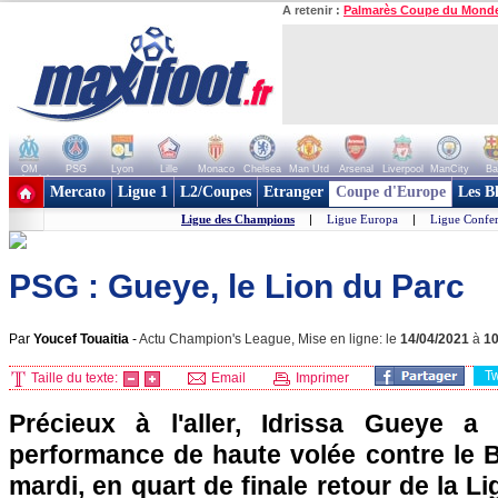
A retenir :
Palmarès Coupe du Mond
OM
PSG
Lyon
Lille
Monaco
Chelsea
Man Utd
Arsenal
Liverpool
ManCity
Ba
+ de clubs
Mercato
Ligue 1
L2/Coupes
Etranger
Coupe d'Europe
Les B
Ligue des Champions
|
Ligue Europa
|
Ligue Confe
PSG : Gueye, le Lion du Parc
Par
Youcef Touaitia
-
Actu Champion's League, Mise en ligne: le
14/04/2021
à
1
T
Taille du texte:
Email
Imprimer
Précieux à l'aller, Idrissa Gueye a 
performance de haute volée contre le B
mardi, en quart de finale retour de la 