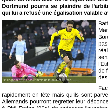
Dortmund pourra se plaindre de l'arbi
qui lui a refusé une égalisation valable 
Bat
Man
Bor
pa
ré
se
l'E
de f
des
Bellingham n'avait pas commis de faute sur Ederson...
Fac
rapidement en tête mais qu'ils sont parv
Allemands pourront regretter leur déconce