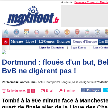
A retenir :
Palmarès Coupe du Mond
OM
PSG
Lyon
Lille
Monaco
Chelsea
Man Utd
Arsenal
Liverpool
ManCity
Ba
+ de clubs
Mercato
Ligue 1
L2/Coupes
Etranger
Coupe d'Europe
Les B
Ligue des Champions
|
Ligue Europa
|
Ligue Confe
Dortmund : floués d'un but, Be
BvB ne digèrent pas !
Par
Romain Lantheaume
-
Actu Champion's League, Mise en ligne: le
07/04/202
T
Taille du texte:
Email
Imprimer
Tombé à la 90e minute face à Manchester
quart de finale aller de la Ligue des Ch