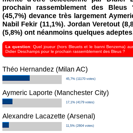
prochain rassemblement des Bleus
(45,7%) devance très largement Aymeric
Nabil Fekir (11,1%). Jordan Veretout (8,
(5,8%) ont néanmoins quelques adeptes
La question
: Quel joueur (hors Bleuets et le banni Benzema) aura
Didier Deschamps pour le prochain rassemblement des Bleus ?
Théo Hernandez (Milan AC)
45,7% (11170 votes)
Aymeric Laporte (Manchester City)
17,1% (4179 votes)
Alexandre Lacazette (Arsenal)
11,5% (2804 votes)