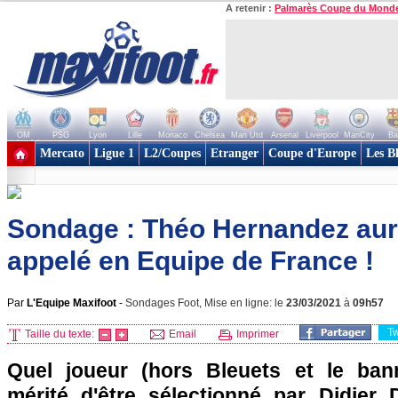
A retenir :
Palmarès Coupe du Mond
OM
PSG
Lyon
Lille
Monaco
Chelsea
Man Utd
Arsenal
Liverpool
ManCity
Ba
+ de clubs
Mercato
Ligue 1
L2/Coupes
Etranger
Coupe d'Europe
Les B
Sondage : Théo Hernandez aura
appelé en Equipe de France !
Par
L'Equipe Maxifoot
-
Sondages Foot, Mise en ligne: le
23/03/2021
à
09h57
T
Taille du texte:
Email
Imprimer
Quel joueur (hors Bleuets et le ban
mérité d'être sélectionné par Didier