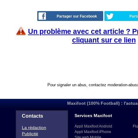
Partager sur Facebook
Part
Un problème avec cet article ? 
cliquant sur ce lien
Pour signaler un abus, contactez
moderation-abus
Maxifoot (100% Football) : l'actua
Services Maxifoot
Contacts
Appli Maxifoot Android
Flu
La rédaction
Appli Maxifoot iPhone
Publicité
Site web Mobile