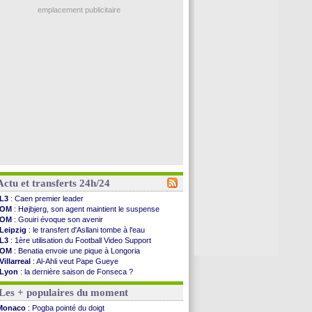
emplacement publicitaire
Actu et transferts 24h/24
L3
: Caen premier leader
OM
: Højbjerg, son agent maintient le suspense
OM
: Gouiri évoque son avenir
Leipzig
: le transfert d'Asllani tombe à l'eau
L3
: 1ère utilisation du Football Video Support
OM
: Benatia envoie une pique à Longoria
Villarreal
: Al-Ahli veut Pape Gueye
Lyon
: la dernière saison de Fonseca ?
OM
: un nouveau prétendant pour Højbjerg
Les + populaires du moment
Brest
: un gardien norvégien en approche ?
OM
: McCourt a versé 120 M€ en 2026
Monaco
: Pogba pointé du doigt