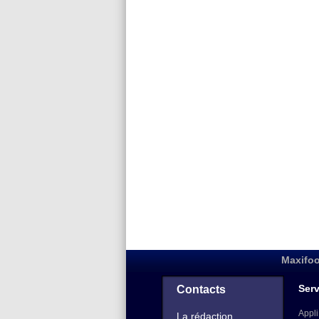
Maxifoo
Serv
Contacts
Appli
La rédaction