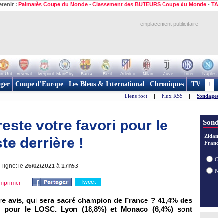
etenir :
Palmarès Coupe du Monde
-
Classement des BUTEURS Coupe du Monde
-
TA
emplacement publicitaire
n Utd
Arsenal
Liverpool
ManCity
Barca
Real
Atletico
Milan
Juve
Inter
Naples
ger
Coupe d'Europe
Les Bleus & International
Chroniques
TV
+
Liens foot
|
Flux RSS
|
Sondages
este votre favori pour le
Sond
Zidan
ste derrière !
Franc
O
 ligne: le
26/02/2021
à
17h53
Tweet
mprimer
otre avis, qui sera sacré champion de France ? 41,4% des
% pour le LOSC. Lyon (18,8%) et Monaco (6,4%) sont