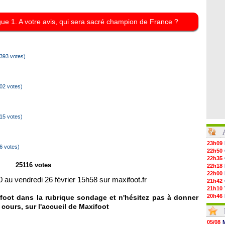
igue 1. A votre avis, qui sera sacré champion de France ?
393 votes)
02 votes)
15 votes)
23h09
6 votes)
22h50
22h35
25116 votes
22h18
22h00
0 au vendredi 26 février 15h58 sur maxifoot.fr
21h42
21h10
20h46
foot dans la rubrique sondage et n'hésitez pas à donner
20h30
 cours, sur l'accueil de Maxifoot
20h01
19h18
05/08