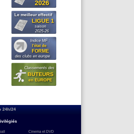
2026
Le meilleur effectif
LIGUE 1
saison
2025-26
Indice MF :
l'état de
FORME
des clubs en europe
Classements des
BUTEURS
en EUROPE
o 24h/24
ivilégiés
ball
Cinema et DVD