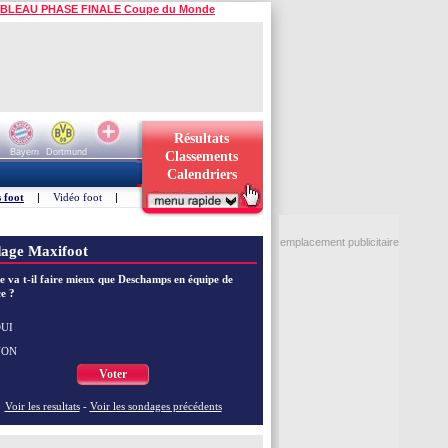
BLEAU PHASE FINALE Coupe du Monde
Résultats
Bayern
Dortmund
Classements
Calendriers
 foot
|
Vidéo foot
|
emplacement publicitaire
age Maxifoot
e va t-il faire mieux que Deschamps en équipe de
e ?
UI
NON
Voter
Voir les resultats
-
Voir les sondages précédents