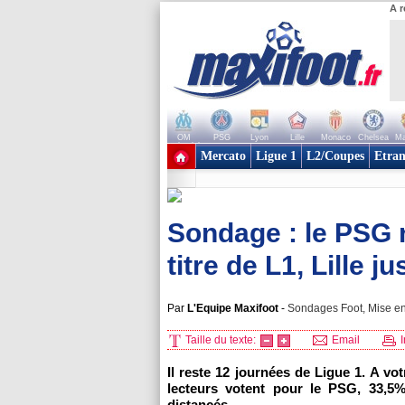
A r
OM
PSG
Lyon
Lille
Monaco
Chelsea
Ma
+ de clubs
Mercato
Ligue 1
L2/Coupes
Etran
Sondage : le PSG r
titre de L1, Lille ju
Par
L'Equipe Maxifoot
-
Sondages Foot, Mise en
Taille du texte:
Email
I
Il reste 12 journées de Ligue 1. A v
lecteurs votent pour le PSG, 33,5
distancés.