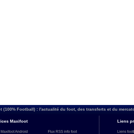
t (100% Football) : l'actualité du foot, des transferts et du mercat
ices Maxifoot
Liens pr
 Maxifoot Android
Flux RSS info foot
Liens foot