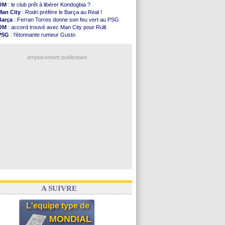
PSG
: 4 retours dans le groupe face à Man Utd ...
OM
: le club prêt à libérer Kondogbia ?
Nice
: Kevin Carlos va partir en Italie
Man City
: Rodri préfère le Barça au Real !
L1
: prison avec sursis requis contre un arbitre
Barça
: Ferran Torres donne son feu vert au PSG
Leganés
: c'est signé pour Luca Zidane (off.)
OM
: accord trouvé avec Man City pour Rulli
Atletico
: Ruggeri en route pour Aston Villa
PSG
: l'étonnante rumeur Gusto
Monaco
: Filipe Luis soutient Biereth
OM
: une offre pour Bulka
Lyon
: Mangala prêté à Getafe (officiel)
Ouganda
: Owori battu à mort à Kampala
PSG
: Nsoki va signer en Croatie
emplacement publicitaire
Arsenal
: Naples vise Gabriel Jesus
Real
: Mastantuono prêté à la Fiorentina (off.)
Man City
: accord avec le Barça pour Rodri ?
Rennes
: Haise a prolongé (officiel)
Palace
: Tomiyasu a convaincu (officiel)
Voir les brèves précédentes
A SUIVRE
L'equipe type de
MONDIAL