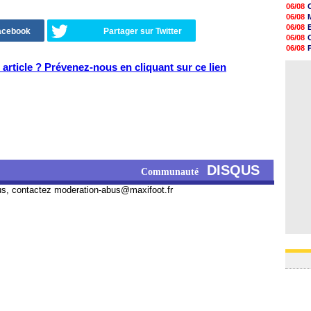
19h09
06/08
18h48
06/08
18h37
06/08
Facebook
Partager sur Twitter
18h29
06/08
17h58
06/08
17h46
06/08
17h32
article ? Prévenez-nous en cliquant sur ce lien
06/08
17h16
16h59
16h37
16h33
16h27
16h22
DISQUS
Communauté
us, contactez
moderation-abus@maxifoot.fr