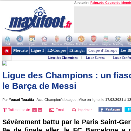
A retenir :
Palmarès Coupe du Mond
OM
PSG
Lyon
Lille
Monaco
Chelsea
Man Utd
Arsenal
Liverpool
ManCity
Ba
+ de clubs
Mercato
Ligue 1
L2/Coupes
Etranger
Coupe d'Europe
Les B
Ligue des Champions
|
Ligue Europa
|
Ligue Confe
Ligue des Champions : un fias
le Barça de Messi
Par
Youcef Touaitia
-
Actu Champion's League, Mise en ligne: le
17/02/2021
à
1
T
Taille du texte:
Email
Imprimer
Sévèrement battu par le Paris Saint-Ger
8e de finale aller, le FC Barcelone a