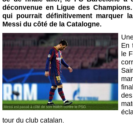
déconvenue en Ligue des Champions. 
qui pourrait définitivement marquer la
Messi du côté de la Catalogne.
Une
En 
le F
cor
Sai
mar
fin
de
mat
Messi est passé à côté de son match contre le PSG.
écl
tour du club catalan.