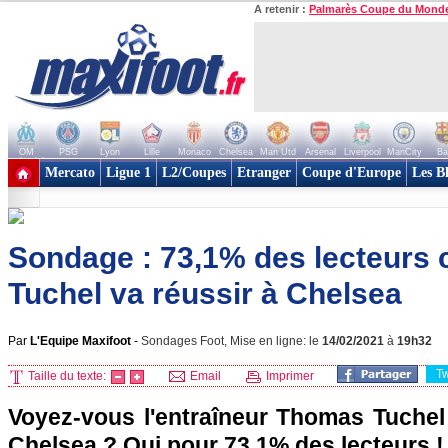
A retenir :
Palmarès Coupe du Mond
OM
PSG
Lyon
Lille
Monaco
Chelsea
Man Utd
Arsenal
Liverpool
ManCity
Ba
+ de clubs
Mercato
Ligue 1
L2/Coupes
Etranger
Coupe d'Europe
Les B
Sondage : 73,1% des lecteurs
Tuchel va réussir à Chelsea
Par
L'Equipe Maxifoot
-
Sondages Foot, Mise en ligne: le
14/02/2021
à
19h32
T
Taille du texte:
Email
Imprimer
Voyez-vous l'entraîneur Thomas Tuchel 
Chelsea ? Oui pour 73,1% des lecteurs !